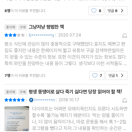
_세끼 식사로 신체의 기능을 높인다
~1932)는 라듐이 들어 있는 라디돌(Radithor)이라는 건강음료를
뇌의 메커니즘_ 왜 식사를 하면 좋아질까 | 20 탄수화물은 아침 식
8명
이 이 리뷰를 추천합니다.
8
댓글
6
공감
하루에 석 잔씩 마셨다고 한다. 이처럼 라듐을
사 마지막에! | 21 아침에는 키위, 블루베리가 좋다 | 22 과일은 주
리뷰제목
그냥저냥 평범한 책
스로 갈아먹으면 살찐다 | 23 천연 효모, 통밀가루로 만든 빵이 좋다
종이책
구매
b**********y
2020.07.24
평점6점
| 24 양질의 버터를 고수한다 | 25 우유보다 두유를 마신다 | 26 요
|
|
평소 식단에 관심이 많아 충동적으로 구매했었다.표지도 예쁘고 편
구르트는 조금씩 매일 먹는다 | 27 달걀의 콜레스테롤은 극히 미량
집도 좋지만 내용은 한페이지씩 짧고 유튜브 구글 검색하면얼마든
이다 | 28 가공육은 가급적 삼간다 | 29 단맛을 원하면 벌꿀을 사용
지 얻을 수 있는 수준의 정보. 또한 이견의 여지가 있는 정보도 많다.
한다 | 30 왜 점심을 먹고 나면 졸릴까 | 31 과자 빵은 수명을 갉아
특히 와인을 찬양하는 내용 등이 그렇다. 생각보다 이런 서적들도 이
권과 연관되어 있을 가능성이 높기에 가려 살펴야 한다.리뷰의 극찬
먹는다 | 32 왜 잘 씹고 천천히 먹어야 할까 | 33 점심을 먹고 나서
7명
이 이 리뷰를 추천합니다.
7
댓글
1
공감
들이 의아하다. 상식을 뒤엎는 수준의 내용은 아
20분간 걷는다 | 34 탄수화물은 지질과 함께 먹는다 | 35 출출하면
리뷰제목
견과류를 먹는다 | 36 잠들기 4시간 전에는 먹지 않는다 | 37 저녁
평생 뚱땡이로 살다 죽기 싫다면 당장 읽어야 할 책!
종이책
구매
은 반찬을 중심으로 먹는다 | 38 염분 섭취량을 줄인다 | 39 와인이
YES마니아 : 플래티넘
t********n
2018.10.17
평점10점
|
|
나 증류주는 혈당치를 낮춘다 | 40 달콤한 음식은 야식으로 금물 |
다이어트는 어쩌면 모래지옥인지도 모른다.시도하면
41 자기 전에 허브티를 마신다
할수록 '불가능'해지기 때문이다. 먹는 양을 줄이거
나, 더 많이 움직이거나, 따로 운동을 해서 혹 1~2킬
로그램을 뺐다고 치자.그 내용을 확인하는 순간은 즐