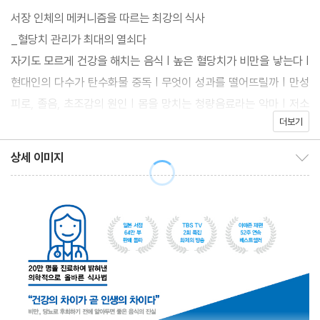
의학적 관점에서 올바르게 먹는 방법을 한 권에 정리했다. ‘몸무게가
서장 인체의 메커니즘을 따르는 최강의 식사
조금씩 늘더니 도통 줄지 않는다.’ ‘집중력이 떨어지고 쉽게 지친다.’
_혈당치 관리가 최대의 열쇠다
‘업무 도중에 곧잘 존다.’ 저자는 이런 증상이 나타나는 근본 원인이
자기도 모르게 건강을 해치는 음식 | 높은 혈당치가 비만을 낳는다 |
‘혈당치’에 있다고 진단한다. 혈당치가 높거나 급격하게 변동하면 우
현대인의 다수가 탄수화물 중독 | 무엇이 성과를 떨어뜨릴까 | 만성
리 몸은 심각한 손상을 입게 되는데, 그 원인은 대개 현대인 특유의
피로, 졸음, 초조감의 원인 | 몸을 망치는 청량음료라는 악마 | 저소
잘못된 식습관에 있다는 설명이다.
더보기
득층일수록 탄수화물로 치닫는 이유 | 매일 40술 이상 설탕을 먹고
있다? | 식품 회사가 숨기는 불편한 진실 | 탄수화물을 끊지 못하는
상세 이미지
상세 이미지 보이기/감추기
이유 | 호모 사피엔스의 식사는 DNA에 충실했다 | 우리의 DNA에
맞는 식사란 | 질병의 근원에는 설탕이 있다 | 36년간 조사해 발견
한 장수의 비결 | 일식이 꼭 건강식은 아니다 | 식사는 건강 격차를
이겨내는 최강의 무기
1장 의학적으로 올바른 식사법
_건강 상류층이 알아야 할 식사의 새로운 상식
의학적으로 올바른 식사_ 식사의 정답이란 | 새로운 상식 1_ 탄수화