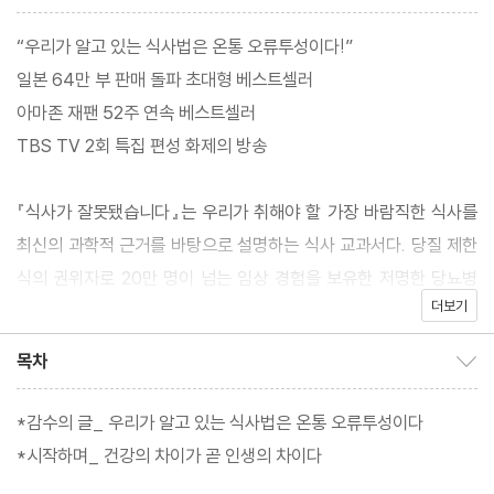
“우리가 알고 있는 식사법은 온통 오류투성이다!”
일본 64만 부 판매 돌파 초대형 베스트셀러
아마존 재팬 52주 연속 베스트셀러
TBS TV 2회 특집 편성 화제의 방송
『식사가 잘못됐습니다』는 우리가 취해야 할 가장 바람직한 식사를
최신의 과학적 근거를 바탕으로 설명하는 식사 교과서다. 당질 제한
식의 권위자로 20만 명이 넘는 임상 경험을 보유한 저명한 당뇨병
더보기
전문의인 저자는 체내에 소화, 흡수 시스템을 갖추고 뇌의 지령에 따
라 그것을 조절하는 인체의 메커니즘에 비추어볼 때, 현대사회에 범
목차
목차 보이기/감추기
람하는 많은 먹거리와 식사법은 잘못되었다고 말한다.
*감수의 글_ 우리가 알고 있는 식사법은 온통 오류투성이다
이제까지의 임상 경험을 집약하고 나날이 갱신되는 의학 논문과 통
*시작하며_ 건강의 차이가 곧 인생의 차이다
계 자료를 빠짐없이 확인하면서 비만, 노화, 질병을 부르는 음식을