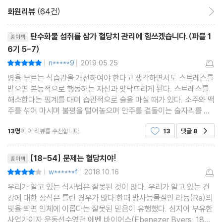
회원리뷰
(64건)
회원리뷰 이동
비만의 메커니즘_ 왜 살이 찌는가 | 01 뱃살은 왜 빼기 어려울까 | 0
리뷰제목
2 운동이 아니라 식사를 조절한다 | 03 비만은 수명을 단축시킨다 |
탄수화물 섭취를 삼가 혈당치 관리에 힘쓰겠습니다.(파블 1
종이책
04 매일 먹는 탄수화물 양을 줄인다 | 05 탄수화물의 악성도를 정
6기 5-7)
확히 안다 | 06 무엇을 먹으면 혈당치가 오르나 | 07 이상적인 혈당
n*****9
2019.05.25
평점10점
|
|
치는 70-140이다 | 08 먹는 순서에 따라 살찌는 방식이 달라진다
병을 부르는 식습관을 개선하여야 한다고 생각하면서도 스트레스를
받으면 본능적으로 행동하는 자신과 맞닥뜨리게 된다. 스트레스를
| 09 일정한 양을 여러 번 나눠 먹는다 | 10 해조류와 버섯류를 많이
해소한다는 핑계를 대며 습관적으로 술을 마실 때가 있다. 소주와 맥
먹는다 | 11 탄수화물을 줄인 만큼 단백질을 늘린다 | 12 하루 2리터
주를 섞어 마시며 불평을 털어놓으며 안주를 곁들이는 술자리를 오
의 물을 마신다 | 13 올리브유가 탄수화물을 만났을 때 | 14 화이트
랜 시간 잇는다. 평소에는 잘 먹지 않던 감자튀김과 통닭을 먹으며
13명
이 이 리뷰를 추천합니다.
13
댓글
8
공감
맥주를 들이키기 일쑤였다. 뒷날이 휴일일
와인을 마시면 살이 빠진다 | 15 계피는 혈당치를 낮춘다 | 16 나이
들수록 탄수화물을 줄여야 한다 | 17 글루텐 프리가 꼭 건강식은 아
리뷰제목
[18-54] 문제는 혈당치야!
종이책
니다 | 18 부위별 살 빼기란 불가능하다 | 19 아침 점심 저녁은 3:5:
w******f
2018.10.16
평점8점
|
|
2 비율로!
우리가 알고 있는 식사법은 잘못된 것이 많다. 우리가 알고 있는 건
강에 대한 상식은 틀린 경우가 많다.한때 방사능물질인 라듐(Ra)의
3장 지치지 않는 힘을 기르는 식사법
빛을 쬐면 인체에 이롭다는 잘못된 믿음이 유행했다. 심지어 부유한
사업가이자 운동선수였던 에벤 바이어스(Ebenezer Byers, 1880