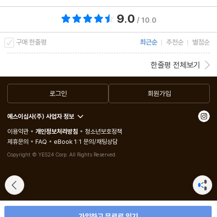
소를 많이 먹는다 | 58 인공감미료가 설탕보다 위험하다 | 59 인공
9.0
식품이 장기를 혹사시킨다 | 60 먹는 방법에 따라 장내 환경이 바뀐
총 평점 9.0점
/ 10.0
다 | 61 현대인은 너무 짜게 먹는다 | 62 칼륨을 섭취하여 염분을 배
구매 한줄평
최근순
추천순
별점순
출한다 | 63 오래된 기름은 독성이 강하다 | 64 왜 올리브유는 최강
의 기름일까 | 65 감자칩은 악마의 음식 | 66 살코기 스테이크를 자
한줄평 전체보기
주 먹는다 | 67 탄 음식에는 발암성 물질이 들어 있다 | 68 체온을
올리면 면역력이 높아진다
로그인
회원가입
예스이십사(주) 사업자 정보
6장 통계 자료가 알려주는 100세 시대 식사법
이용약관
개인정보처리방침
청소년보호정책
_장수하는 사람들의 10가지 생활 규칙
제휴문의
FAQ
eBook 1:1 문의/채팅상담
몸에 좋은 식사법_ 장수하는 사람들에겐 공통점이 있다 | 규칙 1_
Copyright © YES24 Corp. All Rights Reserved.
콩류를 많이 먹는다 | 규칙 2_ 다양한 채소를 고루 먹는다 | 규칙 3_
비탈길을 걷는다 | 규칙 4_ 평생 일을 놓지 않는다 | 규칙 5_ 삶의
보람을 찾는다 | 규칙 6_ 건강관리에 철저하다 | 규칙 7_ 과식하지
않는다 | 규칙 8_ 와인을 즐긴다 | 규칙 9_ 초콜릿을 먹는다 | 규칙
가입하고 무료로 읽기