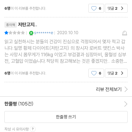
4장 늙지 않는 식사법
겁지만 곧 몇 시간 되지 않아 난 무엇인가를 엄청나
6명
이 이 리뷰를 추천합니다.
6
댓글
2
공감
게 먹고 있다. 다름아닌 '헛헛함' 때문이다. 아닌게 아
_외모, 기력, 체력을 유지하고 젊음을 되찾다
니라 살을 빼기는 쉬워도 지켜내기는 죽기보다 어렵
노화의 메커니즘_ 왜 늙을까 | 42 혈당치 때문에 살찌고 늙고 병든
리뷰제목
다. 몸무게를
저탄고지..
종이책
다 | 43 늙고 싶지 않다면 AGE를 줄인다 | 44 식초나 레몬을 조미
YES마니아 : 로얄
s*******e
2020.10.10
평점2점
|
|
료 대신 쓴다 | 45 콜레스테롤도 산화와 당화가 문제 | 46 주름, 기
읽고 실천하시는 분들의 건강이 진심으로 걱정되어서 몇자 적고 갑
미, 여드름도 AGE가 원인 | 47 4가지 요소가 AGE를 축적한다 | 4
니다.일명 황제 다이어트(저탄고지) 의 창시자 로버트 앳킨스 박사
8 장어, 닭고기, 참치는 천연 항산화 식품 | 49 비타민B1, B6가 AG
는 사망시 몸무게가 116kg 이었고 부검결과 심장마비, 울혈성 심부
전, 고혈압 이었습니다.적당히 참고해보는 것은 좋겠지만.. 소중한
E를 억제한다 | 50 폴리페놀로 젊어진다 | 51 향신료는 노화 방지
자신의 건강을 다른 사람의 말만 믿고 맹목적으로 따르는 것은 주의
에 좋다 | 52 콜라겐은 먹어도 효과가 없다
6명
이 이 리뷰를 추천합니다.
6
댓글
2
공감
가 필요할것 같습니다.적어도 다른 의견의 가진 의
5장 병에 걸리지 않는 식사법
리뷰 전체보기
_면역력을 회복하고 암을 멀리하다
한줄평
(105건)
한줄평 이동
병의 메커니즘_ 왜 병에 걸릴까 | 53 신석기인의 식단으로 돌아간
다 | 54 위장의 7할만 채우면 장수한다 | 55 딱딱한 음식을 꼭꼭 씹
한줄평 쓰기
어 먹는다 | 56 다수 첨가물은 발암성이 증명되었다 | 57 무농약 채
작성 시 유의사항