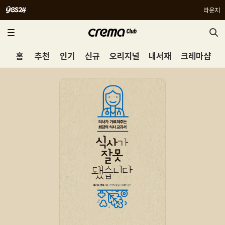
라운지
홈
추천
인기
신규
오리지널
내서재
크레마샵