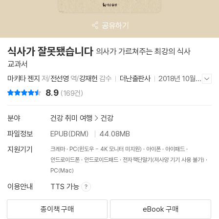
공유하기
식사가 잘못됐습니다
의사가 가르쳐주는 최강의 식사
교과서
마키타 젠지
저/
전선영
역/
강재헌
감수
더난출판사
2018년 10월 1
저자/출판사 더보기/감추기
8일
8.9
리뷰 총점
(169건)
분야
건강 취미 여행
>
건강
파일정보
EPUB(DRM)
44.08MB
지원기기
크레마
PC(윈도우 - 4K 모니터 미지원)
아이폰
아이패드
안드로이드폰
안드로이드패드
전자책단말기(저사양 기기 사용 불가)
PC(Mac)
이용안내
TTS 가능
종이책 구매
eBook 구매