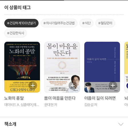
이 상품의 태그
#건강하게100년살기
#의사가알려주는건강법
#식단
#혈당관리
#건강한식사
노화의 종말
몸이 마음을 만든다
아픔이 길이 되려면
뇌
데이비드 A. 싱클레어,매슈
윤대현 저
김승섭 저
이
D. 러플랜트 공저/이한음
역
책소개
책소개 보이기/감추기