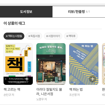
도서정보
리뷰/한줄평
4/1
이 상품의 태그
#책파는사람들
#독립서점
#서점이야기
#책덕후
책 고르는 책
이러다 잘될지도 몰
책 파는 법
환
라, 니은서점
손민규 저
조선영 저
배
노명우 저