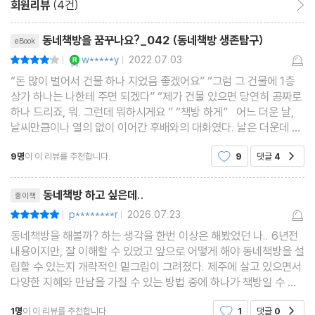
회원리뷰
(4건)
03 동네책방 존재 이유
리뷰제목
동네책방을 꿈꾸나요?_042 (동네책방 생존탐구)
eBook
YES마니아 : 로얄
w*****y
2022.07.03
평점8점
|
|
“내가 좋아하는 것을 여기 모인 이들도 좋아한다. 지친 마음은 쉴 자
“돈 많이 벌어서 건물 하나 지었음 좋겠어요” “그럼 그 건물에 1층
리를 얻는다. 그곳에 누군가와 연결되기를 바라는 마음들이 모여든
상가 하나는 나한테 주면 되겠다” “제가 건물 있으면 당연히 공짜로
다. 책방은 이런 이들이 함께 모여 이루는 마음의 고향이다. 동네책
하나 드리죠, 뭐. 그런데 뭐하시게요 ” “책방 하게” 어느 더운 날,
날씨만큼이나 열의 없이 이어간 후배와의 대화였다. 날은 더운데 일
방은 그런 곳이다. 우리 동네에 작은 책방이 있어야 하는 이유는 이
은 쏟아지고, 이래저래 심드렁한 그 분위기에서 책방을 하겠다는 나
것으로 충분하다.”
9명
이 이 리뷰를 추천합니다.
9
댓글
4
공감
의 말에 얼음을 뒤적이며 음료
리뷰제목
04 책방으로 먹고 살 수 있을까?
동네책방 하고 싶은데..
종이책
p********r
2026.07.23
평점10점
|
|
동네책방을 해볼까? 하는 생각을 한번 이상은 해봤었던 나.. 6년전
“우리에게도 책이 무섭게 팔리던 시절이 있었다. 지금은 아니다. 이
내용이지만, 잘 이해할 수 있었고 앞으로 어떻게 해야 동네책방을 설
미 책은 올드 미디어 취급을 받고 있다. 골목마다 자리잡았던 책방들
립할 수 있는지 개략적인 밑그림이 그려졌다. 제주에 살고 있으면서
이 하나둘 사라지고 있다. 정성껏 골라놓은 책을 사진만 찍고 정작
다양한 지혜와 만남을 가질 수 있는 방법 중에 하나가 책방일 수 있
다는 생각을 갖게 됐다. 많은 고민을 하게 해줘서 감사합니다!
온라인 서점에서 산다면 책방은 어떻게 될까? 한 권의 책은 어디서
1명
이 이 리뷰를 추천합니다.
1
댓글
0
공감