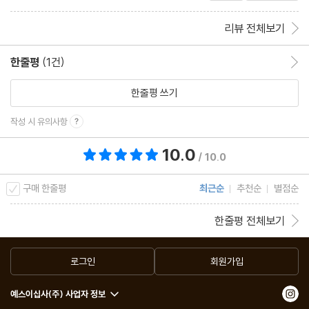
다양성을 담보하는 보루다. 다양성이 사라진다면 가장 먼저 독자들
게 나누어 볼 수 있다. 하나는 디지털 시대에도 여전
히 책을 좋아하는 독자다.
이 책으로부터 떠날 것이다.”
리뷰 전체보기
한줄평
(1건)
한줄평 이동
07 생존을 향한 물음, 이미 시작한 작은 날갯짓
한줄평 쓰기
“‘나만의 책방’이 지닌 색깔을 지키려는 노력이 개성 있는 책방을 향
작성 시 유의사항
한 첫걸음이자 모두를 위한 길이라는 걸 아는 일들이 질문을 이미 시
작했고, 나름의 답을 찾고 있다. 힘들어도 이런 노력만이 생존을 가
10.0
총 평점 10.0점
/ 10.0
능케하는 발판일 수밖에 없다. 생존 가능성은 여기에서부터 찾아야
구매 한줄평
최근순
추천순
별점순
한다.”
한줄평 전체보기
08 지속가능한 내일을 향해 나아갈 때
로그인
회원가입
“혼자 읽던 책을 함께 읽는 세상이 되었다. 오늘 우리의 책방은 미래
예스이십사(주) 사업자 정보
의 독자를 만들기 위해 어떻게 노력할 것인가. 동네책방이 나아갈 방