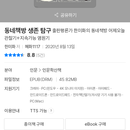
공유하기
동네책방 생존 탐구
출판평론가 한미화의 동네책방 어제오늘
관찰기+지속가능 염원기
한미화
저
혜화1117
2020년 8월 13일
8.8
리뷰 총점
(5건)
분야
인문
>
인문학산책
파일정보
EPUB(DRM)
45.82MB
지원기기
크레마
PC(윈도우 - 4K 모니터 미지원)
아이폰
아이패드
안드로이드폰
안드로이드패드
전자책단말기(저사양 기기 사용 불가)
PC(Mac)
이용안내
TTS 가능
종이책 구매
eBook 구매