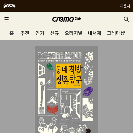
라운지
홈
추천
인기
신규
오리지널
내서재
크레마샵