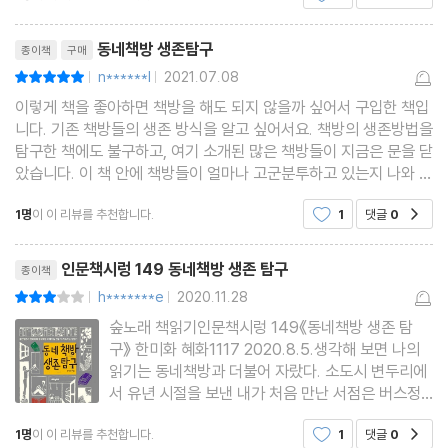
사나 똑같지만 정말 똑같은 걸까?”
리뷰제목
동네책방 생존탐구
종이책
구매
05 생존은 과연 누구 손에 달려 있는가
n******l
2021.07.08
평점10점
|
|
이렇게 책을 좋아하면 책방을 해도 되지 않을까 싶어서 구입한 책입
“책방 주인들이 온갖 노력을 다하지만 이익을 확보하기 어려운 구조
니다. 기존 책방들의 생존 방식을 알고 싶어서요. 책방의 생존방법을
탐구한 책에도 불구하고, 여기 소개된 많은 책방들이 지금은 문을 닫
의 선봉에는 출판사와 책방 사이에 존재하는 공급률이 있다. 여기에
았습니다. 이 책 안에 책방들이 얼마나 고군분투하고 있는지 나와 있
공정을 추구한 현장에서는 유령 책방이 생겨났고, 새로운 시도 앞에
는데, 그럼에도 불구하고 문을 닫았다니... 씁쓸하네요. 정말 책방지
1명
이 이 리뷰를 추천합니다.
1
댓글
0
공감
다양한 폐해가 등장했다. 온갖 다툼과 편법으로 오늘도 동네책방의
기는 어려운 직업인 것 같습니다. 좀 더
피로감은 높아져만 간다.”
리뷰제목
인문책시렁 149 동네책방 생존 탐구
종이책
h*******e
2020.11.28
평점6점
|
|
06 피할 수 없는 이야기, 도서정가제
숲노래 책읽기인문책시렁 149《동네책방 생존 탐
구》 한미화 혜화1117 2020.8.5.생각해 보면 나의
“도서정가제를 둘러싼 현실적 이해 관계는 복잡하다. 이대로라면 오
읽기는 동네책방과 더불어 자랐다. 소도시 변두리에
서 유년 시절을 보낸 내가 처음 만난 서점은 버스정
로지 베스트셀러만이 살 만한 책의 기준이 될 것이라는 점은 분명하
류장 근처 고갯마루에 있던 작은 책방이다. (4쪽)동
다. 그런 세상의 책은 얼마나 별 볼 일 없겠는가. 책방이야말로 책의
1명
이 이 리뷰를 추천합니다.
1
댓글
0
공감
네책방이 필요한 독자는 대략 두 가지 유형으로 거칠