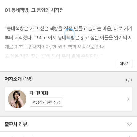
그러나 막상 원고를 쓰다 보니 책방의 창업 붐보다는 생존을 둘러싼
01 동네책방, 그 붐업의 시작점
동네책방들의 고군분투가 눈에 더 들어오기 시작했다. 그러자 책 생
태계 안에 존재하는, 개인의 열정과 노력만으로 해결이 불가능해보
“동네책방은 가고 싶은 책방을 직접 만들고 싶다는 마음, 바로 거기
이는 구조적인 문제들이 보이기 시작했다. 이렇게 하여 그가 쓰는 책
부터 시작했다. 그리고 이제 동네책방은 읽고 싶은 이들을 읽기의 세
은 ‘동네책방 전성기’에서 ‘동네책방 생존 탐구’로 그 방향을 달리하
계로 이끄는 안내자이자, 한 권의 책과 오감으로 만나
게 되었다.
고 싶은 ‘내가 찾던 곳’이 되어 우리 곁에 존재한다.”
더보기
02 누가, 왜, 어떻게?
저자소개
(1명)
1
/
1
“하고 싶은 일을 나만의 방식으로 해보겠다는 마음, 취향을 공유할
저 :
한미화
이동
공간을 찾으려는 마음이 모여 동네책방의 기폭제가 되었다. 책방이
관심작가 알림신청
야말로 책과 사람을 연결하는 공간이라는 걸 깨우친 이들이 책방 탄
생의 물결을 만들었다. 이들이 가장 중심에 둔 것은 다름아닌 바로
출판사 리뷰
출판사 리뷰 보이기/감추기
책이다. 사람이다.”
회원리뷰 이동