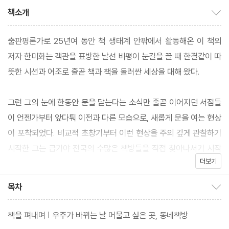
책소개
책소개 보이기/감추기
출판평론가로 25년여 동안 책 생태계 안팎에서 활동해온 이 책의
저자 한미화는 객관을 표방한 날선 비평이 눈길을 끌 때 한결같이 따
뜻한 시선과 어조로 줄곧 책과 책을 둘러싼 세상을 대해 왔다.
그런 그의 눈에 한동안 문을 닫는다는 소식만 줄곧 이어지던 서점들
이 언젠가부터 앞다퉈 이전과 다른 모습으로, 새롭게 문을 여는 현상
이 포착되었다. 비교적 초창기부터 이런 현상을 주의 깊게 관찰하기
시작한 그는 급기야 전국의 수많은 책방들을 직접 찾아나서기 시작
더보기
했고, 현장 취재와 수많은 동네책방 주인들과의 인터뷰는 기록으로
축적되기에 이른다. 이러한 기록을 토대로 동네책방의 창업 전성기
목차
목차 보이기/감추기
와 그 현상이 갖는 여러 의미에 대해 다루는 책을 완성하는 것은 얼
핏 자연스러워보였다.
책을 펴내며 | 우주가 바뀌는 날 머물고 싶은 곳, 동네책방