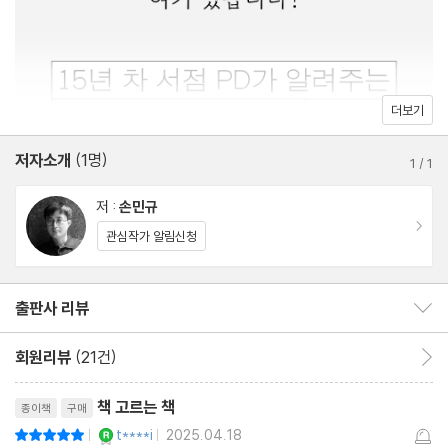
나와 친해지는 법 [심리학] 91
세상을 읽는 혜안 [사회과학] 103
나의 현재를 가늠하는 법 [역사] 115
미래를 위한 면역력 [자기계발] 125
더보기
책 사려면 돈도 필요하고 [경제/경영] 136
저자소개
(1명)
우리는 이 큰 우주의 한낱 티끌 [자연과학] 149
1
/
1
사랑을 책으로 배울 수 있다는 착각 [관계와 가족] 160
저 :
손민규
TIP─빨리 읽어도 좋고 늦게 읽어도 좋다 171
이동
관심작가 알림신청
3장 책 읽으면 뭐가 좋아요?
출판사 리뷰
출판사 리뷰 보이기/감추기
책이 서울대 보내 준 이야기 176
회원리뷰
(21건)
회원리뷰 이동
책이 인생을 바꾼다고 믿습니까? 182
리뷰제목
우열을 가릴 수 없는 다양한 읽기 취향 187
책 고르는 책
종이책
구매
독서 후기 남기기 192
YES마니아 : 로얄
t****i
2025.04.18
평점10점
|
|