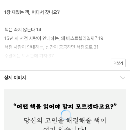
한 독서 경험과 전문 서점인으로 많은 책을 탐독한 경험을 바탕으로
다양한 분야별 책 읽기 방법을 소개한다.
1장 재밌는 책, 어디서 찾나요?
예스24에서 15년 이상 서점 직원으로 일한 저자는 책과 독자의 세
책은 죽지 않는다 14
계를 연결한다. 책을 고르는 과정부터 읽는 법, 책을 즐기는 법까지,
15년 차 서점 사람이 안내하는, 왜 베스트셀러일까? 19
책을 좋아하는 사람부터 책과 아직 낯설고 서먹한 사이지만 누구나
서점 사람이 안내하는, 신간이 궁금하면 서점으로 31
흥미롭게 책을 만나게 하는 이야기를 담았다. 읽고 싶은 책은 많지만
주말에는 도서관에 가자 37
어디서부터 시작해야 할지 막막하다면, 새로운 분야의 독서를 하고
더보기
좋은 정보 떠먹여 드립니다 46
싶지만 책 고르기가 망설여진다면, 이제 막 독서를 시작하려는 왕초
그래서 어떤 책을 읽을 건데 51
상세 이미지
보 독자까지. 그런 독자를 위해 15년간 책과 함께 살아온 현직 서점
상세 이미지 보이기/감추기
TIP─종이책이냐 전자책이냐, 당신의 선택은? 57
PD가 전하는 ‘책’이라는 세계를 만나보자. 진정한 책 읽기의 즐거움
을 만나게 될 것이다.
2장 책 세계 여행자를 위한 안내 가이드
읽는 근육을 빨리 키우고 싶다면 [소설] 66
생각의 칼날을 벼리는 [철학] 79