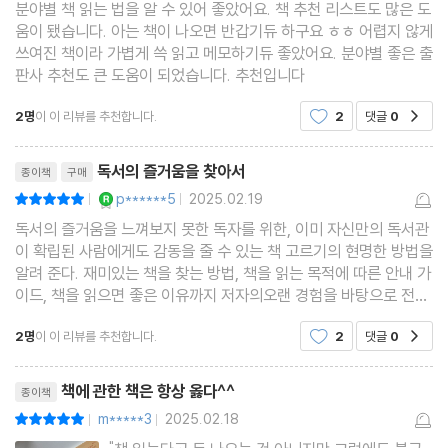
분야별 책 읽는 법을 알 수 있어 좋았어요. 책 추천 리스트도 많은 도
움이 됐습니다. 아는 책이 나오면 반갑기듀 하구요 ㅎㅎ 어렵지 않게
쓰여진 책이라 가볍게 쓱 읽고 메모하기듀 좋았어요. 분야별 좋은 출
판사 추천도 큰 도움이 되었습니다. 추천입니다
2명
이 이 리뷰를 추천합니다.
2
댓글
0
공감
리뷰제목
독서의 즐거움을 찾아서
종이책
구매
YES마니아 : 로얄
p******5
2025.02.19
평점10점
|
|
독서의 즐거움을 느껴보지 못한 독자를 위한, 이미 자신만의 독서관
이 확립된 사람에게도 감동을 줄 수 있는 책 고르기의 현명한 방법을
알려 준다. 재미있는 책을 찾는 방법, 책을 읽는 목적에 따른 안내 가
이드, 책을 읽으면 좋은 이유까지 저자의오랜 경험을 바탕으로 전문
적이면서도 친근하게 안내하고 있다.
2명
이 이 리뷰를 추천합니다.
2
댓글
0
공감
리뷰제목
책에 관한 책은 항상 옳다^^
종이책
m*****3
2025.02.18
평점10점
|
|