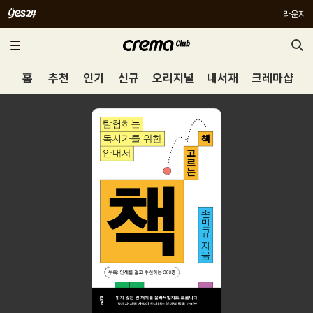
라운지
홈
추천
인기
신규
오리지널
내서재
크레마샵