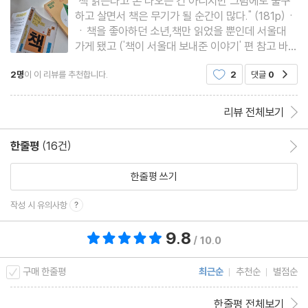
"책 읽는다고 돈 나오는 건 아니지만 그럼에도 불구
하고 살면서 책은 무기가 될 순간이 많다." (181p)ㆍ
ㆍ책을 좋아하던 소년,책만 읽었을 뿐인데 서울대
가게 됐고 ('책이 서울대 보내준 이야기' 편 참고 바람
^^),급기야 책과 관련한 일을 하는 사람.독서 경력 3
2명
이 이 리뷰를 추천합니다.
2
댓글
0
공감
0년, 예스24 서점 PD(구,MD)경력 15년!16년차
서점 사람 손민규 저자는 '책'에 관한 다양한 주제로
이야기를 한다.'책'관련
리뷰 전체보기
한줄평
(16건)
한줄평 이동
한줄평 쓰기
작성 시 유의사항
9.8
총 평점 9.8점
/ 10.0
구매 한줄평
최근순
추천순
별점순
한줄평 전체보기