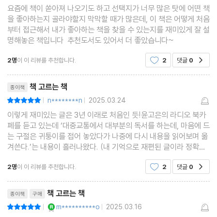
SNS는 시간 낭비라는데 어쩔 수 있나 198
요즘에 책이 쏟아져 나오기도 하고 선택지가 너무 많은 탓에 어떤 책
을 좋아하는지 골라야할지 막막할 때가 많은데, 이 책은 어떻게 처음
빌런만 피할 수 있다면 독서모임도 즐거운 자리 208
부터 접근해서 내가 좋아하는 책을 찾을 수 있는지를 재미있게 잘 설
TIP─어디서나 책 읽기 215
명해놓은 책입니다 추천도서도 있어서 더 좋았습니다~
2명
이 이 리뷰를 추천합니다.
2
댓글
0
공감
닫는 글 챗GPT도 책 읽으라고 하지 않습니까! 219
리뷰제목
부록 이 책의 인세를 걸고 추천하는 함께 읽고 싶은 책 224
책 고르는 책
종이책
n********n
2025.03.24
평점10점
|
|
이렇게 재미있는 글은 3년 이래로 처음인 듯!윤고은의 라디오 북카
페를 듣고 있는데 ‘대중교통에서 대부분의 독서를 하는데, 마음에 드
는 구절은 귀퉁이를 접어 놓았다가 나중에 다시 내용을 읽어보며 옮
겨쓴다.’는 내용이 흘러나왔다. (내 기억으로 재편된 글이라 정확하
진 않음) 원래 ‘책을 위한 책’은 사지 않는다는 주의인데, 책을 읽는
2명
이 이 리뷰를 추천합니다.
2
댓글
0
공감
방식이 나랑 비슷해서 “어머! 이건 사야
리뷰제목
책 고르는 책
종이책
구매
YES마니아 : 로얄
m**********o
2025.03.16
평점10점
|
|