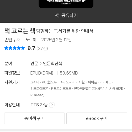
공유하기
책 고르는 책
탐험하는 독서가를 위한 안내서
손민규
저
포르체
2025년 2월 12일
9.7
리뷰 총점
(37건)
분야
인문
>
인문학산책
파일정보
EPUB(DRM)
50.69MB
지원기기
크레마
PC(윈도우 - 4K 모니터 미지원)
아이폰
아이패드
안드로이드폰
안드로이드패드
전자책단말기(저사양 기기 사용 불가)
PC(Mac)
이용안내
TTS 가능
종이책 구매
eBook 구매