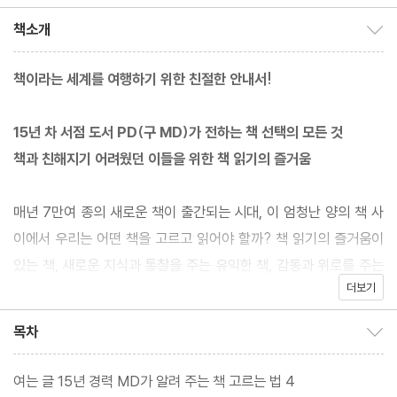
책소개
책소개 보이기/감추기
책이라는 세계를 여행하기 위한 친절한 안내서!
15년 차 서점 도서 PD(구 MD)가 전하는 책 선택의 모든 것
책과 친해지기 어려웠던 이들을 위한 책 읽기의 즐거움
매년 7만여 종의 새로운 책이 출간되는 시대, 이 엄청난 양의 책 사
이에서 우리는 어떤 책을 고르고 읽어야 할까? 책 읽기의 즐거움이
있는 책, 새로운 지식과 통찰을 주는 유익한 책, 감동과 위로를 주는
더보기
내게 좋은 책은 무엇일까? 이 책은 책을 읽고 싶지만 어디서부터 무
슨 책으로 시작해야 할지 몰라 고민하는 이들을 위해 ‘책 읽는 재
목차
목차 보이기/감추기
미’와 ‘책 고르는 방법’을 안내하는 책이다. ‘내가 서울대에 가게 해
준 것은 순전히 책 덕분이다’ 농담하는 저자는 서점인 이전부터 시작
여는 글 15년 경력 MD가 알려 주는 책 고르는 법 4