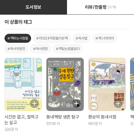
도서정보
리뷰/한줄평
21/16
이 상품의 태그
#책파는사람들
#YES24직원들이쓴책
#독서법
#책,너의의미
#독서처방전
#독서권장
#책읽는법을읽다
시간은 없고, 잘하고
동네책방 생존 탐구
환상의 동네서점
책
는 싶고
한미화 저
배지영 저
조
김성광 저