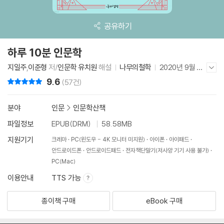
공유하기
하루 10분 인문학
지일주
,
이준형
저/
인문학 유치원
해설
나무의철학
2020년 9월 22
저자/출판사 더보기/감추기
일
9.6
리뷰 총점
(57건)
분야
인문
>
인문학산책
파일정보
EPUB(DRM)
58.58MB
지원기기
크레마
PC(윈도우 - 4K 모니터 미지원)
아이폰
아이패드
안드로이드폰
안드로이드패드
전자책단말기(저사양 기기 사용 불가)
PC(Mac)
이용안내
TTS 가능
종이책 구매
eBook 구매