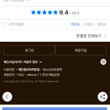
작성 시 유의사항
마흔한 번째 인문학 │ 과학적으로 증명된 것만을 진리로 받아들여
9.4
야 할까?
총 평점 9.4점
/ 10.0
마흔두 번째 인문학 │ 오류는 진리를 발견하는 과정에서 어떤 역할
구매 한줄평
최근순
추천순
별점순
을 할까?
마흔세 번째 인문학 │ 무언가를 잘 알기 위해서는 그것을 관찰하는
한줄평 전체보기
것만으로 충분할까?
마흔네 번째 인문학 │ 기술이 인간 조건을 바꿀 수 있을까?
로그인
회원가입
마흔다섯 번째 인문학 │ 이론의 가치는 실제 효용 가치로 가늠되는
예스이십사(주) 사업자 정보
것일까?
이용약관
개인정보처리방침
청소년보호정책
마흔여섯 번째 인문학 │ 우리는 왜 아름다움에 이끌릴까?
제휴문의
FAQ
eBook 1:1 문의/채팅상담
마흔일곱 번째 인문학 │ 예술 작품은 반드시 아름다워야 할까?
Copyright © YES24 Corp. All Rights Reserved.
마흔여덟 번째 인문학 │ 예술 작품의 복제는 그 작품에 해를 끼치는
일일까?
마흔아홉 번째 인문학 │ 일자리가 줄어드는 것을 걱정해야 할까?
쉰 번째 인문학 │ 문화는 우리를 더 인간답게 만들까?