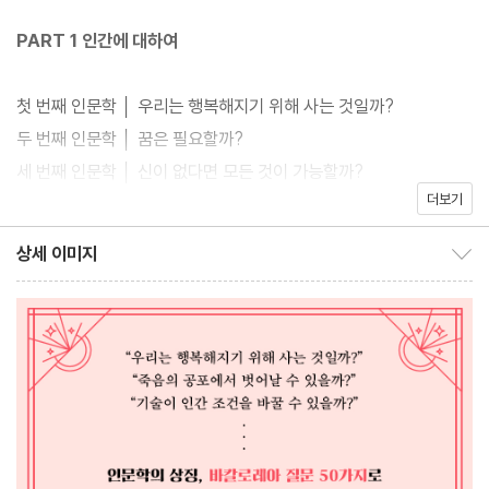
가’에 대한 해답이다.
PART 1 인간에 대하여
‘카카오프로젝트100’의 ‘100일 철학하기’에서 출발한 이 책은 프랑
첫 번째 인문학 │ 우리는 행복해지기 위해 사는 것일까?
스 대입 시험이자 기초 인문학의 상징인 바칼로레아의 질문 50가지
두 번째 인문학 │ 꿈은 필요할까?
에 답해보면서 세상을 이해하는 필수 지식과 나의 내면을 탐구해나
세 번째 인문학 │ 신이 없다면 모든 것이 가능할까?
가는 워크북이다. 인간, 생각, 윤리, 정치와 권리, 과학과 예술이라는
더보기
네 번째 인문학 │ 사랑이 의무일 수 있을까?
다섯 가지 주제 아래 플라톤에서 공자, 펠로폰네소스전쟁부터 5?18
다섯 번째 인문학 │ 나는 육체를 갖고 있는 것일까, 육체인 것일까?
상세 이미지
민주화운동까지 3,000년의 역사와 동서양을 넘나드는 인문학 지식
상세 이미지 보이기/감추기
여섯 번째 인문학 │ 죽음은 인간에게서 일체의 존재 의미를 박탈해
을 만나볼 수 있다. 인문학을 알고 싶지만 멀게만 느꼈던 사람이라도
갈까?
이 책을 통해 하루 10분만 투자하면 내면을 지식으로 채우고 나와
일곱 번째 인문학 │ 인간은 선하다고 생각하는 것만을 추구할까?
세계를 바라보는 자신만의 시각을 기를 수 있을 것이다.
여덟 번째 인문학 │ 나에 대한 앎은 지식의 일종일까?
아홉 번째 인문학 │ 죽음의 공포에서 벗어날 수 있을까?
열 번째 인문학 │ ‘나는 누구인가’라는 질문에 정확한 답이 가능할
까?