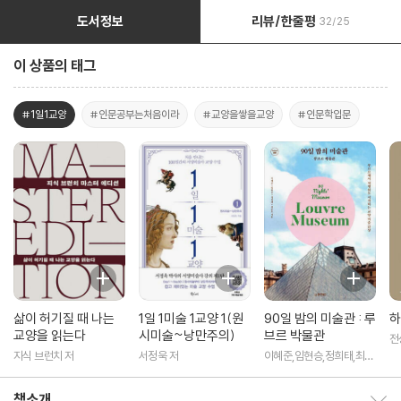
도서정보
리뷰/한줄평
32/25
이 상품의 태그
#1일1교양
#인문공부는처음이라
#교양을쌓을교양
#인문학입문
삶이 허기질 때 나는
1일 1미술 1교양 1(원
90일 밤의 미술관 : 루
하
교양을 읽는다
시미술~낭만주의)
브르 박물관
전
지식 브런치 저
서정욱 저
이혜준,임현승,정희태,최준
호 공저
책소개
책소개 보이기/감추기