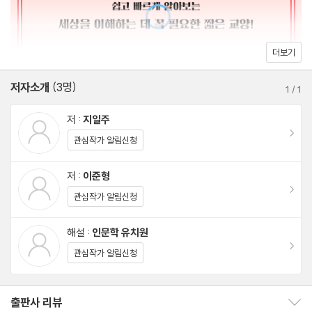
PART 2 생각에 대하여
더보기
열한 번째 인문학 │ 새로운 생각은 가능할까?
저자소개
(3명)
열두 번째 인문학 │ 무엇인지 정확히 모르는 것에 대해 말할 수 있
1
/
1
을까?
저 :
지일주
열세 번째 인문학 │ 객관적인 역사는 가능할까?
이동
관심작가 알림신청
열네 번째 인문학 │ 역사는 인간에게 오는 것일까, 인간에 의해 오
는 것일까?
저 :
이준형
이동
열다섯 번째 인문학 │ 감각을 믿을 수 있을까?
관심작가 알림신청
열여섯 번째 인문학 │ 인류가 한 가지 언어만 말하는 것은 바람직할
해설 :
인문학 유치원
까?
이동
관심작가 알림신청
열일곱 번째 인문학 │ 언어는 상호 소통을 위한 수단일 뿐일까?
열여덟 번째 인문학 │ 개인의 의식은 그 개인이 속한 사회를 반영하
는 것일까?
출판사 리뷰
출판사 리뷰 보이기/감추기