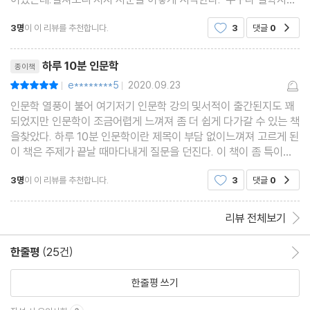
서른세 번째 인문학 │ 인간은 누군가에 의해 통치될 필요가 있을
되는 시간'될 수도 없지만 되고 싶지도 않은 것이 철학자인데....? 진
3명
이 이 리뷰를 추천합니다.
3
댓글
0
공감
정 이 산을 넘지 않고서는 인문학에 발을
까?
서른네 번째 인문학 │ 노동은 욕구 충족 수단에 불과할까?
리뷰제목
하루 10분 인문학
종이책
서른다섯 번째 인문학 │ 시장에 대한 정부의 규제는 정당할까?
e********5
2020.09.23
평점10점
|
|
서른여섯 번째 인문학 │ 특정 문화의 가치를 보편적으로 판단할 수
인문학 열풍이 불어 여기저기 인문학 강의 및서적이 출간된지도 꽤
있을까?
되었지만 인문학이 조금어렵게 느껴져 좀 더 쉽게 다가갈 수 있는 책
서른일곱 번째 인문학 │ 여론이 정권을 이끌 수 있을까?
을찾았다. 하루 10분 인문학이란 제목이 부담 없이느껴져 고르게 된
이 책은 주제가 끝날 때마다내게 질문을 던진다. 이 책이 좀 특이한
서른여덟 번째 인문학 │ 정치에 관심이 없어도 도덕적으로 행동할
점은책 속에 나오는 질문들이 프랑스 대입 시험이자기초 인문학 질
수 있을까?
3명
이 이 리뷰를 추천합니다.
3
댓글
0
공감
문 50가지라는 것이다. 질문들에 답해보며
서른아홉 번째 인문학 │ 정의의 요구와 자유의 요구는 구별될 수 있
을까?
리뷰 전체보기
마흔 번째 인문학 │ 전쟁 없는 세상은 가능할까?
한줄평
(25건)
한줄평 이동
PART 5 과학과 예술에 대하여
한줄평 쓰기