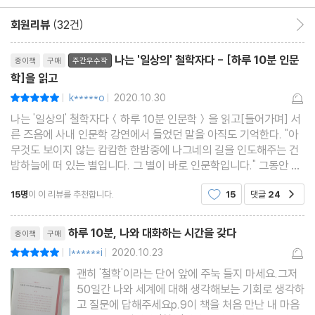
열아홉 번째 인문학 │ 진리는 절대적인 것일까, 상대적인 것일까?
회원리뷰
(32건)
회원리뷰 이동
스무 번째 인문학 │ 상상과 현실은 모순될까?
리뷰제목
나는 '일상의' 철학자다 - [하루 10분 인문
종이책
구매
주간우수작
PART 3 윤리에 대하여
학]을 읽고
k*****o
2020.10.30
평점10점
|
|
스물한 번째 인문학 │ ‘옳은 일’과 ‘그른 일’은 단지 관습적인 것에
나는 '일상의' 철학자다＜하루 10분 인문학＞을 읽고[들어가며] 서
른 즈음에 사내 인문학 강연에서 들었던 말을 아직도 기억한다. "아
불과할까?
무것도 보이지 않는 캄캄한 한밤중에 나그네의 길을 인도해주는 건
스물두 번째 인문학 │ 행복해지기 위해 모든 노력을 기울여야 할
밤하늘에 떠 있는 별입니다. 그 별이 바로 인문학입니다." 그동안 깊
까?
게 고민해보지 않고 막연하게 생각해왔던 '인문학'에 대해 관심을 갖
15명
이 이 리뷰를 추천합니다.
15
댓글
24
공감
도록 해준 말이기도 하다. 한편에서는 인문학
스물세 번째 인문학 │ 폭력은 어떤 상황에도 정당화될 수 없는 것일
까?
리뷰제목
하루 10분, 나와 대화하는 시간을 갖다
종이책
구매
스물네 번째 인문학 │ 정의가 무엇인지 알기 위해 불의를 경험해야
l******i
2020.10.23
평점10점
|
|
할까?
괜히 '철학'이라는 단어 앞에 주눅 들지 마세요.그저
스물다섯 번째 인문학 │ 욕망은 무한한 것일까?
50일간 나와 세계에 대해 생각해보는 기회로 생각하
스물여섯 번째 인문학 │ 선과 악은 함께 존재할 수 있을까?
고 질문에 답해주세요p.9이 책을 처음 만난 내 마음