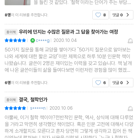
을 들킨 것 같았다. '철학'이라는 단어가 주는 부담감
스물일곱 번째 인문학 │ 무엇을 ‘비인간적인 행위’라고 정의할 수
은 생각보다 크다.뭔가 그냥 철학이라고 하면 너무
있을까?
8명
이 이 리뷰를 추천합니다.
8
댓글
0
공감
어렵고 이해하기 힘들고 머나 면 다른 세상 이야기
같아서 그런 것 같다.저자는 철학은 대단한 진리를
스물여덟 번째 인문학 │ 일시적이고 순간적인 것에도 가치가 존재
리뷰제목
알려주는 학문이 아니
우리에 던지는 수많은 질문과 그 답을 찾아가는 여정
할까?
종이책
YES마니아 : 로얄
c****g
2020.10.04
평점10점
스물아홉 번째 인문학 │ 진리가 마음을 불편하게 할 때 위안을 주는
|
|
50가지 질문을 통해 교양을 쌓아가다 "50가지 질문으로 알아보는
환상을 좇아도 좋을까?
나와 세계에 대한 짧은 교양"이란 제목으로 하루 10분 인문학 책이
서른 번째 인문학 │ 모든 살아 있는 존재에 대한 존중은 도덕적 의
나왔습니다. 글쓴이 2명은 재미있는 이력을 갖고 있습니다. 책 날개
무일까?
에 나온 글쓴이들의 삶을 들여다보면 이런저런 경험을 많이 했겠구
나 하는 생각이 듭니다. 그런 분들이 쓴 책이라서 그런 것인지, 책을
6명
이 이 리뷰를 추천합니다.
6
댓글
0
공감
읽다보면 어려운 질문에 난해한 대답일 법도 한데
PART 4 정치와 권리에 대하여
리뷰제목
결국, 철학인가
종이책
서른한 번째 인문학 │ 자유는 주어지는 것일까, 싸워서 획득해야 하
s*****n
2020.10.06
평점10점
|
|
는 것일까?
아뿔싸, 이거 철학 책이야?전반적인 문학, 역사, 상식에 대해 다루었
서른두 번째 인문학 │ 법에 복종하지 않는 행동도 이성적인 행동일
을 거라고 막연히 생각했던 책이었다. 혹은 인문 고전에 대해서 다양
하게 소개할지도 모른다고 혼자 당연히 그렇게 생각하고 집어 든 책
수 있을까?
이었는데.펼쳐보니 저자 서문을 이렇게 시작한다. '누구나 철학자가