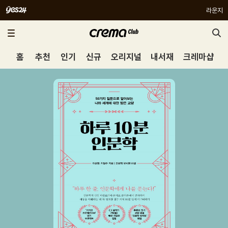
라운지
홈
추천
인기
신규
오리지널
내서재
크레마샵