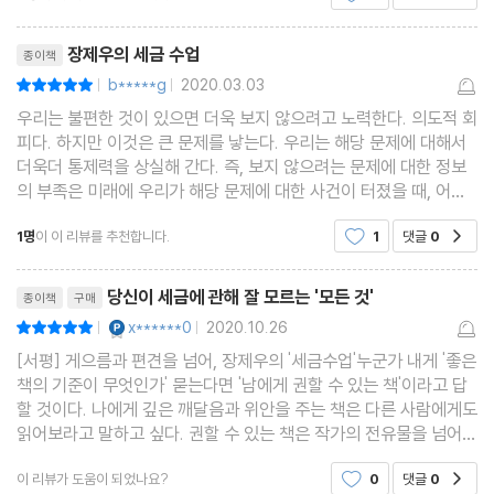
한국 저소득층의 고통, 간접세와는 무관하다
리뷰제목
선진국은 한국보다 직접세 비중이 훨씬 높다?
장제우의 세금 수업
종이책
국제기구들의 직접세와 간접세 분류
b*****g
2020.03.03
평점10점
|
|
기획재정부와 국세청이 망쳐놓은 한국의 직·간접세 통계
우리는 불편한 것이 있으면 더욱 보지 않으려고 노력한다. 의도적 회
이명박 정부가 키운 직·간접세의 혼돈과 갈등
피다. 하지만 이것은 큰 문제를 낳는다. 우리는 해당 문제에 대해서
더욱더 통제력을 상실해 간다. 즉, 보지 않으려는 문제에 대한 정보
오락가락하는 국책기관들의 직·간접세 통계
의 부족은 미래에 우리가 해당 문제에 대한 사건이 터졌을 때, 어떻
게 대처해야 하는지에 대한 판단력을 흐리게 하고, 나아가 위기를 맞
1명
이 이 리뷰를 추천합니다.
1
댓글
0
공감
4. 간접세가 높다는 ‘신화’를 비판하다 105
게 한다. 세금. 그것은 모든 사람들을 불편
리뷰제목
당신이 세금에 관해 잘 모르는 '모든 것'
종이책
구매
난장판을 만드는 데 민·관이 따로 없다
YES마니아 : 플래티넘
x******0
2020.10.26
평점10점
|
|
제멋대로 통계를 이용하는 행태, 어디까지 용인할 수 있는가
[서평] 게으름과 편견을 넘어, 장제우의 '세금수업'누군가 내게 '좋은
한국의 간접세 비중이 부풀려지는 원리
책의 기준이 무엇인가' 묻는다면 '남에게 권할 수 있는 책'이라고 답
간접세 비중이 높다는 ‘미신’의 기원
할 것이다. 나에게 깊은 깨달음과 위안을 주는 책은 다른 사람에게도
읽어보라고 말하고 싶다. 권할 수 있는 책은 작가의 전유물을 넘어
‘문제 많은’ 간접세가 서민을 이롭게 하는 방법
독자들 안에서 끊임없이 변주되고 재탄생한다. 통계분석가이자 독
보충과 유의점
이 리뷰가 도움이 되었나요?
0
댓글
0
공감
립연구자인 장제우의 ＜세금수업＞은 오래간