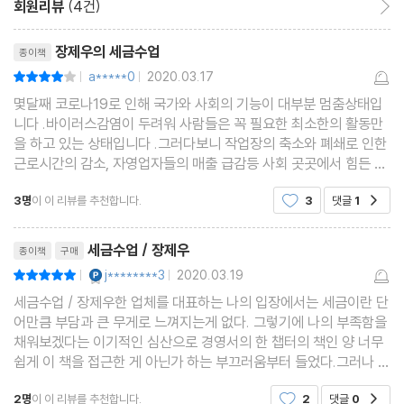
한국은 세금보다 민영보험의 활용도가 극단적으로 높다
회원리뷰
(4건)
사람보다 사보험을 믿는 사회
리뷰제목
장제우의 세금수업
종이책
사보험 중도 해지로 생돈을 날리느니 세금을 더 내는 게 훨씬 낫다
a*****0
2020.03.17
평점8점
|
|
(2) 교육비 영역
몇달째 코로나19로 인해 국가와 사회의 기능이 대부분 멈춤상태입
고등교육비에 관한 전면적인 재성찰이 필요하다
니다 .바이러스감염이 두려워 사람들은 꼭 필요한 최소한의 활동만
한국의 등록금이 비싸다는 착각
을 하고 있는 상태입니다 .그러다보니 작업장의 축소와 폐쇄로 인한
근로시간의 감소, 자영업자들의 매출 급감등 사회 곳곳에서 힘든 상
유달리 막대한 한국 사교육비의 일부는 세금으로 납부돼야 한다
황이 터져나오기 시작했습니다 . 현 상태는 과거 금융위기시절 이상
(3) 전월세 보증금 영역
3명
이 이 리뷰를 추천합니다.
3
댓글
1
공감
으로 전국민을 고통스럽게 하고 있습니다 . 이 어
고액의 전월세 보증금은 폐지하고 그 일부는 세금으로 가야 한다
리뷰제목
소액 보증금 월세 제도가 뛰어난 조세·복지 제도와 결합된다면
세금수업 / 장제우
종이책
구매
YES마니아 : 플래티넘
j********3
2020.03.19
평점10점
|
|
세금수업 / 장제우한 업체를 대표하는 나의 입장에서는 세금이란 단
3. 직접세와 간접세, 그 혼돈과 정리 77
어만큼 부담과 큰 무게로 느껴지는게 없다. 그렇기에 나의 부족함을
채워보겠다는 이기적인 심산으로 경영서의 한 챕터의 책인 양 너무
직접세와 간접세의 진실을 말하다
쉽게 이 책을 접근한 게 아닌가 하는 부끄러움부터 들었다.그러나 제
목과 연계된 느낌처럼 딱딱하거나 어려운 책이 아니었다. 오히려 너
최우수 삶의 질 국가들은 간접세의 세율이 높다
2명
이 이 리뷰를 추천합니다.
2
댓글
0
공감
무나 술술 잘 읽혔다. 이는 저자가 이를 위해