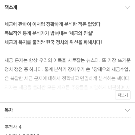
책소개
책소개 보이기/감추기
세금에 관하여 이처럼 정확하게 분석한 책은 없었다
독보적인 통계 분석가가 밝혀내는 ‘세금의 진실’
세금과 복지를 둘러싼 한국 정치의 위선을 파헤치다!
세금 문제는 항상 우리의 이목을 사로잡는 뉴스다. 또 가장 뜨거운
정치 쟁점 중 하나다. 통계 분석가 장제우가 쓴 『장제우의 세금수업』
은 복잡한 세금 문제에 대해서 정확하고 면밀하게 분석하는 책이다.
저자는 세금을 둘러싼 모든 게으른 주장들을 치열하게 비판하며 세
더보기
금 문제를 바라보는 참신한 준거를 마련한다. 나아가 10여 년에 걸
친 치열한 연구 공력, 수백여 개의 국제 통계와 참고 문헌을 통해서
목차
목차 보이기/감추기
우리가 왜 세금을 내야 하는지, 세금으로 마련된 복지 재원이 우리
삶을 얼마나 강력하게 바꿔줄 수 있는지에 대한 통계적 근거를 제시
추천사 4
한다.