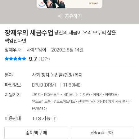
공유하기
장제우의 세금수업
당신의 세금이 우리 모두의 삶을
책임진다면
장제우
저
사이드웨이
2020년 8월 14일
9.7
리뷰 총점
(13건)
분야
사회 정치
>
법률/행정/복지
파일정보
EPUB(DRM)
11.69MB
지원기기
크레마
PC(윈도우 - 4K 모니터 미지원)
아이폰
아이패드
안드로이드폰
안드로이드패드
전자책단말기(저사양 기기 사용 불가)
PC(Mac)
이용안내
TTS 가능
종이책 구매
eBook 구매