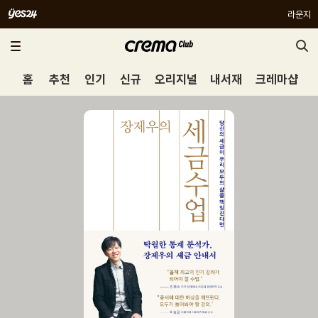
라운지
홈
추천
인기
신규
오리지널
내서재
크레마샵