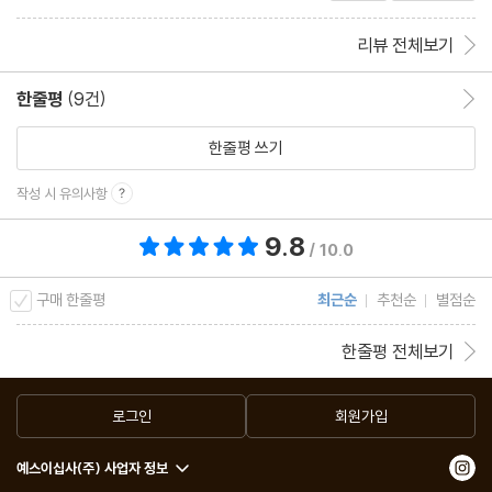
5. 법인세에 관한 ‘가장 정확한’ 소고 133
리뷰 전체보기
한줄평
(9건)
한줄평 이동
법인세 인상파도 인하파도 정신 좀 차립시다
법인세보다 소득세가 늘어야 한다
한줄평 쓰기
기업 세금의 지옥 스웨덴, 국민 세금의 지옥 덴마크
작성 시 유의사항
법인세 논란이 주목하지 못한 ‘어떤 풍경’
기업 세금과 노동자 임금을 둘러싼 ‘바람직한 반비례 관계’
9.8
총 평점 9.8점
/ 10.0
선악과 진영의 이분법을 넘어서
구매 한줄평
최근순
추천순
별점순
6. 위선의 정치 153
한줄평 전체보기
저급 정치인들은 조세저항을 먹고 자라난다
로그인
회원가입
복지 선진국으로부터 잘못 배운 신뢰의 교훈
예스이십사(주) 사업자 정보
‘낙수효과’와 ‘부자증세’는 거울에 비친 듯 닮아 있다