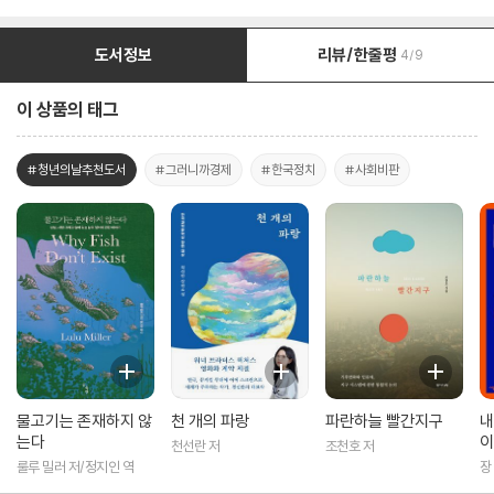
도서정보
리뷰/한줄평
4/9
이 상품의 태그
#청년의날추천도서
#그러니까경제
#한국정치
#사회비판
물고기는 존재하지 않
천 개의 파랑
파란하늘 빨간지구
내
는다
이
천선란 저
조천호 저
룰루 밀러 저/정지인 역
장
이