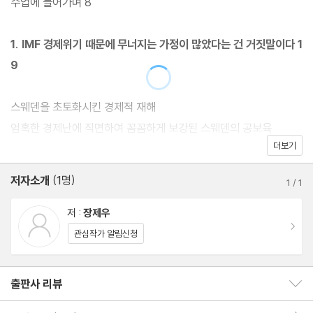
수업에 들어가며 8
저자는 IMF 경제위기 때문에 무너지는 가정이 많았다는 건 거짓말
1. IMF 경제위기 때문에 무너지는 가정이 많았다는 건 거짓말이다 1
이라고 주장한다. IMF가 우리에게 비극이었던 이유는 우리가 세금
9
을 ‘덜’ 냈기 때문이라고 수십 개의 통계자료와 국제 문헌을 통해 ‘실
증적으로’ 주장한다. 정파를 떠나서 반복되는, “중산층과 서민들은
스웨덴을 초토화시킨 경제적 재해
세금을 더 낼 여력이 없다”는 중산층·서민 수탈론도 국제적인 소비
엄혹한 경제난에 직면하여 꼼꼼하게 보강된 스웨덴의 공보육
지출 분석을 통해서 강력히 비판한다. 직·간접세와 법인세에 대한 해
더보기
경제는 대위기였으나, 스웨덴 노인들의 삶의 질은
묵은 논란은 세금에 관하여 전문가와 정치권이 얼마나 무능하고 무
자살률에 관한 어떤 ‘동화 같은’ 이야기
저자소개
(1명)
지했는지를 보여주는 상징적인 사례다. 즉, 우리 사회는 세금에 대해
1
/
1
경제 파국의 와중에 몰락하는 이들이 넘쳐나는 까닭
서 철저하게 무능하고 무지했다. 이제 『장제우의 세금수업』을 통해
세금은 비정한 사회를 넘어서는 ‘위대하고도 평범한’ 도구이기에
저 :
장제우
서 세금을 둘러싼 위선의 정치, 빈곤한 철학을 속속들이 파헤쳐보자.
이동
관심작가 알림신청
2. 그렇다면, 세금은 어디서 나올 수 있는가 45
출판사 리뷰
출판사 리뷰 보이기/감추기
(1) 사보험 영역
회원리뷰 이동