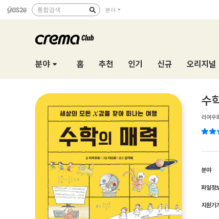
통합검색
분야
분야
홈
추천
인기
신규
오리지널
수
리여우
분야
파일정
지원기