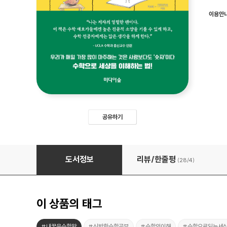
이용안
공유하기
수학의 매력
도서정보
리뷰/한줄평
(28/
4
)
이 상품의 태그
#내꿈은수학왕
#신박한수학공부
#수학의이해
#수학으로읽는세