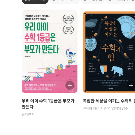
복잡한 세상을 이기는 수학의 
우리 아이 수학 1등급은 부모가
만든다
류쉐펑 저/이서연 역/김지혜 감수
황지언 저