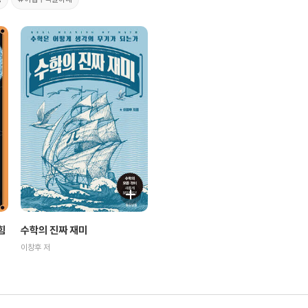
힘
수학의 진짜 재미
이창후 저