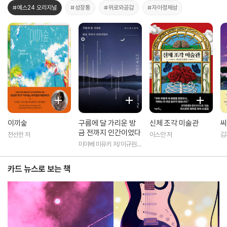
#예스24 오리지널
#성장통
#위로와공감
#자아정체성
이끼숲
구름에 달 가리운 방
신체 조각 미술관
씨
금 전까지 인간이었다
천선란 저
이스안 저
김
미야베 미유키 저/이규원
역
카드 뉴스로 보는 책