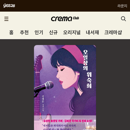
라운지
홈
추천
인기
신규
오리지널
내서재
크레마샵