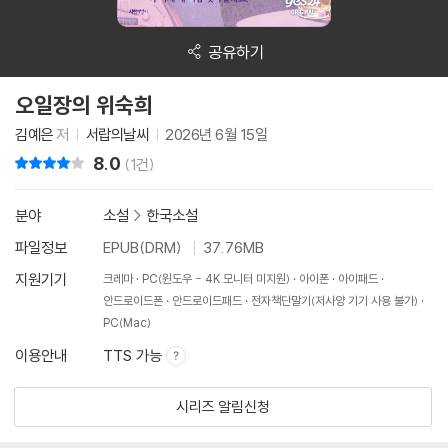
공유하기
오일장의 위숙희
김예은
저
서랍의날씨
2026년 6월 15일
8.0
리뷰 총점
(1건)
분야
소설
>
한국소설
파일정보
EPUB(DRM)
37.76MB
지원기기
크레마
PC(윈도우 - 4K 모니터 미지원)
아이폰
아이패드
안드로이드폰
안드로이드패드
전자책단말기(저사양 기기 사용 불가)
PC(Mac)
이용안내
TTS 가능
시리즈 알림신청