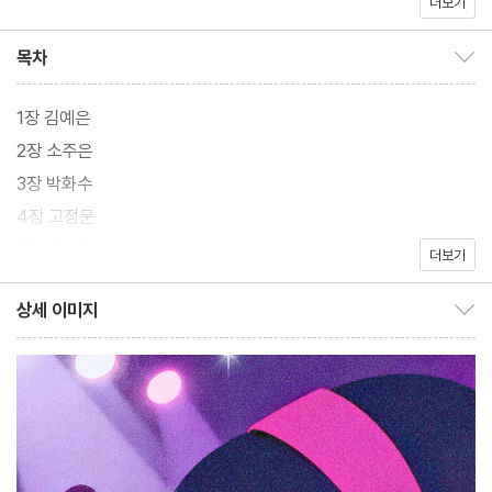
더보기
른 하나는 무대 위의 여성들처럼 아름답고 자유롭게 자신을 표현하
고 싶다는 욕망이다. 이 두 감정은 충돌하면서도 공존하며, 희만의
목차
목차 보이기/감추기
독특한 정체성을 형성해 간다.
1장 김예은
2장 소주은
3장 박화수
4장 고정문
5장 위숙희
더보기
상세 이미지
상세 이미지 보이기/감추기