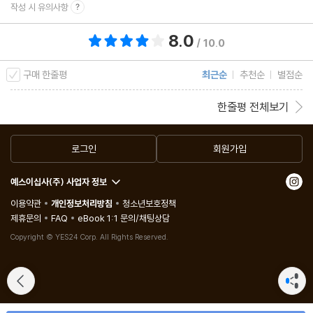
작성 시 유의사항
8.0
총 평점 8.0점
/ 10.0
구매 한줄평
최근순
추천순
별점순
한줄평 전체보기
로그인
회원가입
예스이십사(주) 사업자 정보
이용약관
개인정보처리방침
청소년보호정책
제휴문의
FAQ
eBook 1:1 문의/채팅상담
Copyright © YES24 Corp. All Rights Reserved.