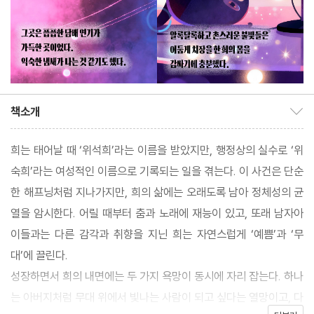
책소개
책소개 보이기/감추기
희는 태어날 때 ‘위석희’라는 이름을 받았지만, 행정상의 실수로 ‘위
숙희’라는 여성적인 이름으로 기록되는 일을 겪는다. 이 사건은 단순
한 해프닝처럼 지나가지만, 희의 삶에는 오래도록 남아 정체성의 균
열을 암시한다. 어릴 때부터 춤과 노래에 재능이 있고, 또래 남자아
이들과는 다른 감각과 취향을 지닌 희는 자연스럽게 ‘예쁨’과 ‘무
대’에 끌린다.
성장하면서 희의 내면에는 두 가지 욕망이 동시에 자리 잡는다. 하나
는 아버지처럼 무대 위에서 빛나는 사람이 되고 싶다는 열망이고, 다