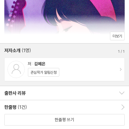
더보기
저자소개
(1명)
1
/
1
저 :
김예은
이동
관심작가 알림신청
출판사 리뷰
출판사 리뷰 보이기/감추기
한줄평
(1건)
한줄평 이동
한줄평 쓰기