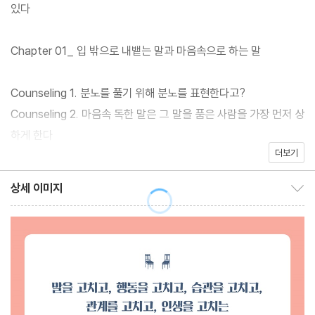
습관에 변화가 일어나지 않고, 인간관계도 나아지지 않는다. 당연히
있다
인생이 늘 그 모양 그 꼴에 제자리일 수밖에 없다.
Chapter 01_ 입 밖으로 내뱉는 말과 마음속으로 하는 말
이 책 『정신과 의사에게 배우는 자존감 대화법』은 청소년 심리자기
계발서 분야 최고 베스트셀러 『십대답게 살아라』의 저자이자 정신
Counseling 1. 분노를 풀기 위해 분노를 표현한다고?
건강의학과 전문의인 문지현 선생의 따뜻하고 통찰력 있는 조언을
Counseling 2. 마음속 독한 말은 그 말을 품은 사람을 가장 먼저 상
담고 있다. 이 책에서 저자는 대화와 소통에 관한 43가지 딜레마적
하게 한다
인 상황들을 제시하고, 그 상황들에 관한 날카로운 통찰과 따뜻한 조
더보기
Counseling 3. 혀끝에 독을 품고 산다면 살모사보다 나을 게 없다
언, 풍부한 상담사례를 담아 마치 독자를 직접 내담자로 만나 심리
Counseling 4. 수신제설 치국평천하 - 삶이 편안해지는 순한 말
상세 이미지
상담하듯 이야기를 풀어간다.
상세 이미지 보이기/감추기
배우기
Counseling 5. 상대방의 말을 잘 이해하고 싶다면 그가 ‘말 없을
저자는 정신건강의학과 전문의로 일하면서 ‘말’의 중요성에 대해 절
때’ 짓는 표정과 몸동작을 살펴보라
감해왔다. 그는 마음의 병이 말의 문제, 언어의 문제와 놀랍도록 긴
Counseling 6. 상대방에 깊이 공감하되, 당신이 상대방이 ‘되지 않
밀히 연결돼 있음을, 말의 회복언어의 회복이 마음속 병의 치유로 이
도록’ 조심하라
어질 수 있음을 오랜 상담과 정신과적 치료 과정을 통해 절실히 깨달
Counseling 7. 당신의 소통과 인간관계에 ‘공감’이라는 엔진을 장