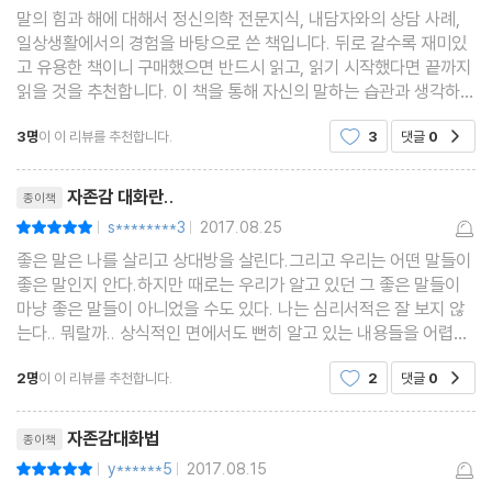
기주장과 적극적 경청
말의 힘과 해에 대해서 정신의학 전문지식, 내담자와의 상담 사례,
일상생활에서의 경험을 바탕으로 쓴 책입니다. 뒤로 갈수록 재미있
Counseling 16. 상대방의 말에 맞장구치며 반응하고, 들은 내용을
고 유용한 책이니 구매했으면 반드시 읽고, 읽기 시작했다면 끝까지
확인하며 경청하라 - 반영적 경청
읽을 것을 추천합니다. 이 책을 통해 자신의 말하는 습관과 생각하는
태도를 돌아보고 필요한 교정을 할 수 있기 바랍니다. 특히 우울증과
Counseling 17. 대면은 인간관계의 밭에 난 잡초를 뽑는 일 - 회피
3명
이 이 리뷰를 추천합니다.
3
댓글
0
공감
성격장애에 대한 부분은 독자가 인간의 심리
하지 말고 직접 대화하라
리뷰제목
Counseling 18. 불편한 감정이 사라질 때까지 기다리지 말고 지금
자존감 대화란..
종이책
당장 대면하라
s********3
2017.08.25
평점10점
|
|
Counseling 19. “대화가 필요해, 우린 대화가 부족해” - 3가지 대
좋은 말은 나를 살리고 상대방을 살린다.그리고 우리는 어떤 말들이
면 방법
좋은 말인지 안다.하지만 때로는 우리가 알고 있던 그 좋은 말들이
마냥 좋은 말들이 아니었을 수도 있다. 나는 심리서적은 잘 보지 않
는다.. 뭐랄까.. 상식적인 면에서도 뻔히 알고 있는 내용들을 어렵게
Chapter 3_ 가족과 친구에게 하는 말
썼다고 해야 할까?읽다보면 뻔한 말들 같았다.이 책은 내가 알고 있
2명
이 이 리뷰를 추천합니다.
2
댓글
0
공감
던 심리학적, 사람들과의 관계적 측면에서 내
Counseling 20. 성격 장애를 가진 사람이 치료에 거부적 태도를
리뷰제목
자존감대화법
종이책
보이는 이유
y******5
2017.08.15
평점10점
|
|
Counseling 21. 말 안 해도 아는 게 아니라 말해야 안다 - 정신적