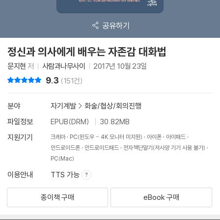
공유하기
정신과 의사에게 배우는 자존감 대화법
문지현
저
사람과나무사이
2017년 10월 23일
9.3
리뷰 총점
(151건)
분야
자기계발
>
화술/협상/회의진행
파일정보
EPUB(DRM)
30.82MB
지원기기
크레마
PC(윈도우 - 4K 모니터 미지원)
아이폰
아이패드
안드로이드폰
안드로이드패드
전자책단말기(저사양 기기 사용 불가)
PC(Mac)
이용안내
TTS 가능
종이책 구매
eBook 구매