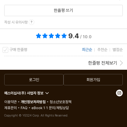
Chapter 4_ 연인과 배우자에게 하는 말
한줄평 쓰기
Counseling 29. 자신의 실수를 인정하고 솔직하게 부탁하라
작성 시 유의사항
Counseling 30. 가까운 사람에게 지혜롭게 부탁하고 관계를 향상
9.4
총 평점 9.4점
/ 10.0
하는 비결
Counseling 31. 당신이 던진 ‘말 폭탄’은 수십 배 더 강한 무기가 되
구매 한줄평
최근순
추천순
별점순
어 돌아온다
한줄평 전체보기
Counseling 32. 자기감정을 잘 표현하는 일에서 좋은 부부관계가
시작된다
로그인
회원가입
Counseling 33. 프리페어 인리치 의사소통 유형 4가지
Counseling 34. 강점 상승 대화법의 4가지 유형
예스이십사(주) 사업자 정보
Counseling 35. 말하기보다 중요한 듣기 - 적&건 반응?적&파 반
이용약관
개인정보처리방침
청소년보호정책
응?소&파 반응
제휴문의
FAQ
eBook 1:1 문의/채팅상담
Counseling 36. 성공을 위해 반드시 길러야 할 습관, 의사소통
Copyright © YES24 Corp. All Rights Reserved.
Counseling 37. 공격적인 상대를 단숨에 무장 해제하는 대화 기법