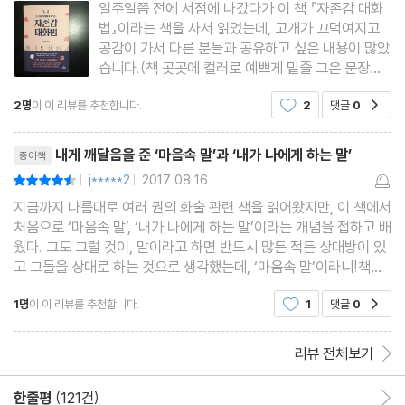
일주일쯤 전에 서점에 나갔다가 이 책 『자존감 대화
인 ‘자가 면역 질환’에 대처하는 방법
법』이라는 책을 사서 읽었는데, 고개가 끄덕여지고
Counseling 22. 아첨은 자신을 향하지만 칭찬은 상대방을 향한다
공감이 가서 다른 분들과 공유하고 싶은 내용이 많았
습니다.(책 곳곳에 컬러로 예쁘게 밑줄 그은 문장이
- 칭찬의 역할과 기술
꽤 많았는데, 묘하게도 그 문장들 대부분이 저 역시
Counseling 23. 칭찬하되, 꼭 필요한 점을 선택해서 구체적으로 칭
2명
이 이 리뷰를 추천합니다.
2
댓글
0
공감
밑줄 긋고 싶은 문장들이었습니다.^^)감상평을 주저
찬하라 - 칭찬의 힘과 칭찬의 부작용 구별하기
리주저리 적는 것보다 그 내용들을 인용하는 게 더
리뷰제목
좋겠다 싶어 아래에
Counseling 24. 나쁜 소식은 좋은 소식보다 7배 더 빨리, 11배 더
내게 깨달음을 준 ‘마음속 말’과 ‘내가 나에게 하는 말’
종이책
멀리 퍼져나간다 - 세상에서 가장 빠르고 위험한 말, 소문
j*****2
2017.08.16
평점9점
|
|
Counseling 25. 윗말[言]이 맑아야 아랫말[言]도 맑다 - 긍정적
지금까지 나름대로 여러 권의 화술 관련 책을 읽어왔지만, 이 책에서
처음으로 ‘마음속 말’, ‘내가 나에게 하는 말’이라는 개념을 접하고 배
강화 배우기
웠다. 그도 그럴 것이, 말이라고 하면 반드시 많든 적든 상대방이 있
Counseling 26. 더 큰 보상을 위해 지금 하고 싶은 말을 참기 - 강
고 그들을 상대로 하는 것으로 생각했는데, ‘마음속 말’이라니!책을
읽어보고, ‘마음속 말’의 개념이 무엇인지, 그리고 그것이 우리가 통
화 이론에 대하여
1명
이 이 리뷰를 추천합니다.
1
댓글
0
공감
상 말이라고 생각하는, ‘입 밖
Counseling 27. 자기감정 들여다보기, 읽기, 그대로 말하기
Counseling 28. ‘내가 정말 바라는 게 뭐지?’라고 자신에게 질문하
리뷰 전체보기
라
한줄평
(121건)
한줄평 이동