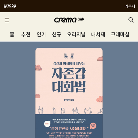
라운지
홈
추천
인기
신규
오리지널
내서재
크레마샵