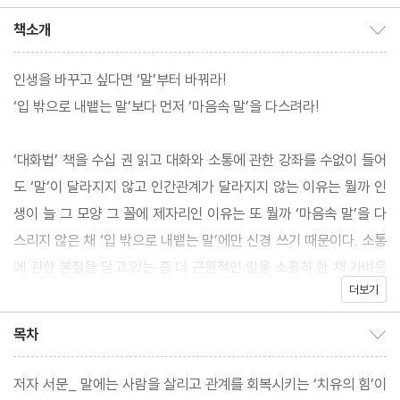
책소개
책소개 보이기/감추기
인생을 바꾸고 싶다면 ‘말’부터 바꿔라!
‘입 밖으로 내뱉는 말’보다 먼저 ‘마음속 말’을 다스려라!
‘대화법’ 책을 수십 권 읽고 대화와 소통에 관한 강좌를 수없이 들어
도 ‘말’이 달라지지 않고 인간관계가 달라지지 않는 이유는 뭘까 인
생이 늘 그 모양 그 꼴에 제자리인 이유는 또 뭘까 ‘마음속 말’을 다
스리지 않은 채 ‘입 밖으로 내뱉는 말’에만 신경 쓰기 때문이다. 소통
에 관한 본질을 담고 있는 좀 더 근원적인 일을 소홀히 한 채 가벼운
더보기
대화 기술과 노하우를 익히는 일에만 몰두하기 때문이다.
목차
목차 보이기/감추기
말에 관한 몇 가지 잔기술과 노하우만으로 ‘말’이 달라지지 않는다.
대화가 달라지지 않고 제대로 된 소통이 이루어지지 않는다. 행동과
저자 서문_ 말에는 사람을 살리고 관계를 회복시키는 ‘치유의 힘’이