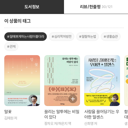
도서정보
리뷰/한줄평
30/121
이 상품의 태그
#말예쁘게하는사람이좋더라
#심리학처방전
#말잘하는법
#생활습관
#관계
말꽃
끌리는 말투에는 비밀
사람을 끌어당기는 우
함
이 있다
아한 말센스
대
김재원 저
장차오 저/하은지 역
신희영 저
샘