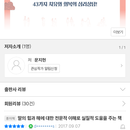
았다. 이 책 『정신과 의사에게 배우는 자존감 대화법』은 그러한 고민
착하라
과 노력, 풍부한 경험의 값진 결과물이다.
Counseling 8. 혀를 다스리는 일보다 마음을 다스리는 일이 먼저
다
말의 문제, 혹은 마음의 문제로 고민스러워하고 힘들어하는 독자라
Counseling 9. 당신의 입에서 사라지게 해야 할 3가지 말
더보기
면 따뜻하고 유능한 정신과 의사를 만나 상담하듯 이 책을 정독하기
를 권한다. 독자가 이 책을 다 읽었을 때 문제가 단번에 해결되지는
저자소개
(1명)
Chapter 2_ 내가 나에게 하는 말
1
/
1
않을지라도 문제 해결의 작은 실마리와 행복의 열쇠 한두 개쯤은 발
저 :
문지현
견하게 될 것이다.
Counseling 10. 건강한 혼잣말과 위험한 혼잣말
이동
관심작가 알림신청
Counseling 11. 자신에게 건네야 할 말, ‘힘들어해도 괜찮아!’
Counseling 12. 말 한마디로 진정 원하는 것을 얻고자 한다면?
출판사 리뷰
출판사 리뷰 보이기/감추기
Counseling 13. “화내지 마세요”라고 말하는 대신 “당신은 웃는
모습이 훨씬 아름다워요!”라고 말하라
회원리뷰
(30건)
회원리뷰 이동
Counseling 14. 습관을 바꾸면 말이 달라지고 말을 바꾸면 인생이
리뷰제목
달라진다
말의 힘과 해에 대한 전문적 이해로 실질적 도움을 주는 책
종이책
Counseling 15. “나는…”으로 시작되는 ‘나 메시지’로 말하라 - 자
YES마니아 : 로얄
d********s
2017.09.07
평점10점
|
|