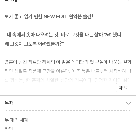
보기 좋고 읽기 편한 NEW EDIT 완역본 출간!
"내 속에서 솟아 나오려는 것, 바로 그것을 나는 살아보려 했다.
왜 그것이 그토록 어려웠을까?"
영혼이 담긴 헤르만 헤세의 이 말은 데미안의 첫 구절에 나오는 철학
적인 성찰로 작품에 근간을 이룬다. 이 작품은 나로부터 시작하여 나
를 향하는, 한 존재의 치열한 성장의 기록이다. 진정한 자아의 삶에
더보기
대한 추구의 과정이 성찰적으로 또 상징적으로 그려져 있다. 이를 통
하여 헤세는 "한 사람 한 사람의 삶은 자기 자신에게로 이르는 길"이
목차
목차 보이기/감추기
며 누구나 나름으로 목표를 향하여 노력하는 소중한 존재임을 상기
시킨다.
두 개의 세계
카인
BTS의 앨범 “Wings" 발매에 영향을 주고 10대와 20대가 가장 많