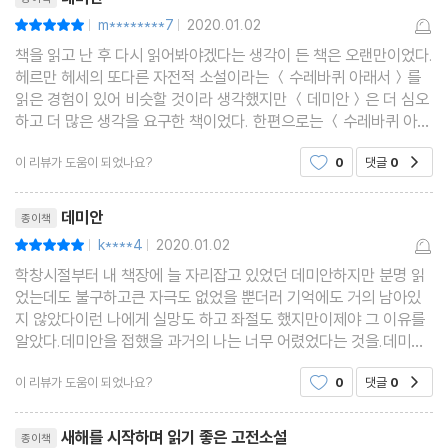
m********7
2020.01.02
평점10점
|
|
책을 읽고 난 후 다시 읽어봐야겠다는 생각이 든 책은 오랜만이었다.
헤르만 헤세의 또다른 자전적 소설이라는 ＜수레바퀴 아래서＞를
읽은 경험이 있어 비슷할 것이라 생각했지만 ＜데미안＞은 더 심오
하고 더 많은 생각을 요구한 책이었다. 한편으로는 ＜수레바퀴 아래
서＞보다 ＜데미안＞은 더 공감적인 소설이었다. 아마 가장 쉽게
이 리뷰가 도움이 되었나요?
0
댓글
0
공감
공감할 수 있는 부분은 초반에 거짓말 때문에 프란
리뷰제목
데미안
종이책
k****4
2020.01.02
평점10점
|
|
학창시절부터 내 책장에 늘 자리잡고 있었던 데미안하지만 분명 읽
었는데도 불구하고큰 자극도 없었을 뿐더러 기억에도 거의 남아있
지 않았다이런 나에게 실망도 하고 좌절도 했지만이제야 그 이유를
알았다.데미안을 접했을 과거의 나는 너무 어렸었다는 것을.데미안
은 대표적인 성장소설이다.인간이 성장하면서 내면적으로 겪는 갈
이 리뷰가 도움이 되었나요?
0
댓글
0
공감
등을 경험하고그 또한 인간인 나로 성장하는 과정임을
리뷰제목
새해를 시작하며 읽기 좋은 고전소설
종이책