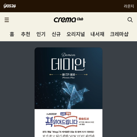
라운지
홈
추천
인기
신규
오리지널
내서재
크레마샵