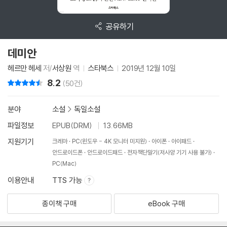
공유하기
데미안
헤르만 헤세
저/
서상원
역
스타북스
2019년 12월 10일
8.2
리뷰 총점
(50건)
분야
소설
>
독일소설
파일정보
EPUB(DRM)
13.66MB
지원기기
크레마
PC(윈도우 - 4K 모니터 미지원)
아이폰
아이패드
안드로이드폰
안드로이드패드
전자책단말기(저사양 기기 사용 불가)
PC(Mac)
이용안내
TTS 가능
종이책 구매
eBook 구매