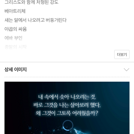
그리스도와 함께 처형된 강도
이 읽는 책으로 뽑히는 『데미안』은 현실에 대결하는 영혼의 발전을
베아트리체
담은 헤르만 헤세의 걸작으로 독일 문학의 거장이자 노벨문학상 수
새는 알에서 나오려고 버둥거린다
상작가의 자전적 소설이다. 1차 세계대전 직후인 1919년 에밀 싱클
야곱의 싸움
레어라는 가명으로 발표했던 작품으로, 열 살 소년이 스무 살 청년이
에바 부인
되기까지 고독하고 힘든 성장의 과정을 그리고 있다. 불안과 좌절에
종말의 시작
사로잡힌 청춘의 내면을 다룬 이 작품은 지금까지 수많은 청년세대
더보기
의 마음에 깊은 울림을 전하고 있다.
옮긴이 후기
상세 이미지
상세 이미지 보이기/감추기