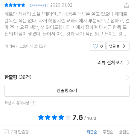
a******s
2020.01.02
평점10점
|
|
헤르만 헤세의 소설 『데미안』의 내용은 대부분 알고 있으나 제대로
완독한 적은 없다. 과거 학창시절 교과서에서 부분적으로 접하고, 얼
마 전 ＜요즘 책방, 책 읽어드립니다＞에서 접하며 다시금 완독 도
전의 마음이 생겼다. 들어서 아는 것과 내가 직접 읽고 느끼는 것이
다르기에 도전하고 싶었다. 헤르만 헤세의 『나르치스와 골드문트』,
이 리뷰가 도움이 되었나요?
0
댓글
0
공감
『싯다르타』는 읽고 소장하는 중이었고
리뷰 전체보기
한줄평
(38건)
한줄평 이동
한줄평 쓰기
작성 시 유의사항
7.6
총 평점 7.6점
/ 10.0
구매 한줄평
최근순
추천순
별점순