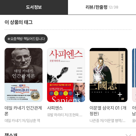
도서정보
리뷰/한줄평
12/38
이 상품의 태그
#요즘책방:책읽어드립니다
데일 카네기 인간관계
사피엔스
이문열 삼국지 01 (개
아
론
정판)
남
유발 하라리 저/조현욱 역/
이태수 감수
데일 카네기 저/임상훈 역
나관중 저/이문열 평역/정
올
문 그림
책소개
책소개 보이기/감추기