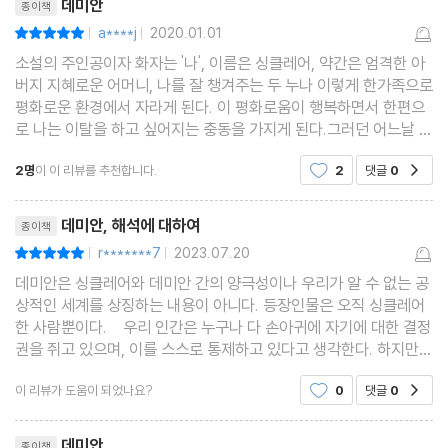
데미안
종이책
a****j
2020.01.01
평점10점
|
|
소설의 주인공이자 화자는 '나', 이름은 싱클레어, 약간은 엄격한 아
버지 지혜로운 어머니, 나를 잘 챙겨주는 두 누나 이렇게 한가족으로
평화로운 환경에서 자라게 된다. 이 평화로움이 행복하면서 한편으
로 나는 이탈을 하고 싶어지는 충동을 가지게 된다.그러던 어느날 크
로머라는 일반학교에 다니는 소년에게 잘보이고, 뭔가 우쭐해지고
2명
이 이 리뷰를 추천합니다.
2
댓글
0
공감
싶어서 자신이 사과를 다른 친구들과 함께 훔
리뷰제목
데미안, 해석에 대하여
종이책
r*******7
2023.07.20
평점10점
|
|
데미안은 싱클레어와 데미안 간의 양극성이나 우리가 알 수 없는 공
상적인 세계를 상징하는 내용이 아니다. 등장인물은 오직 싱클레어
한 사람뿐이다. 우리 인간은 누구나 다 손아귀에 자기에 대한 결정
권을 쥐고 있으며, 이를 스스로 통제하고 있다고 생각한다. 하지만
이는 명백한 착각이다. 지금 이 거리에 두 발을 딛고 일어서 있는 것
이 리뷰가 도움이 되었나요?
0
댓글
0
공감
은 나의 육체일 뿐. 나의 정신은 우리도
리뷰제목
데미안
종이책