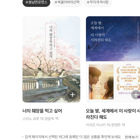
#봄날엔로맨스
#북클러버의선택
#무지개색사랑
너의 췌장을 먹고 싶어
오늘 밤, 세계에서 이 사랑이 
라진다 해도
스미노 요루 저/양윤옥 역
이치조 미사키 저/권영주 역
검색 페이지에서 선택된 태그에 등록된 더 많은 상품을 확인해 보세요.
전체보기