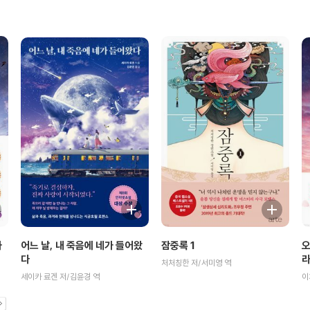
어느 날, 내 죽음에 네가 들어왔
오
사
잠중록 1
다
라
처처칭한 저/서미영 역
세이카 료겐 저/김윤경 역
이