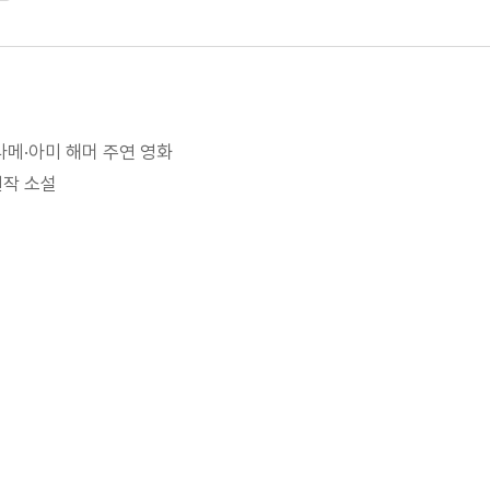
라메·아미 해머 주연 영화
 원작 소설