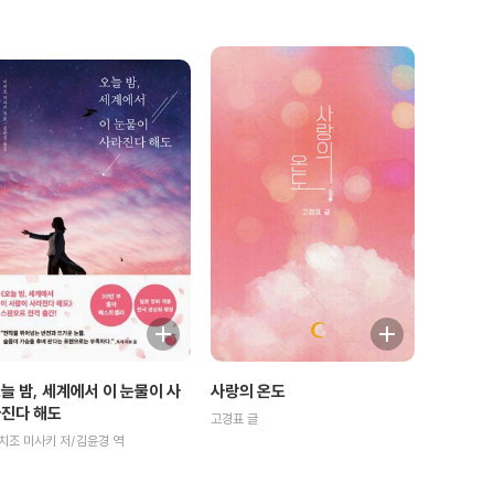
늘 밤, 세계에서 이 눈물이 사
사랑의 온도
진다 해도
고경표 글
치조 미사키 저/김윤경 역