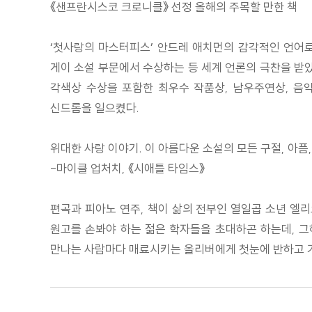
《샌프란시스코 크로니클》 선정 올해의 주목할 만한 책
‘첫사랑의 마스터피스’ 안드레 애치먼의 감각적인 언어로 
게이 소설 부문에서 수상하는 등 세계 언론의 극찬을 받았다.
각색상 수상을 포함한 최우수 작품상, 남우주연상, 음악상
신드롬을 일으켰다.
위대한 사랑 이야기. 이 아름다운 소설의 모든 구절, 아
-마이클 업처치, 《시애틀 타임스》
편곡과 피아노 연주, 책이 삶의 전부인 열일곱 소년 엘리
원고를 손봐야 하는 젊은 학자들을 초대하곤 하는데, 그
만나는 사람마다 매료시키는 올리버에게 첫눈에 반하고 거