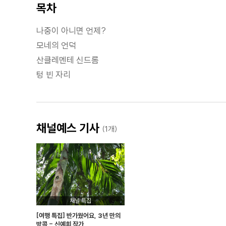
목차
나중이 아니면 언제?
모네의 언덕
산클레멘테 신드롬
텅 빈 자리
채널예스 기사
(1개)
채널 특집
[여행 특집] 반가웠어요, 3년 만의
방콕 - 신예희 작가