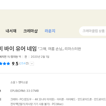
내서재
크레마샵
라운지
크레마클럽 상품
미 바이 유어 네임
『그해, 여름 손님』 리마스터판
애치먼
저/
정지현
역
잔
2020년 2월 1일
9.5
(
254
건)
소설
>
영미소설
보
EPUB(DRM)
33.07MB
기
크레마
PC(윈도우 - 4K 모니터 미지원)
아이폰
아이패드
안드로이드폰
안드로이드
전자책단말기(저사양 기기 사용 불가)
PC(Mac)