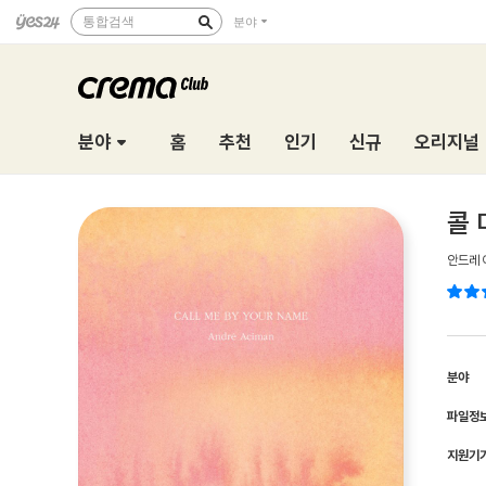
통합검색
분야
분야
홈
추천
인기
신규
오리지널
콜 
안드레 
분야
파일정
지원기