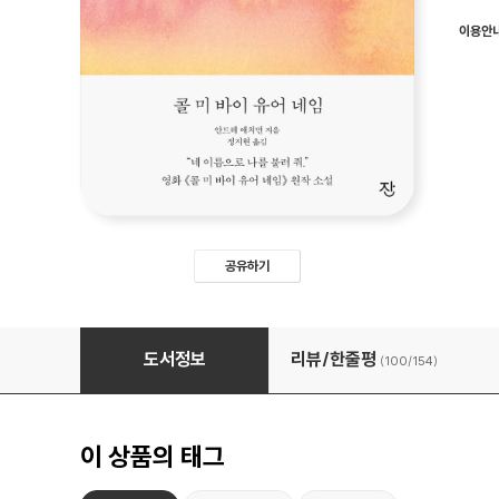
이용안
공유하기
콜 미 바이 유어 네임
도서정보
리뷰/한줄평
(100/
154
)
이 상품의 태그