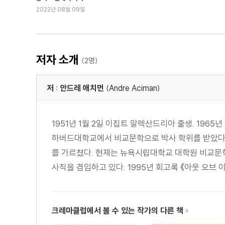
2022년 08월 09일
저자 소개
(2명)
저 : 안드레 애치먼
(Andre Aciman)
1951년 1월 2일 이집트 알렉산드리아 출생. 196
하버드대학교에서 비교문학으로 박사 학위를 받았다
를 가르쳤다. 현재는 뉴욕시립대학교 대학원 비교문
사직을 겸임하고 있다. 1995년 회고록 《아웃 오브 이집트(
크레마클럽에서 볼 수 있는 작가의 다른 책