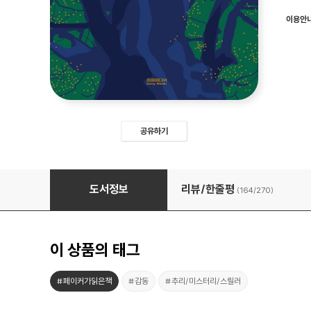
이용안
공유하기
녹나무의 파수꾼
도서정보
리뷰/한줄평
(164/
270
)
이 상품의 태그
#페이커가읽은책
#감동
#추리/미스터리/스릴러