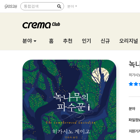
통합검색
분야
분야
홈
추천
인기
신규
오리지널
녹
히가시
분야
파일정
지원기