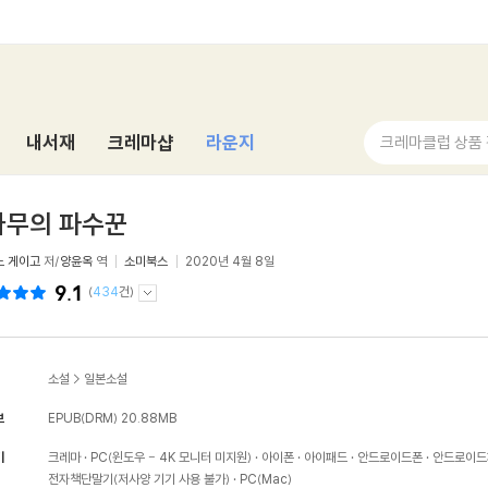
내서재
크레마샵
라운지
크레마클럽 상품
나무의 파수꾼
노 게이고
저/
양윤옥
역
소미북스
2020년 4월 8일
9.1
(
434
건)
소설
>
일본소설
보
EPUB(DRM)
20.88MB
기
크레마
PC(윈도우 - 4K 모니터 미지원)
아이폰
아이패드
안드로이드폰
안드로이드
전자책단말기(저사양 기기 사용 불가)
PC(Mac)