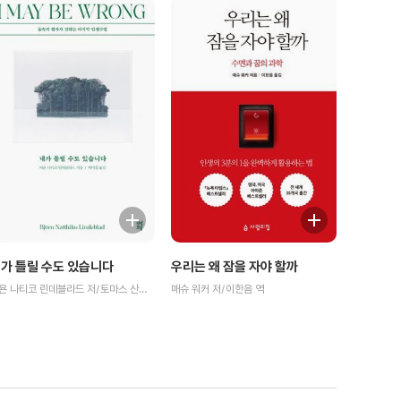
가 틀릴 수도 있습니다
우리는 왜 잠을 자야 할까
비욘 나티코 린데블라드 저/토마스 산체스 그림/박미경 역
매슈 워커 저/이한음 역