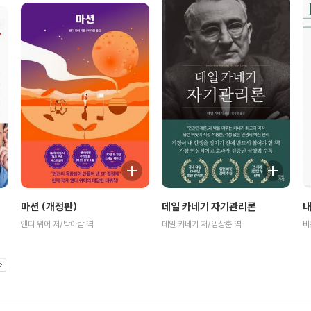
마션 (개정판)
내
데일 카네기 자기관리론
앤디 위어 저/박아람 역
데일 카네기 저/임상훈 역