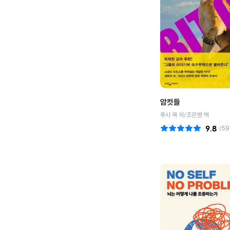
암컷들
루시 쿡 저/조은영 역
9.8
(
59