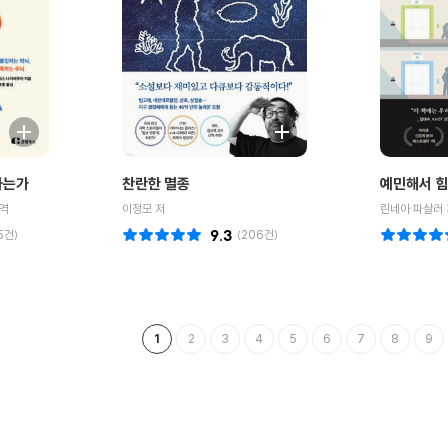
하는가
찬란한 멸종
예민해서 힘
역
이정모 저
린네아 파살러 
5
건)
9.3
(
206
건)
1
2
3
4
5
6
7
8
9