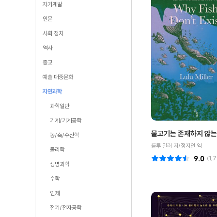
자기계발
인문
사회 정치
역사
종교
예술 대중문화
자연과학
과학일반
기계/기계공학
물고기는 존재하지 않
농/축/수산학
룰루 밀러 저/정지인 역
물리학
9.0
(
1,
생명과학
수학
인체
전기/전자공학