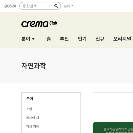
통합검색
분야
분야
홈
추천
인기
신규
오리지널
자연과학
분야
소설
에세이 시
경제 경영