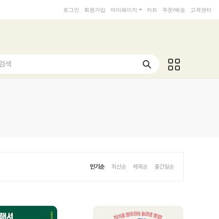
로그인
회원가입
마이페이지
카트
주문/배송
고객센터
 검색
인기순
최신순
제목순
출간일순