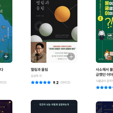
는다
떨림과 울림
사소해서 물
금했던 이
김상욱 저
사물궁이 잡학
710
건)
9.2
(
395
건)