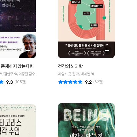
 존재하지 않는다면
건강의 뇌과학
저/김현주 역/이중원 감수
제임스 굿 윈 저/박세연 역
9.3
(
105
건)
9.2
(
62
건)