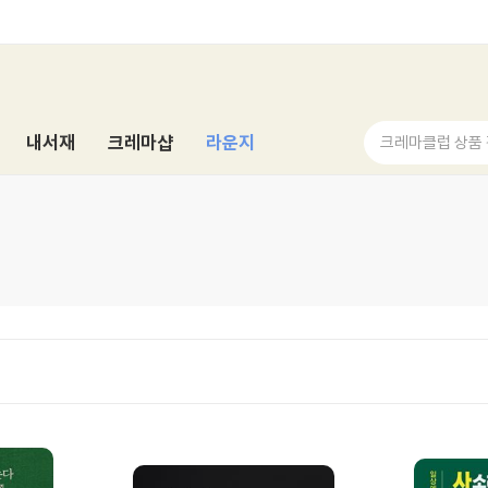
내서재
크레마샵
라운지
크레마클럽 상품