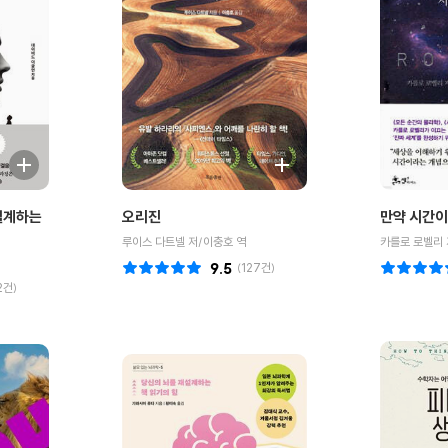
설계하는
오리진
만약 시간이
루이스 다트넬 저/이충호 역
카를로 로벨리 
9.5
(
127
건)
2
건)