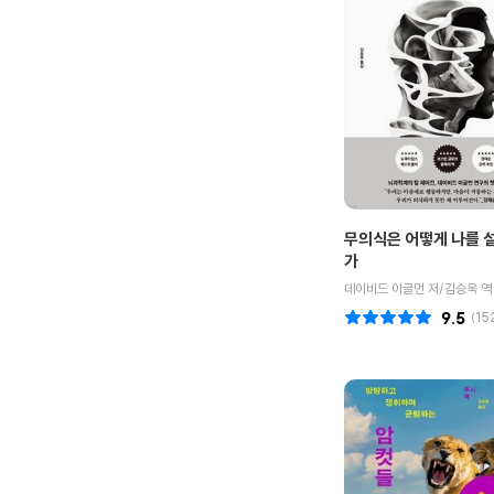
무의식은 어떻게 나를 
가
데이비드 이글먼 저/김승욱 역
9.5
(
15