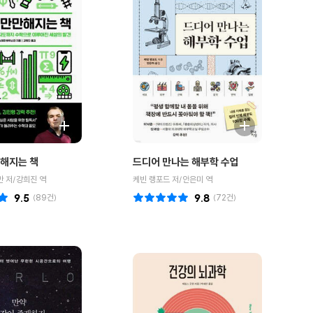
해지는 책
드디어 만나는 해부학 수업
 저/강희진 역
케빈 랭포드 저/안은미 역
9.5
(
89
건)
9.8
(
72
건)