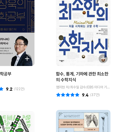
과학공부
함수, 통계, 기하에 관한 최소한
의 수학지식
염지현 저/최수일 감수/EBS 미디어 기획/EBSMath 제작팀 원작
9.2
(
122
건)
9.4
(
37
건)