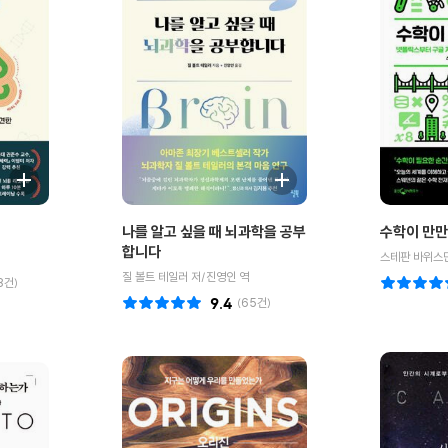
나를 알고 싶을 때 뇌과학을 공부
수학이 만만
합니다
스테판 바위스만
질 볼트 테일러 저/진영인 역
8
건)
9.4
(
65
건)