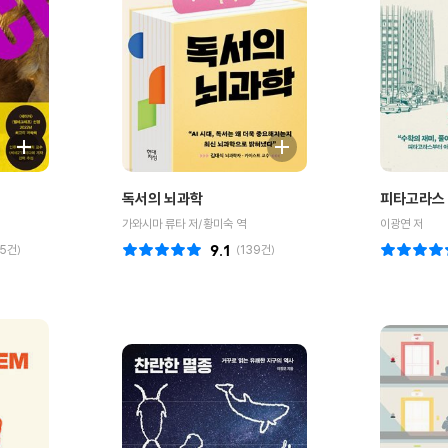
독서의 뇌과학
피타고라스 
가와시마 류타 저/황미숙 역
이광연 저
5
건)
9.1
(
139
건)