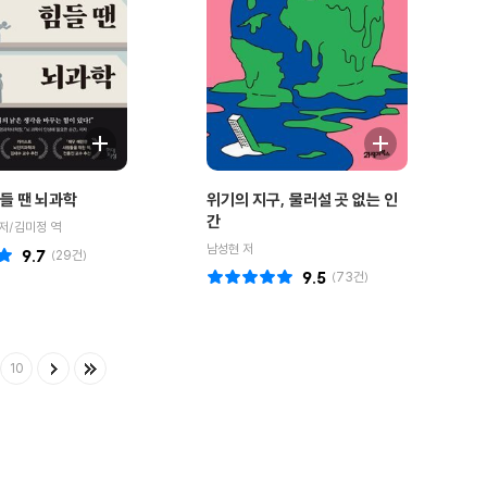
들 땐 뇌과학
위기의 지구, 물러설 곳 없는 인
간
저/김미정 역
남성현 저
9.7
(
29
건)
9.5
(
73
건)
10