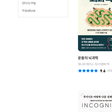
판타지/무협
무료eBook
운동의 뇌과학
제니퍼 헤이스 저/이영래 역
9.6
(
10