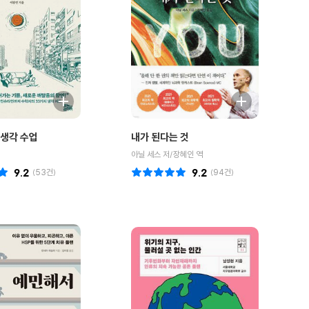
생각 수업
내가 된다는 것
아닐 세스 저/장혜인 역
9.2
(
53
건)
9.2
(
94
건)