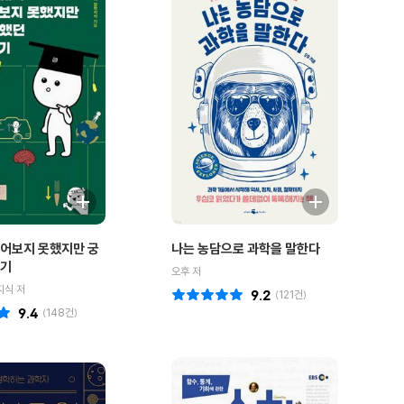
어보지 못했지만 궁
나는 농담으로 과학을 말한다
야기
오후 저
지식 저
9.2
(
121
건)
9.4
(
148
건)