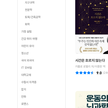
지구과학
천문학
토목/건축공학
화학
가정 살림
건강 취미 여행
어린이 유아
청소년
시간은 흐르지 않는다
국어 외국어
카를로 로벨리 저/이중원 역
IT 모바일
9.0
(
24
대학교재
수험서 자격증
잡지
만화
로맨스