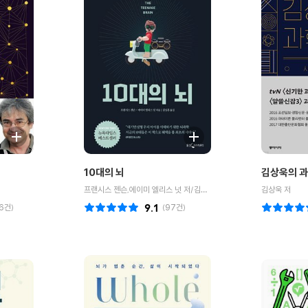
10대의 뇌
김상욱의 
프랜시스 젠슨,에이미 엘리스 넛 저/김성훈 역
김상욱 저
6
건)
9.1
(
97
건)