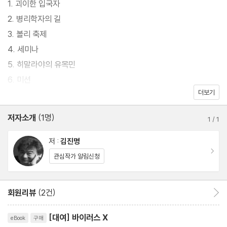
1. 괴이한 입국자
이 소설은 재미교포 로비스트인 이정한과 한국인 병리학자 조연수
2. 병리학자의 길
의 운명적인 만남과 두 사람의 활약으로 인류에 치명적일 수 있는 미
3. 볼리 축제
지의 바이러스 X를 발견하고, 시스템 반도체 기술을 통해 바이러스
4. 세미나
를 체외에서 검출해내는 방법을 전 인류에 보급하는 과정을 그리고
5. 히말라야의 유목민
있다.
6. 미션
더보기
7. 마이산 농장
작가 김진명은 ‘작가의 말’을 통해 “바이러스는 네 종류의 염기가 한
8. IT와의 만남
저자소개
(1명)
줄로 이어진 약 3만 바이트의 데이터일 뿐.”이라며 “이러한 인식의
1
/
1
9. PRRA의 진실
전환만 이루면 바이러스와의 전쟁을 손쉽게 이긴다는 강한 확신을
10. 알 수 없는 병
저 :
김진명
갖고 이 글을 썼다.”라고 말했다. 또한 “나는 이 책을 통해 인류의 나
이동
11. 산업스파이
관심작가 알림신청
아갈 길에 대한 인식을 독자들과 같이하고 싶다. 치명적 바이러스들
12. 해후
이 불결한 환경에 노출된 지역에서 집중적으로 생겨나고 있다. 코비
13. 글라스 협정
회원리뷰
(2건)
회원리뷰 이동
드19를 통해 우리는 바이러스가 지구 어느 곳에서 생기든 순식간에
14. 양의 죽음
리뷰제목
전 세계로 전파되는 걸 여실히 보았다. 그러므로 열악한 지역의 환경
15. 공안서장
[대여] 바이러스 X
eBook
구매
을 외면한 채 우리 자신의 안전만 도모하는 이기적 행태로는 위험을