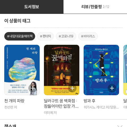
도서정보
리뷰/한줄평
2/12
이 상품의 태그
#내맘대로올해의책
#팬데믹
#코로나19
#바이러스
천 개의 파랑
달러구트 꿈 백화점 :
방과 후
달
잠들어야만 입장 가능
천선란 저
히가시노 게이고 저/양윤옥
이
합니다
역
이미예 저
책소개
책소개 보이기/감추기