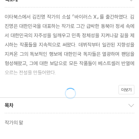
이타북스에서 김진명 작가의 소설 『바이러스 X』를 출간하였다. 김
진명은 대한민국을 대표하는 작가로 그간 급박한 동북아 정세 속에
서 대한민국의 자주성을 일깨우고 민족 정체성을 지켜나갈 길을 제
시하는 작품들을 지속적으로 써왔다. 데뷔작부터 일관된 지향성을
지켜온 그의 독보적인 행보에 대한민국 독자들은 열광하며 팬덤을
형성해왔고, 그에 대한 보답으로 모든 작품들이 베스트셀러 반열에
오르는 전설을 만들어왔다.
더보기
이번에 이타북스에서 발간한 소설 『바이러스 X』는 그러한 그의 장
점이 오롯이 드러난 역작이다. 타의 추종을 불허하는 현실 감각과 자
목차
목차 보이기/감추기
연과학과 인문사회학을 넘나드는 광대하고 해박한 지식, 속도감 넘
치는 문장으로 미증유의 팬데믹 사태에 봉착한 지구촌의 현실을 보
작가의 말
여준다. 또한 바이러스에 의한 인류 멸종이라는 참혹하고 잔인한 미
래를 예견하며 그 속에서 인류의 나아갈 길을 제시하는 문제작이다.