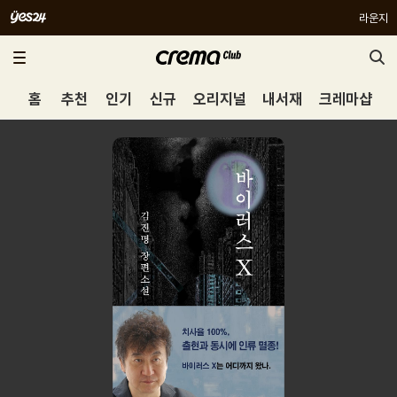
라운지
홈
추천
인기
신규
오리지널
내서재
크레마샵