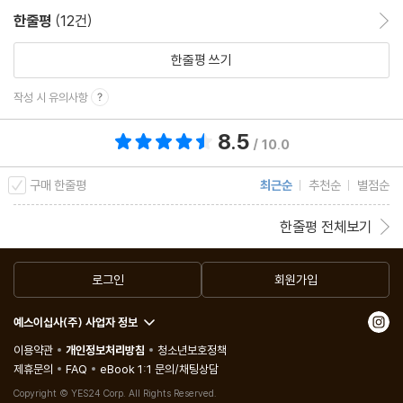
한줄평
(12건)
한줄평 이동
한줄평 쓰기
작성 시 유의사항
8.5
총 평점 8.5점
/ 10.0
구매 한줄평
최근순
추천순
별점순
한줄평 전체보기
로그인
회원가입
예스이십사(주) 사업자 정보
이용약관
개인정보처리방침
청소년보호정책
제휴문의
FAQ
eBook 1:1 문의/채팅상담
Copyright © YES24 Corp. All Rights Reserved.