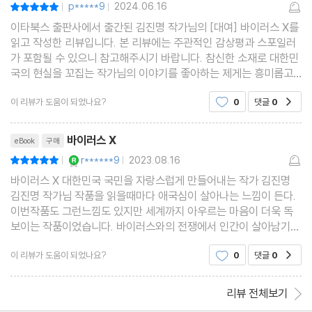
16. 솔크연구소
p*****9
2024.06.16
평점10점
|
|
피할 수 없을 뿐 아니라 인류문명의 붕괴와 인간성의 상실을 초래할
17. 이기적 유전자
이타북스 출판사에서 출간된 김진명 작가님의 [대여] 바이러스 X를
뿐이다. 팬데믹은 약자와의 동행만이 인류가 나아갈 길임을 가리키
읽고 작성한 리뷰입니다. 본 리뷰에는 주관적인 감상평과 스포일러
18. 우연과 필연
가 포함될 수 있으니 참고해주시기 바랍니다. 참신한 소재로 대한민
는 마지막 이정표인 것이다.”라고 말했다.
19. 최후의 시계
국의 현실을 꼬집는 작가님의 이야기를 좋아하는 제게는 흥미롭고
재미있는 작품이었습니다.
20. X의 출현
이 리뷰가 도움이 되었나요?
0
댓글
0
공감
21. 세기의 재판
리뷰제목
22. 중난하이
바이러스 X
eBook
구매
23. 달콤한 미끼
YES마니아 : 로얄
r******9
2023.08.16
평점10점
|
|
24. 믿을 수 없는 빛줄기
바이러스 X 대한민국 국민을 자랑스럽게 만들어내는 작가 김진명
25. 인문학도의 기술
김진명 작가님 작품을 읽을때마다 애국심이 살아나는 느낌이 든다.
이번작품도 그런느낌도 있지만 세계까지 아우르는 마음이 더욱 독
26. 치자꽃 두 송이
보이는 작품이었습니다. 바이러스와의 전쟁에서 인간이 살아남기
위해서 어떻게 하면 성공할 것인가를 들여다 보고 있다. 바이러스를
이 리뷰가 도움이 되었나요?
0
댓글
0
공감
완전히 없애는 방법은 없다 그러면 생각을 바꿔서 바
리뷰 전체보기