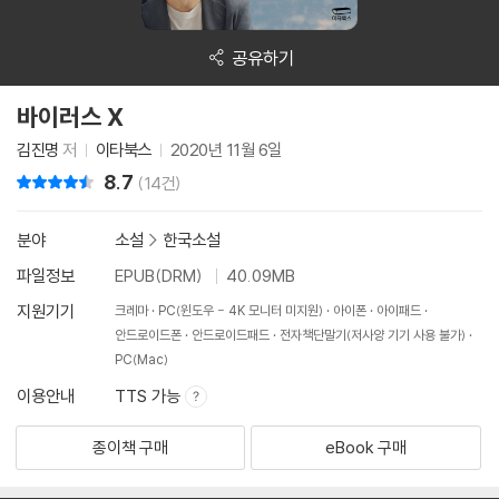
공유하기
바이러스 X
김진명
저
이타북스
2020년 11월 6일
8.7
리뷰 총점
(14건)
분야
소설
>
한국소설
파일정보
EPUB(DRM)
40.09MB
지원기기
크레마
PC(윈도우 - 4K 모니터 미지원)
아이폰
아이패드
안드로이드폰
안드로이드패드
전자책단말기(저사양 기기 사용 불가)
PC(Mac)
이용안내
TTS 가능
종이책 구매
eBook 구매