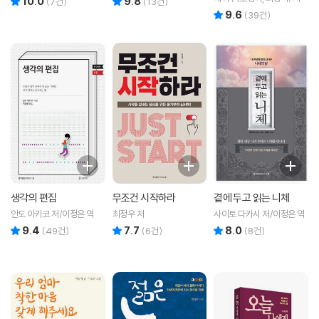
10.0
9.8
(
7
건)
(
13
건)
9.6
리뷰 총점
(
39
건)
생각의 편집
무조건 시작하라
곁에 두고 읽는 니체
안도 아키코 저/이정은 역
최정우 저
사이토 다카시 저/이정은 역
9.4
7.7
8.0
리뷰 총점
리뷰 총점
리뷰 총점
(
49
건)
(
6
건)
(
8
건)