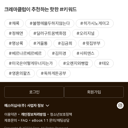
크레마클럽이 추천하는 핫한 #키워드
#채록
#불행에몰두하지않는다
#히가시노게이고
#정해연
#달러구트꿈백화점
#오리지널
#명상록
#겨울통
#김금희
#윗집부부
#베르나르베르베르
#김미경
#사피엔스
#미국은어떻게무너지는가
#오렌지와빵칼
#테오
#영혼의왈츠
#독하게돈공부
로그인
회원가입
예스이십사(주) 사업자 정보
이용약관
개인정보처리방침
청소년보호정책
제휴문의
FAQ
eBook 1:1 문의/채팅상담