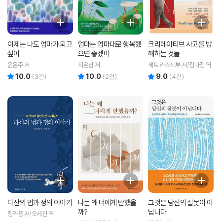
이제는 나도 엄마가 되고
엄마는 엄마대로 행복했
크리에이티브 사고를 방
싶어
으면 좋겠어
해하는 것들
윤은주 저
지은심 저
세토 카즈노부 저/김나정 역
10.0
10.0
9.0
리뷰 총점
리뷰 총점
리뷰 총점
(
3
건)
(
2
건)
(
4
건)
다산의 법과 정의 이야기
나는 왜 너에게 반했을
그것은 당신의 잘못이 아
까?
닙니다
정약용 저/오세진 역