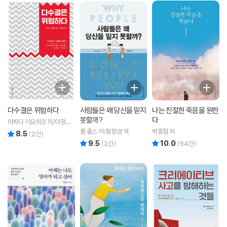
다수결은 위험하다
사람들은 왜 당신을 믿지
나는 친절한 죽음을 원한
못할까?
다
이케다 기요히코 저/이정은
역
롭 졸스 저/황정경 역
박중철 저
8.5
리뷰 총점
(
2
건)
9.5
10.0
리뷰 총점
리뷰 총점
(
2
건)
(
54
건)