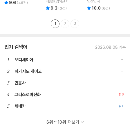
최승원,임혜진 저
임찬영 저
9.6
리뷰 총점
(
46
건)
9.3
10.0
리뷰 총점
리뷰 총점
(
3
건)
(
6
건)
1
2
3
인기 검색어
2026.08.08 기준
1
오디세이아
2
히가시노 게이고
3
민음사
4
그리스로마신화
6
5
세네카
1
6위 ~ 10위
더보기