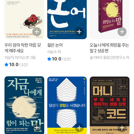
우리 엄마 착한 마음 갖
젊은 논어
오늘 나에게 희망을 주는
게 해주세요
말 2 성공편
이삼수 저
이상직 저/이소연 그림
슬기바다 동양고전연구소 저
10.0
리뷰 총점
(
2
건)
10.0
리뷰 총점
(
3
건)