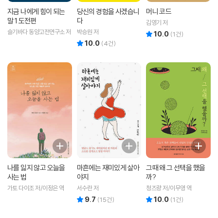
지금 나에게 힘이 되는
당신의 경험을 사겠습니
머니 코드
말 1 도전편
다
김영기 저
슬기바다 동양고전연구소 저
박승원 저
10.0
리뷰 총점
(
1
건)
10.0
리뷰 총점
(
4
건)
나를 잃지 않고 오늘을
마흔에는 재미있게 살아
그때 왜 그 선택을 했을
사는 법
야지
까?
가토 다이조 저/이정은 역
서수란 저
청즈량 저/이무영 역
9.7
10.0
리뷰 총점
리뷰 총점
(
15
건)
(
1
건)