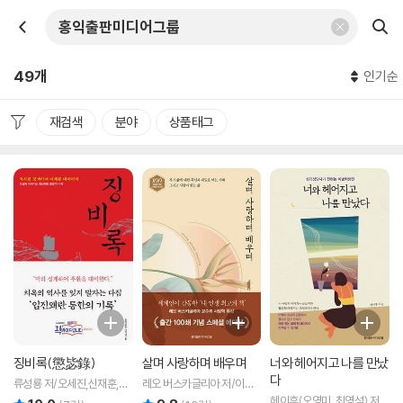
49개
인기순
재검색
분야
상품태그
징비록(懲毖錄)
살며 사랑하며 배우며
너와 헤어지고 나를 만났
다
류성룡 저/오세진,신재훈,박
레오 버스카글리아 저/이은
희정 역
선 역
헤이후(오영미, 최영석) 저
리뷰 총점
리뷰 총점