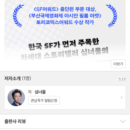
야기로 바뀌어 있다. 어쩌면 이건 당신의 이야기일지도 모른다.
더보기
저자소개
(1명)
1
/
1
저 :
심너울
이동
관심작가 알림신청
출판사 리뷰
출판사 리뷰 보이기/감추기