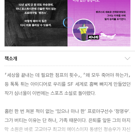
책소개
책소개 보이기/감추기
『세상을 끝내는 데 필요한 점프의 횟수』, 『왜 모두 죽어야 하는가』
등 톡톡 튀는 아이디어로 우리를 SF 세계로 흠뻑 빠지게 만들었던
작가 심너울이 이번에는 스포츠 소설로 돌아왔다.
홈런 한 번 쳐본 적이 없는 ‘있으나 마나 한’ 프로야구선수 ‘정영우’.
그가 버티는 이유는 단 하나, 가족 때문이다. 은퇴를 앞둔 그의 마지
막 소원은 바로 고교야구 최고의 에이스이자 동생인 정승우가 자신