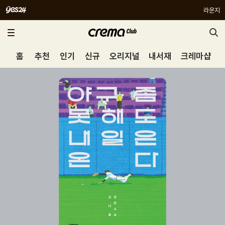
라운지
홈
추천
인기
신규
오리지널
내서재
크레마샵