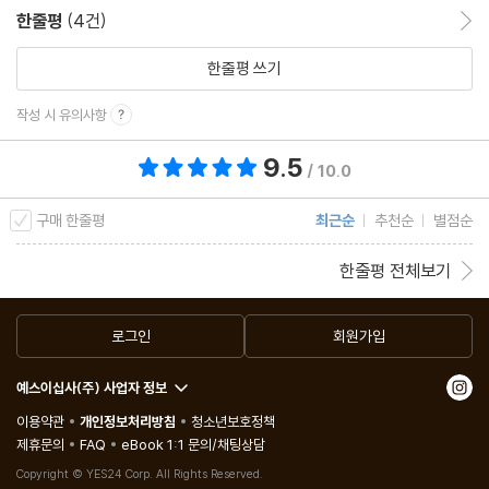
한줄평
(4건)
한줄평 이동
한줄평 쓰기
작성 시 유의사항
9.5
총 평점 9.5점
/ 10.0
구매 한줄평
최근순
추천순
별점순
한줄평 전체보기
로그인
회원가입
예스이십사(주) 사업자 정보
이용약관
개인정보처리방침
청소년보호정책
제휴문의
FAQ
eBook 1:1 문의/채팅상담
Copyright © YES24 Corp. All Rights Reserved.