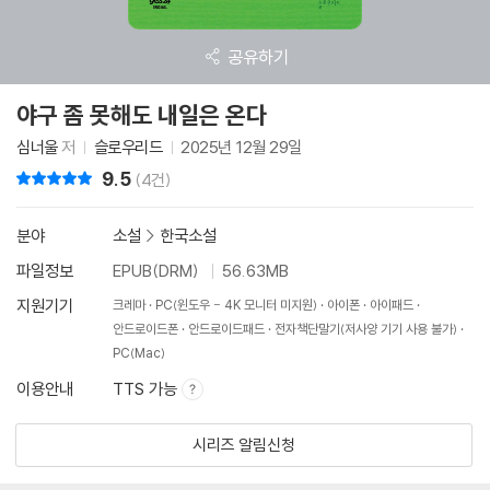
공유하기
야구 좀 못해도 내일은 온다
심너울
저
슬로우리드
2025년 12월 29일
9.5
리뷰 총점
(4건)
분야
소설
>
한국소설
파일정보
EPUB(DRM)
56.63MB
지원기기
크레마
PC(윈도우 - 4K 모니터 미지원)
아이폰
아이패드
안드로이드폰
안드로이드패드
전자책단말기(저사양 기기 사용 불가)
PC(Mac)
이용안내
TTS 가능
시리즈 알림신청