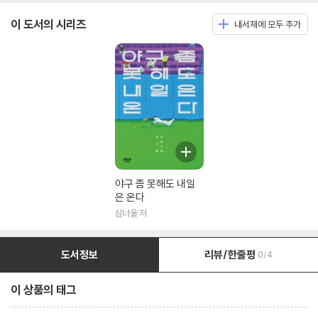
이 도서의 시리즈
내서재에 모두 추가
야구 좀 못해도 내일
은 온다
심너울 저
도서정보
리뷰/한줄평
0/4
이 상품의 태그