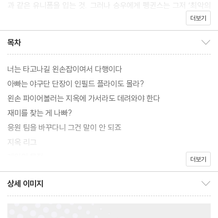
과 같은 유니폼을 입는 것. 그러나 승우에게 펭귄스는 그저 ‘최악의
더보기
팀’일 뿐이며, 자신의 미래를 걸기에 펭귄스 입단은 위험한 선택이
다. 그렇게 형과 동생의 갈등은 점점 커지는데….
목차
목차 보이기/감추기
그리고 그런 둘을 지켜보는 사람들이 있다. 메이저리그에서 성공하
너는 타고나길 왼손잡이여서 다행이다
고도 과감하게 한국으로 돌아온 전략운영팀장 서나리, 팬으로 시작
아빠는 야구단 단장이 인필드 플라이도 몰라?
해 구단 인턴이 된 하유미, 팀을 다시 일으켜 세우고자 고군분투하는
왼손 파이어볼러는 지옥에 가서라도 데려와야 한다
하현승. 그리고 완고한 유진성 노감독과 극성 팬클럽 허들러스 회장
재미를 찾는 게 나빠?
곽동근까지. 목표는 제각각이지만, 그들을 하나로 묶는 건 야구를 향
응원 팀을 바꾸다니 그건 말이 안 되죠
한 뜨거운 진심이다.
지옥 리그
게임의 목적
더보기
공 하나로 하는 스포츠가 뭐라고 우리의 마음을 이토록 흔드는 것일
까. 사실 이 소설은 단순한 ‘야구 이야기’가 아닐지도 모른다. 그 안
상세 이미지
상세 이미지 보이기/감추기
에 담긴 질투와 사랑, 열망과 절망 그리고 다시 일어서는 용기까지.
읽다 보면 어느 순간 『야구 좀 못해도 내일은 온다』는 우리 삶의 이