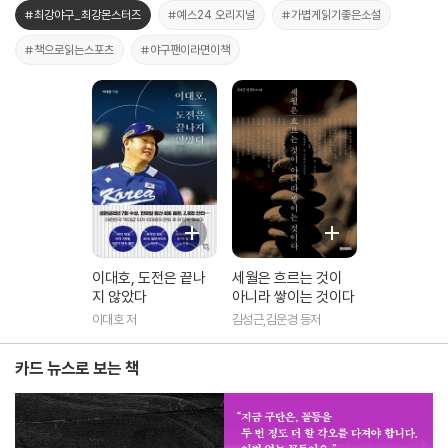
#최강야구_최강몬스터즈
#예스24 오리지널
#가볍게읽기좋은소설
#책으로읽는스포츠
#야구팬이라면이책
이대호, 도전은 끝나
세월은 흐르는 것이
지 않았다
아니라 쌓이는 것이다
이대호 저
김성근,김운경 등저
카드 뉴스로 보는 책