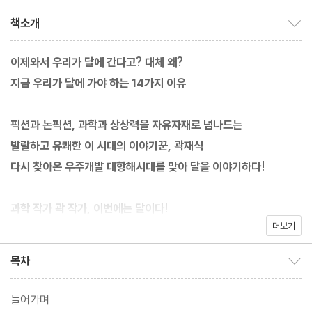
규,신재성,이종원,이주희,
정서영 공저
책소개
책소개 보이기/감추기
이제와서 우리가 달에 간다고? 대체 왜?
지금 우리가 달에 가야 하는 14가지 이유
픽션과 논픽션, 과학과 상상력을 자유자재로 넘나드는
발랄하고 유쾌한 이 시대의 이야기꾼, 곽재식
다시 찾아온 우주개발 대항해시대를 맞아 달을 이야기하다!
과학 작가 곽 작가, 이번에는 달이다!
더보기
한국 최초의 달 탐사선 다누리와 발맞춰 출발하는 달나라 여행 가이
드
목차
목차 보이기/감추기
“왜 그 많은 돈을 들여 우리가
들어가며