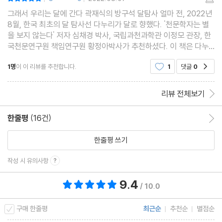
|
|
그래서 우리는 달에 간다 곽재식의 방구석 달탐사 얼마 전, 2022년
8월, 한국 최초의 달 탐사선 다누리가 달로 향했다. '천문학자는 별
을 보지 않는다' 저자 심채경 박사, 국립과천과학관 이정모 관장, 한
국천문연구원 책임연구원 황정아박사가 추천하셨다. 이 책은 다누
리와 관련되어 요즘 읽기에 적합한 책이다. 이 책의 저자는 유명한
1명
이 이 리뷰를 추천합니다.
1
댓글
0
공감
곽재식 박사다. TV에서도 책에서 한번쯤은 들어
리뷰 전체보기
한줄평
(16건)
한줄평 이동
한줄평 쓰기
작성 시 유의사항
9.4
총 평점 9.4점
/ 10.0
구매 한줄평
최근순
추천순
별점순