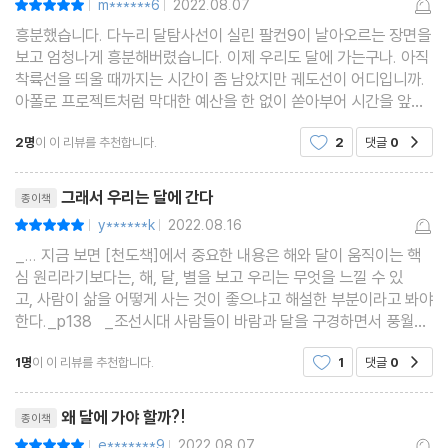
m******6
2022.08.07
|
|
흥분했습니다. 다누리 달탐사선이 실린 팔컨9이 날아오르는 장면을
보고 엄청나게 흥분해버렸습니다. 이제 우리도 달에 가는구나. 아직
착륙선을 띄울 때까지는 시간이 좀 남았지만 궤도선이 어디입니까.
아폴로 프로젝트처럼 막대한 예산을 한 없이 쏟아부어 시간을 앞당
길 수도 없는 요즘 같은 시대에. “그래서 우리는 달에 간다 (곽재식
2명
이 이 리뷰를 추천합니다.
2
댓글
0
공감
著, 동아시아)”는 바로 이 시점에 읽어야
리뷰제목
그래서 우리는 달에 간다
종이책
y******k
2022.08.16
평점10점
|
|
_... 지금 보면 [천도책]에서 중요한 내용은 해와 달이 움직이는 핵
심 원리라기보다는, 해, 달, 별을 보고 우리는 무엇을 느낄 수 있
고, 사람이 삶을 어떻게 사는 것이 좋으냐고 해설한 부분이라고 봐야
한다._p138 _조선시대 사람들이 바람과 달을 구경하면서 풍월을
읊는다고 말했다면, 현대의 한국인들은 반짝이는 야경이나 화려한
1명
이 이 리뷰를 추천합니다.
1
댓글
0
공감
조명을 보면서 “쇼 미 더 머니” 라고 말한다는
리뷰제목
왜 달에 가야 할까?!
종이책
e*******9
2022.08.07
평점10점