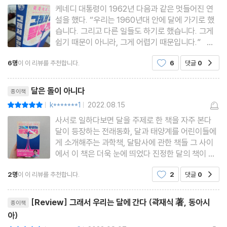
케네디 대통령이 1962년 다음과 같은 멋들어진 연
설을 했다. “우리는 1960년대 안에 달에 가기로 했
습니다. 그리고 다른 일들도 하기로 했습니다. 그게
쉽기 때문이 아니라, 그게 어렵기 때문입니다.” 그
리고 1969년, 케네디가 공언한 대로 1960년대가
6명
이 이 리뷰를 추천합니다.
6
댓글
0
공감
다 가기 전 인류 최초로 닐 암스트롱은 달 표면에 발
을 딛는다(케네디는 앞의 연설 이듬해 암살 당하는
리뷰제목
바람에 자신이 추진
달은 돌이 아니다
종이책
k*******1
2022.08.15
평점10점
|
|
사서로 일하다보면 달을 주제로 한 책을 자주 본다
달이 등장하는 전래동화, 달과 태양계를 어린이들에
게 소개해주는 과학책, 달탐사에 관한 책들 그 사이
에서 이 책은 더욱 눈에 띄었다 진정한 달의 책이 나
왔다 달에 관한 전설, 영화, 단어, 과학, 역사, 달탐사
2명
이 이 리뷰를 추천합니다.
2
댓글
0
공감
등등 이 모든 걸 다 더했다고 주저하지 않고 소개할
수 있는 책 바로 곽재식 작가의 '그래서 우리는 달에
리뷰제목
간다'사서로서 난
[Review] 그래서 우리는 달에 간다 (곽재식 著, 동아시
종이책
아)
평점10점