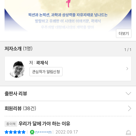
그리고 2022년 8월, 한국 최초의 달 탐사선 다누리가 달로 향한다.
저자는 무엇보다 ‘스스로의 호기심을 해결하기 위해’ 달과 다누리에
참고문헌
대한 다양한 이야기를 그러모았으며, 새로운 이야기와 기존의 경험
을 버무려 한 편의 이야기로 엮어냈다. 『그래서 우리는 달에 간다』는
더보기
저자가 그렇게 얻어낸 해답이자, 독자들에게 제시하는 명쾌한 달 탐
사 가이드다. 민간 기업이 로켓을 수십, 수백 발씩 쏘아 올리고, 인도
저자소개
(1명)
1
/
1
·중국을 위시한 신흥 강국들이 너나 할 것 없이 우주개발에 뛰어드는
저 :
곽재식
우주개발의 신시대, 우리는 왜 어마어마한 돈을 들여가며 달에 가려
이동
관심작가 알림신청
고 할까? 과학자, 지식인인 동시에 SF작가인 저자가 본인의 앎과
호기심, 상상력을 결합해 내놓은 해답이 바로 여기에 있다. 그래서
우리는 달에 간다. 그래서 우리는 달에 가야 한다!
출판사 리뷰
출판사 리뷰 보이기/감추기
회원리뷰
(38건)
회원리뷰 이동
리뷰제목
우리가 달에 가야 하는 이유
종이책
YES마니아 : 로얄
n*****m
2022.09.17
평점10점
|
|