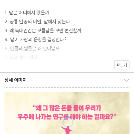
우주에 나가는 연구를 해야 하는 걸까요?”
1. 달은 어디에서 왔을까
이 질문은 이 책을 펼쳐 든 독자들에게 던지는 질문인 동시에, 저자
2. 공룡 멸종의 비밀, 달에서 찾는다
본인이 오랜 기간 품어왔던 의문이기도 하다. 화학자, 교수이자 SF
3. 왜 늑대인간은 보름달을 보면 변신할까
작가로 이름을 알린 저자의 다방면에 걸친 왕성한 활동력은 이미 정
4. 달이 사람의 운명을 결정한다?
평이 나 있다. 이런 놀라운 활동력의 근간에는 항상 새로운 배움을
5. 밀물과 썰물은 왜 일어날까
추구하는 호기심이 있다. 그리고 ‘달’ 또한 그런 호기심의 대상에서
6. 달의 왕국 신라
벗어날 수 없었다. 달은 우주 규모에서 지구에 영향을 미칠 수 있는
더보기
7. 조선이 꾼 달나라 여행의 꿈
물체 중 지구와 가장 가까이 있는 물체이기 때문이다. 그래서 달은
8. 소련, 달의 뒷면을 쏘다
상세 이미지
역사적으로, 또 문화적으로 사람들의 삶과 떼려야 뗄 수 없는 존재였
상세 이미지 보이기/감추기
9. 작은 발걸음, 위대한 도약
고, 인류의 삶 곳곳에 그 발자취를 남겼다. 사람이 달에 발자국을 남
10. 그래서 아폴로가 정말 달에 갔다고?
긴 것은 1969년 7월 20일, 고작해야 50년이 조금 넘은 일이지만,
11. 우주인을 달로 쏘아 올린 지구인들
달이 지구에 발자국을 남긴 역사는 그야말로 유구하다고 할 수 있겠
12. 밤하늘의 달을 따 온 사람들
다.
13. 지구에서 달까지, 달에서 알박기
14. 이제 다누리가 달에 간다