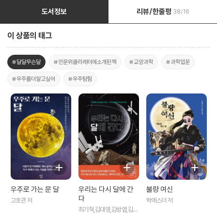
도서정보
리뷰/한줄평
38/16
이 상품의 태그
#달달무슨달
#인문위클리레터에소개된책
#교양과학
#과학입문
#우주를더알고싶어
#우주탐험
우주로 가는 문 달
우리는 다시 달에 간
불량 여신
다
고호관 저
박에스더 저
최기혁,김대영,김방엽,김연