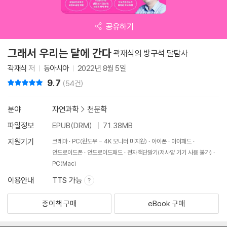
공유하기
그래서 우리는 달에 간다
곽재식의 방구석 달탐사
곽재식
저
동아시아
2022년 8월 5일
9.7
리뷰 총점
(54건)
분야
자연과학
>
천문학
파일정보
EPUB(DRM)
71.38MB
지원기기
크레마
PC(윈도우 - 4K 모니터 미지원)
아이폰
아이패드
안드로이드폰
안드로이드패드
전자책단말기(저사양 기기 사용 불가)
PC(Mac)
이용안내
TTS 가능
종이책 구매
eBook 구매