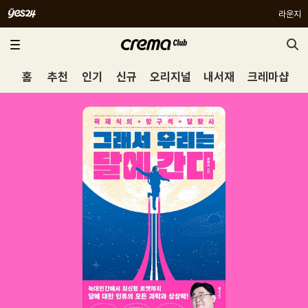
라운지
홈
추천
인기
신규
오리지널
내서재
크레마샵