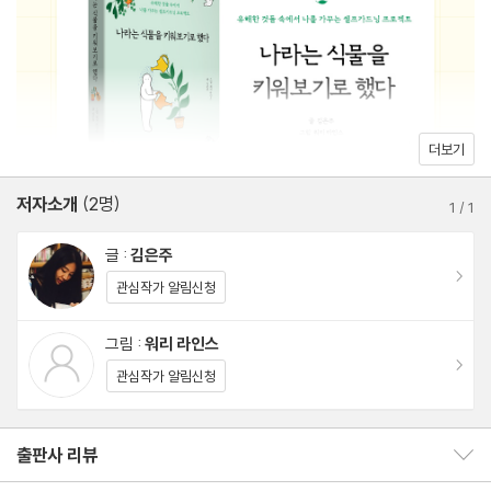
화병 같은 사람
방법을 안내하며, 지친 하루 끝에 샤워를 하듯 심리적 샤워를 제안하
오늘 기분이 어때요?
고, 유명인이 아닌 나 스스로를 인터뷰할 기회를 마련해 주기도 한
가드닝, 셀프가드닝
다.
내 몸을 사랑하지 않고서는 나를 온전히 사랑할 수 없다
인생의 가장 적당한 높이
더보기
이 책을 읽다보면 휑했던 내 마음의 베란다에 녹색의 싱그러운 식물
울기에 가장 안전한 장소
한 그루, 바로 ‘나’라는 식물이 새순을 싹틔우는 걸 발견할 수 있을
저자소개
(2명)
나르시시즘이라는 프리즘
1
/
1
것이다. 유해한 일상 속에 가만히 웅크려 있지 말고 이제부터 하나씩
당신에게 하고픈 인사
글 :
김은주
나와 내 일상을 가꾸는 셀프가드닝을 시작해보자. 나를 사랑하고 나
한 손에는 커피를, 다른 한 손에는 나침반을
이동
관심작가 알림신청
에 대해 더 알아가며, 유일하기에 가장 아름다운 ‘나’라는 식물을 키
워나갈 수 있을 것이다. 셀프가드닝은 작지만 그렇게 시작하는 것이
Step 2. 적당한 물 주기
그림 :
워리 라인스
다. 그리고 이 여정의 끝에서 이렇게 이야기할 수 있을 것이다. “이
이동
인생이 버거울 때는 커다란 결정이 아닌 매일의 작은 실천을
관심작가 알림신청
책을 읽은 후 한 권의 나를 갖게 되었다”고.
좋아하는 것과 집착하는 것
출판사 리뷰
출판사 리뷰 보이기/감추기
틈틈이 시간 플렉스Flex