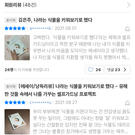
정리하기, 씻기, 달리기
회원리뷰
(48건)
회원리뷰 이동
삶과 여름방학의 공통점_버킷 리스트 말고 재킷 리스트
리뷰제목
김은주, 나라는 식물을 키워보기로 했다
종이책
( ) 씨의 현명한 소비 생활
a********k
2021.08.01
평점10점
|
|
섬세한 시선
고백한다. '식물을 키워보기로 했다'라는 제목과 셀프
삶은 종縱이 아닌 횡橫으로 흐른다
가드닝이라고 적힌 문구 때문에 나는 내가 식물을 키
삶은 주어지지만 삶의 주어는 나이므로
우면서 나의 마음을 도닥이는 에세이라고 생각했다.
나 자신을 식물로 치환할 생각을 하지 못했어서 책을
퍼스널 단어장
받아들고 잠시 당황했다. 그렇지만 요즘 신경쓰이는
압도적인 행복은 드물다_행복과 불행의 일일 라이트급 매치
26명
이 이 리뷰를 추천합니다.
26
댓글
23
공감
일도 많이 발생하고 내 자신의 마음을 들여다보지를
음악과 나랑만 있고 싶어_‘완벽한 순간 시럽’
못하고 있었던 찰나라서 기분 좋게 읽기 시작했다.
리뷰제목
에세이답
나를 인터뷰하다
[에세이/낭독리뷰] 나라는 식물을 키워보기로 했다 - 유해
종이책
한 것들 속에서 나를 가꾸는 셀프가드닝 프로젝트
마음의 브레이크를 밟을 타이밍
c********u
2021.08.27
평점10점
독서라는 셀프가드닝
|
|
우리 부부에겐 '식물을 키운다'라는 건 언감생심 꿈도
힐링이 충분하다면 이제는 킬링
못 꾸는 일이라, 그럼에도 아내는 정말 '잘' 키워보고
고민 상대성 원리
싶다는 간절함은 있지만 진짜 잘 크는 식물도 데려오
심리적 샤워 2
면 그녀는 볕좋은 창가에서도 생명을 거두는 재주가