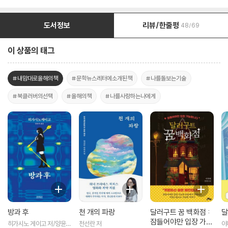
도서정보
리뷰/한줄평
48/69
이 상품의 태그
#내맘대로올해의책
#문학뉴스레터에소개된책
#나를돌보는기술
#북클러버의선택
#올해의책
#나를사랑하는나에게
방과 후
천 개의 파랑
달러구트 꿈 백화점 :
달
잠들어야만 입장 가능
히가시노 게이고 저/양윤옥
천선란 저
이