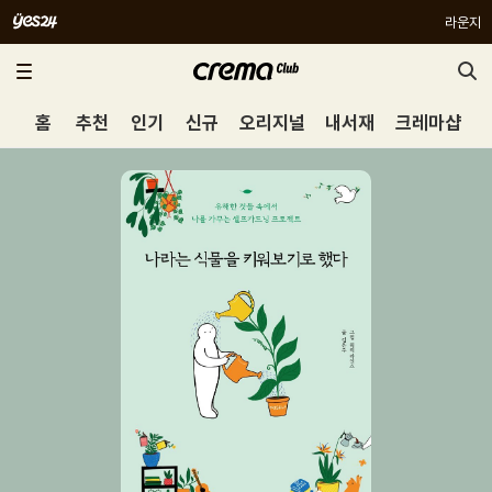
라운지
홈
추천
인기
신규
오리지널
내서재
크레마샵