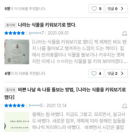
있고 나는 그냥 생명체를 키우는 건 우리 애들만으로
5명
이 이 리뷰를 추천합니다.
5
댓글
0
공감
도 죽을 지경이라 관심을 두지 않는다. 그런 이유로
Step 3. 시든 잎은 잘라내기
SSG 지나치려던 책인데 ＜1cm＞시리즈 작가라는
리뷰제목
미워하는 것들로부터의 자유가 나를 자유케 한다
데에
나라는 식물을 키워보기로 했다.
종이책
s*****7
2021.09.01
평점10점
|
|
언어의 무소유
[나라는 식물을 키워보기로 했다] 책 제목만 봐도 왠
주관적으로 싫은 말들_짜증 필터
지 나를 돌아보고 챙겨주는 느낌이 드는 책이다. 집
에서 반려동물이나 식물을 돌보거나 키우지는 못하
마음의 시차
지만 이제 나 ㅇㅇ라는 식물을 잘 키워 보아야겠다.
‘네가 너무 예민해’라는 민mean한 말
식물에 물을 주고 햇빛을 쪼여주고, 시든 잎은 떼어
4명
이 이 리뷰를 추천합니다.
4
댓글
2
공감
내고 하듯 나라는 식물을 나라는 식물을 잘 키워야하
웃는 척하는 일에는 외로움이 포함되어 있다 1
는데 좀 어려울수도 있고,,, 쉬울수도 있고 하겠지만
웃는 척하는 일에는 외로움이 포함되어 있다 2_웃지 않을 자유
리뷰제목
이 책에 있는 '셀프
바쁜 나날 속 나를 돌보는 방법, [나라는 식물을 키워보기로
종이책
잊을 수 있는 충분한 시간
했다]
관계로 인해 괴로울 때 기억해야 할 네 가지 팩트
l*****5
2021.12.14
평점10점
|
|
이불 속의 독설
올해는 참 바빴다. 지금도 그렇고. 모르면서, 알고서
질문 받지 않을 권리
도 바빴다. 새로운 업무, 계획에 따라 정해진 일들을
하나씩 처리하느라 바빴다. 바쁘면서 시간은 흘렀
침대 위의 평화주의자