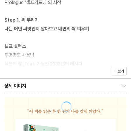
Prologue ‘셀프가드닝’의 시작
유해한 것들에 둘러싸인 일상 속에서 인생의 커다란 결심 대신, 매일
매일 나를 가꾸는 ‘셀프가드닝(Self Gardening)’을 시작하자.
Step 1. 씨 뿌리기
나는 어떤 씨앗인지 알아보고 내면의 싹 틔우기
당신의 셀프가드닝을 위해 두 명의 가드너가 뭉쳤다. 아시아, 유럽 1
2개국 100만 독자의 사랑을 받은 [1cm 시리즈]의 김은주 작가, 그
셀프 밸런스
리고 런던 박물관 ‘웰컴 콜렉션’ 전시, 하버드 대학 창의력 강화 프로
투명망토 사용법
그램 ‘프로젝트 제로’ 참여 작가 워리라인스(Worry Lines)가 국경
식물의 힘_feat. 기원전 2333년의 레시피
을 넘은 콜라보로 만났다.
더보기
한 조각의 케이크 & 여유
밤의 감정, 아침의 점검
상세 이미지
『나라는 식물을 키워보기로 했다』는 통찰과 공감을 주는 글, 그리고
상세 이미지 보이기/감추기
꽃의 말을 듣는 하루
창의적인 그림을 통해 한번도 생각해 보지 못했던 새로운 시선과 창
나를 알되 나를 규정하지 않기
의적인 방식으로 위로를 건넨다. 가령, 나 자신을 위해 좀 더 시간을
마.상. 치유법
낭비하기를 권하고, 울기에 가장 안전한 장소를 묻고 눈물과 울음을
나만의 장소 지도
비워내 다시 마음의 기틀을 마련할 수 있도록 돕는다. 또한 퍼스널컬
일단 펼쳐보‘길’
러처럼 퍼스널 단어장을 마련해 더 나은 내면의 나를 만날 수 있는