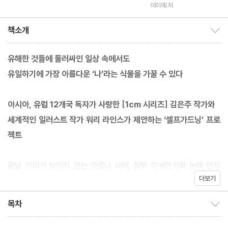
합니다
역
이미예 저
책소개
책소개 보이기/감추기
유해한 것들에 둘러싸인 일상 속에서도
유일하기에 가장 아름다운 ‘나’라는 식물을 가꿀 수 있다
아시아, 유럽 12개국 독자가 사랑한 [1cm 시리즈] 김은주 작가와
세계적인 일러스트 작가 워리 라인스가 제안하는 ‘셀프가드닝’ 프로
젝트
끝날 기미가 보이지 않는 코로나 사태, 창밖 미세먼지와 눈에 먼지
더보기
같은 사람, 나를 알거나 잘 모르는 사람이 건네는 뾰족한 말, 예상치
못한 실수로 나 자신에 대한 자책과 실망이 반복되는 나날들. 이럴
목차
목차 보이기/감추기
때일수록 필요한 것은 힘든 나를 모른 척하고 내버려두는 것이 아니
라 식물을 돌보고 가꾸듯 진심으로 나를 들여다보고 돌보는 일이다.