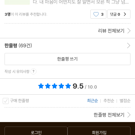
다. 내 마음이 어떤지도 잘 알면서 모른 척 그냥 넘어
힘든 날일수록
갔다. 그리고.............. 정신 챙겨보니 12월이다. 여전
좋은 사람이다, 아니다, 좋은 사람이다, 아니다, 좋은 사람이다
3명
이 이 리뷰를 추천합니다.
3
댓글
0
공감
히 나는 해야 할 일 속에 있다. 나의 탁상 달력은 언제
나 챙겨야 될 일로 깨알처럼 빽빽하게 적혀있다
속도 모르고 말하는 그 사람에게_모든 인간은 열린 결말이다
리뷰 전체보기
Love your present, Live your present
당신을 성가시게 하는(괴롭히는) 사람의 장점
한줄평
(69건)
한줄평 이동
당신이 만난 그 사람은 약국과 편의점의 손님이다_그건 네 잘못 아
한줄평 쓰기
니야
내가 마트의 비닐봉지도 아닌데
작성 시 유의사항
9.5
총 평점 9.5점
Step 4. 나비와 벌, 별과 조우하기
/ 10.0
좋은 관계는 나의 세계를 한 뼘 더 자라게 한다
구매 한줄평
최근순
추천순
별점순
나비의 취향
한줄평 전체보기
바다 위 태양 같은 사람들
우정은 자연식
로그인
회원가입