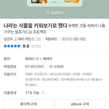
공유하기
나라는 식물을 키워보기로 했다
유해한 것들 속에서 나를
가꾸는 셀프가드닝 프로젝트
김은주
글/
워리 라인스
그림
허밍버드
2021년 8월 19일
9.6
리뷰 총점
(117건)
분야
에세이 시
>
에세이
파일정보
EPUB(DRM)
91.69MB
지원기기
크레마
PC(윈도우 - 4K 모니터 미지원)
아이폰
아이패드
안드로이드폰
안드로이드패드
전자책단말기(저사양 기기 사용 불가)
PC(Mac)
이용안내
TTS 가능
종이책 구매
eBook 구매