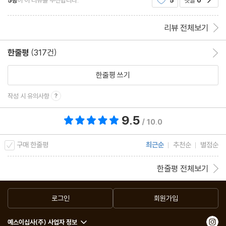
나도희를 구하려다 같이 죽는다. 덕분에 "스스
리뷰 전체보기
한줄평
(317건)
한줄평 이동
한줄평 쓰기
작성 시 유의사항
9.5
총 평점 9.5점
/ 10.0
구매 한줄평
최근순
추천순
별점순
한줄평 전체보기
로그인
회원가입
예스이십사(주) 사업자 정보