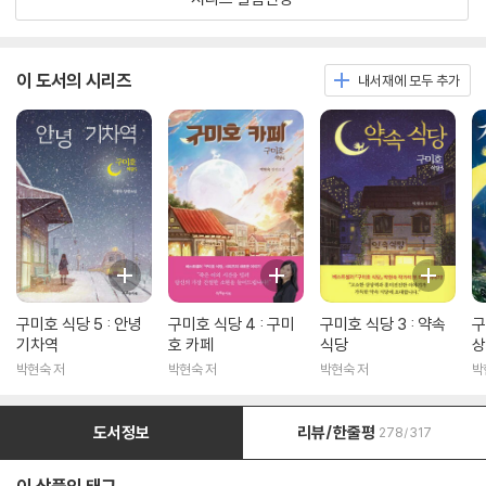
이 도서의 시리즈
내서재에 모두 추가
구미호 식당 5 : 안녕
구미호 식당 4 : 구미
구미호 식당 3 : 약속
구
기차역
호 카페
식당
상
박현숙 저
박현숙 저
박현숙 저
박
도서정보
리뷰/한줄평
278/317