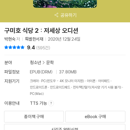
공유하기
구미호 식당 2 : 저세상 오디션
박현숙
저
특별한서재
2020년 12월 24일
9.4
리뷰 총점
(595건)
분야
청소년
>
문학
파일정보
EPUB(DRM)
37.80MB
지원기기
크레마
PC(윈도우 - 4K 모니터 미지원)
아이폰
아이패드
안드로이드폰
안드로이드패드
전자책단말기(저사양 기기 사용 불가)
PC(Mac)
이용안내
TTS 가능
종이책 구매
eBook 구매
시리즈 알림신청