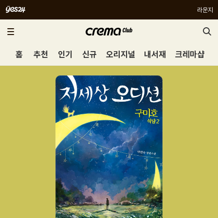
라운지
홈
추천
인기
신규
오리지널
내서재
크레마샵