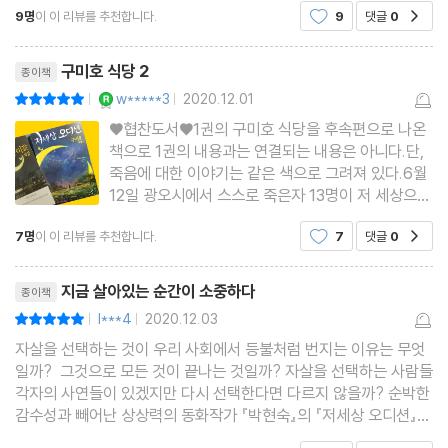
9명
이 이 리뷰를 추천합니다.
9
댓글
0
공감
한 풍경으로 묘사가 되고 이미지가 정형화된 것이
리뷰제목
구미호 식당 2
종이책
YES마니아 : 로얄
w*****3
2020.12.01
평점10점
|
|
♥협찬도서♥1권의 구미호 식당을 후속편으로 나온
책으로 1권의 내용과는 연결되는 내용은 아니다.단,
죽음에 대한 이야기는 같은 색으로 그려져 있다.6월
12일 광오시에서 스스로 죽은자 13명이 저 세상으로
오게 된다.이들의 죄목은 자신들에게 주어진 시간을
7명
이 이 리뷰를 추천합니다.
7
댓글
0
공감
버린「무책임」이다.시간을 꽉 채우지 않고 돌아온
죄...★자살이다.이들은 각기 다른 이유와 생각으로
리뷰제목
죽음을 선택하여 저
지금 살아있는 순간이 소중하다
종이책
l***4
2020.12.03
평점10점
|
|
자살을 선택하는 것이 우리 사회에서 등불처럼 번지는 이유는 무엇
일까? 그것으로 모든 것이 끝나는 것일까? 자살을 선택하는 사람들
각자의 사연들이 있겠지만 다시 선택한다면 다르지 않을까? 순박한
감수성과 빼어난 상상력의 동화작가 『박현숙』의 『저세상 오디션』
(특별한 서제 펴냄)은 『구미호 식당』에 이어 펴낸 청소년 소설이다.