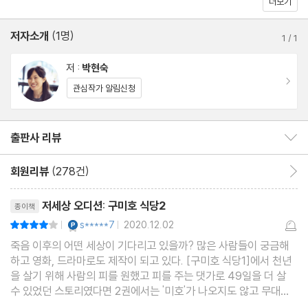
더보기
뗄 수 없이 이어지는 이야기가 독자들의 호기심을 자극한다.
저자소개
(1명)
1
/
1
저 :
박현숙
이동
관심작가 알림신청
출판사 리뷰
출판사 리뷰 보이기/감추기
회원리뷰
(278건)
회원리뷰 이동
리뷰제목
저세상 오디션: 구미호 식당2
종이책
YES마니아 : 플래티넘
s*****7
2020.12.02
평점8점
|
|
죽음 이후의 어떤 세상이 기다리고 있을까? 많은 사람들이 궁금해
하고 영화, 드라마로도 제작이 되고 있다. [구미호 식당1]에서 천년
을 살기 위해 사람의 피를 원했고 피를 주는 댓가로 49일을 더 살
수 있었던 스토리였다면 2권에서는 '미호'가 나오지도 않고 무대도
다르지만 비슷한 분위기를 풍긴다. '죽음'이 드리워진 세계는 비슷