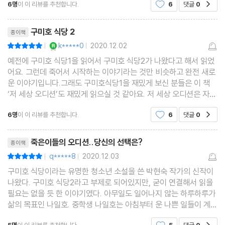
6명
이 이 리뷰를 추천합니다.
6
댓글
0
공감
이전 작품 '구미호 식당'에서 갑자기 죽은
리뷰제목
구미호 식당 2
종이책
YES마니아 : 로얄
k*****0
2020.12.02
평점10점
|
|
예전에 구미호 식당1을 읽어서 구미호 식당2가 나왔다고 해서 읽었
어요. 그런데 죽어서 시작하는 이야기라는 것만 비슷하고 완전 새로
운 이야기입니다.그래도 구미호식당1을 재밌게 보신 분들은 이 책
‘저 세상 오디션’도 재밌게 읽으실 것 같아요. 저 세상 오디션은 자살
한 영혼들의 이야기입니다. 이 책의 배경을 설명하자면, 자살하면 저
6명
이 이 리뷰를 추천합니다.
6
댓글
0
공감
승에 가지 못하고 여기저기 떠돌아야합니다.
리뷰제목
죽은이들의 오디션..당신의 선택은?
종이책
q*****8
2020.12.03
평점10점
|
|
구미호 식당이라는 유명한 청소년 소설을 쓴 박현숙 작가의 신작이
나왔다. 구미호 식당2라고 부제로 되어있지만, 굳이 연결해서 읽을
필요는 없을 듯 한 이야기였다. 아무일도 일어나지 않는 하루하루가
삶의 목표인 나일호. 중학생 나일호는 아침부터 운 나쁜 일들이 계속
되던 어느날, 빌딩 옥상에 위태위태 서있는 같은 학교의 천재 래퍼
5명
이 이 리뷰를 추천합니다.
5
댓글
0
공감