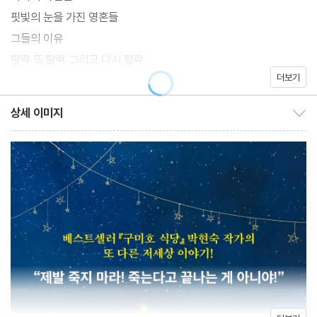
음을 선택한 자’들이 저세상에 가기 위해서는 반드시 오디션에 합격
핏빛의 눈을 가진 영혼들
해야 한다는 독특한 상상력이 눈길을 사로잡는다.
그들의 이유
탈락 또 탈락 그리고 다시 탈락
더보기
오류
나도희는 왜 끝까지 입을 다물었을까?
상세 이미지
친구를 구하려다 얼떨결에 죽게 된 나일호. 그는 저세상의 오류로 인
상세 이미지 보이기/감추기
협박
해 ‘스스로 죽음을 선택한 자들’과 같은 곳에 떨어져 덩달아 ‘저세상
타고난 운명은 바뀌지 않는다
으로 가기 위한 오디션’을 보게 된다. 오디션 합격 방법은 바로 심사
네가 잡은 희망의 끈, 같이 좀 잡자
위원을 울리는 것! 모든 사람이 열의를 다해 오디션을 보는 것도 잠
도대체 저한테 왜들 이러세요?
시, 이어지는 고배에 한 명도 빠짐없이 자포자기 상태가 된다. 그러
죽은 자의 편지를 쓰라니!
나 이야기는 나일호가 오류로 인해 이곳에 오게 되었다는 사실이 밝
심사위원들의 정체
혀지며 새로운 국면으로 치닫는다. 살던 세상으로 돌아가고자 하는
그날부터였다, 잊은 줄 알았는데
나일호와 그런 나일호를 찾아와 생전의 부탁을 남기는 이들. ‘스스로
두고 온 오십팔 년이 그립고 아깝다
죽음을 선택한 자들’이 남기고 온 세상에 대한 미련과 소원은 무엇일
마지막 오디션
까? 나일호는 과연 살던 세상으로 돌아갈 수 있을까? 한순간도 눈을
『저세상 오디션』 창작 노트