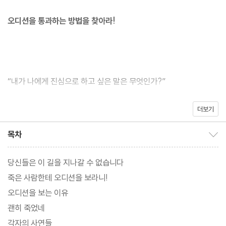
오디션을 통과하는 방법을 찾아라!
“내가 나에게 진심으로 하고 싶은 말은 무엇인가?”
더보기
“너에게 주어진 시간 중, 의미 없는 시간은 일분일초도 없다.
목차
목차 보이기/감추기
모두 살아야 할 이유가 있는 시간들이다.”
당신들은 이 길을 지나갈 수 없습니다
죽은 사람한테 오디션을 보라니!
오디션을 보는 이유
『저세상 오디션』은 청소년 베스트셀러 『구미호 식당』으로 굳게 자
괜히 죽었네
리매김한 이야기꾼 박현숙의 또 다른 ‘저세상’ 이야기다. ‘스스로 죽
각자의 사연들