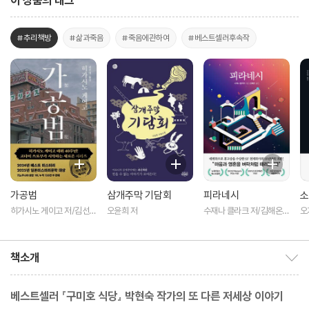
이 상품의 태그
#추리책방
#삶과죽음
#죽음에관하여
#베스트셀러후속작
가공범
삼개주막 기담회
피라네시
소
히가시노 게이고 저/김선영
오윤희 저
수재나 클라크 저/김해온
오
역
역
역
책소개
책소개 보이기/감추기
베스트셀러 『구미호 식당』 박현숙 작가의 또 다른 저세상 이야기