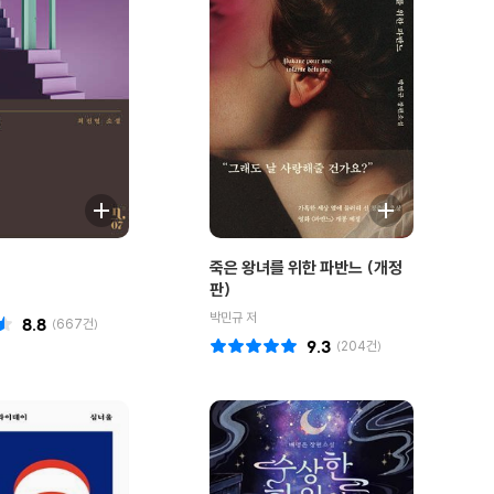
죽은 왕녀를 위한 파반느 (개정
판)
박민규 저
8.8
(
667
건)
9.3
(
204
건)