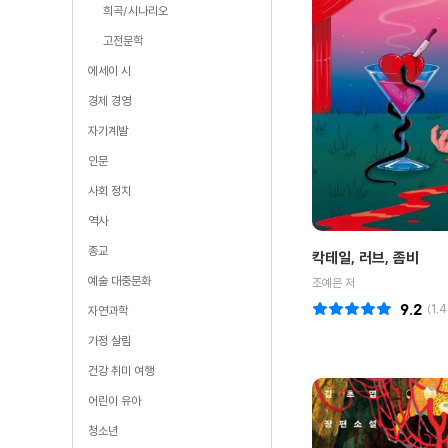
희곡/시나리오
고전문학
에세이 시
경제 경영
자기계발
인문
사회 정치
역사
종교
칵테일, 러브, 좀비
예술 대중문화
조예은 저
9.2
(
1,
자연과학
가정 살림
건강 취미 여행
어린이 유아
청소년