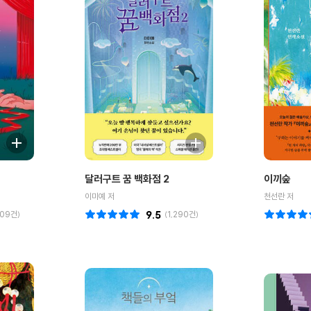
달러구트 꿈 백화점 2
이끼숲
이미예 저
천선란 저
409
건)
9.5
(
1,290
건)