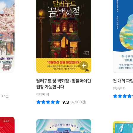
달러구트 꿈 백화점 : 잠들어야만
천 개의 파
입장 가능합니다
천선란 저
이미예 저
737
건)
9.3
(
4,503
건)