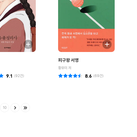
피구왕 서영
황유미 저
9.1
(
92
건)
8.6
(
69
건)
10