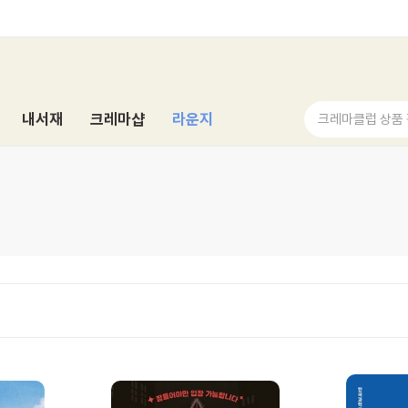
내서재
크레마샵
라운지
크레마클럽 상품