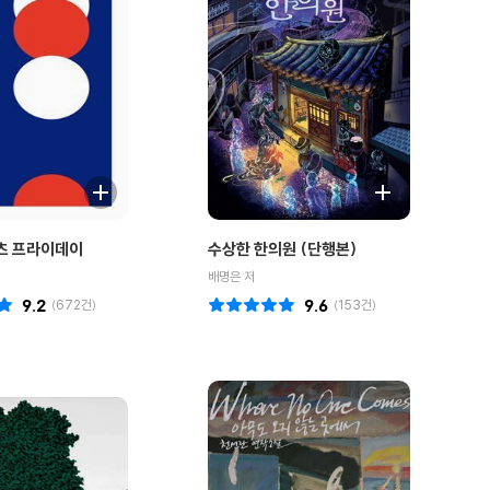
잇츠 프라이데이
수상한 한의원 (단행본)
배명은 저
9.2
(
672
건)
9.6
(
153
건)