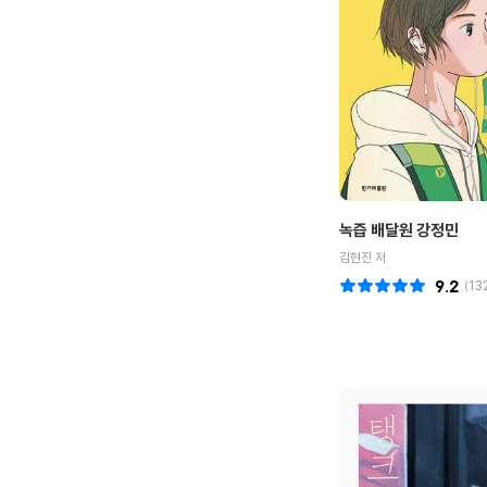
녹즙 배달원 강정민
김현진 저
9.2
(
13