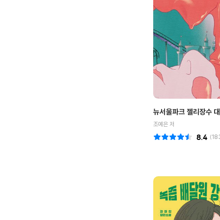
뉴서울파크 젤리장수 
조예은 저
8.4
(
18