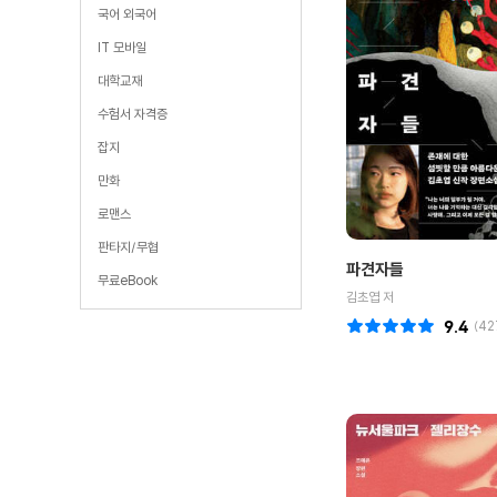
국어 외국어
IT 모바일
대학교재
수험서 자격증
잡지
만화
로맨스
판타지/무협
파견자들
무료eBook
김초엽 저
9.4
(
42