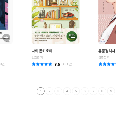
나의 돈키호테
유품정리사
김호연 저
정명섭 저
8
건)
9.5
(
484
건)
1
2
3
4
5
6
7
8
9