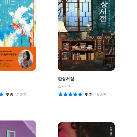
환상서점
소서림 저
9.5
(
716
건)
9.2
(
460
건)