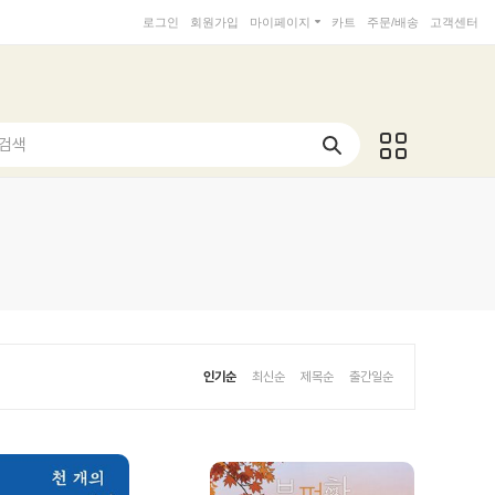
로그인
회원가입
마이페이지
카트
주문/배송
고객센터
 검색
인기순
최신순
제목순
출간일순