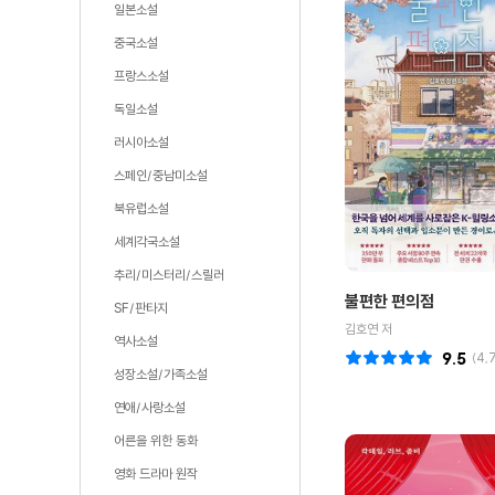
일본소설
중국소설
프랑스소설
독일소설
러시아소설
스페인/중남미소설
북유럽소설
세계각국소설
추리/미스터리/스릴러
불편한 편의점
SF/판타지
김호연 저
역사소설
9.5
(
4,
성장소설/가족소설
연애/사랑소설
어른을 위한 동화
영화 드라마 원작