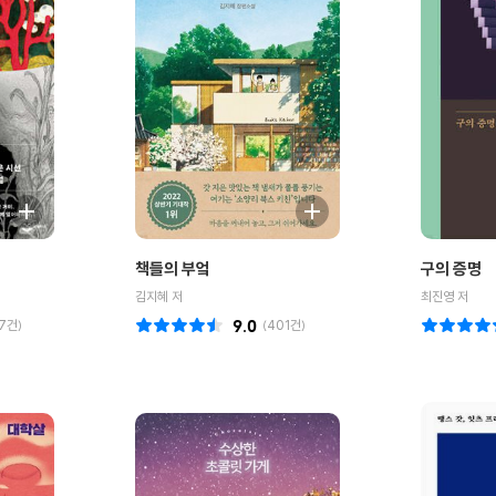
책들의 부엌
구의 증명
김지혜 저
최진영 저
7
건)
9.0
(
401
건)