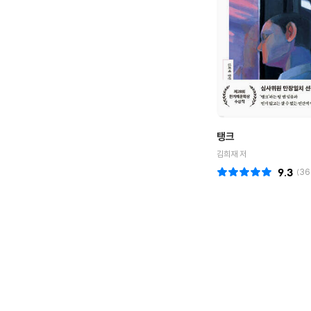
탱크
김희재 저
9.3
(
36