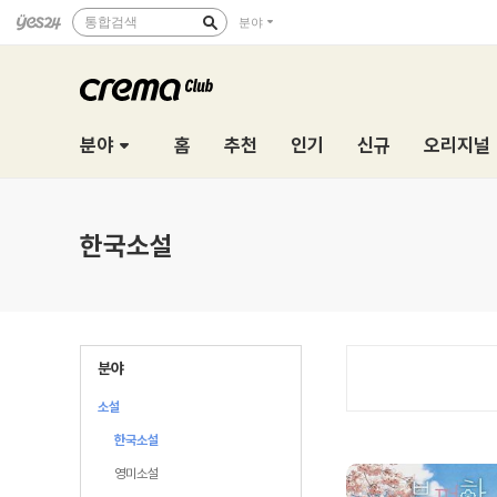
통합검색
분야
분야
홈
추천
인기
신규
오리지널
한국소설
분야
소설
한국소설
영미소설