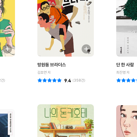
망원동 브라더스
단 한 사람
김호연 저
최진영 저
2
건)
9.4
(
358
건)