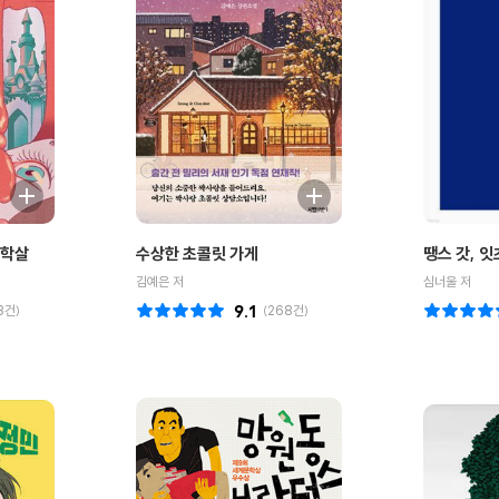
대학살
수상한 초콜릿 가게
땡스 갓, 
김예은 저
심너울 저
3
건)
9.1
(
268
건)