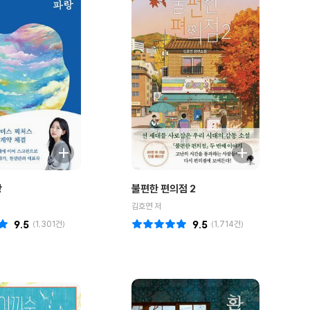
랑
불편한 편의점 2
김호연 저
9.5
(
1,301
건)
9.5
(
1,714
건)