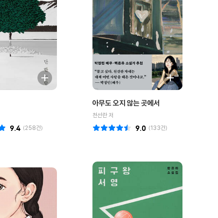
아무도 오지 않는 곳에서
천선란 저
9.4
(
258
건)
9.0
(
133
건)