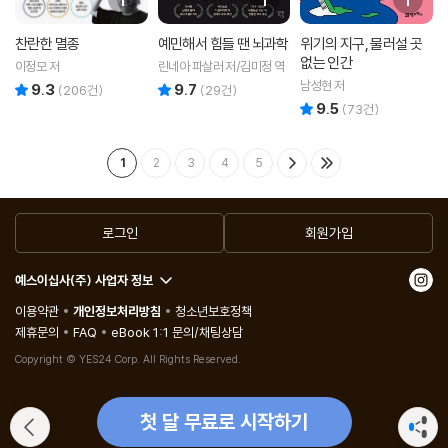
찬란한 멸종
예민해서 힘들 땐 뇌과학
위기의 지구, 물러설 곳
없는 인간
이정모 저
린네아 파살러 저/김미정 역
남성현 저
9.3
9.7
리뷰 총점
리뷰 총점
(
206
건)
(
29
건)
9.5
리뷰 총점
(
73
건)
1
2
3
4
5
로그인
회원가입
예스이십사(주) 사업자 정보
이용약관
개인정보처리방침
청소년보호정책
제휴문의
FAQ
eBook 1:1 문의/채팅상담
Copyright © YES24 Corp. All Rights Reserved.
첫 달 무료로 시작하기