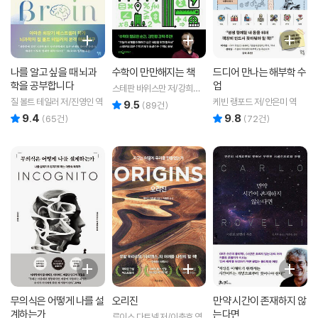
나를 알고 싶을 때 뇌과
수학이 만만해지는 책
드디어 만나는 해부학 수
학을 공부합니다
업
스테판 바위스만 저/강희진
역
질 볼트 테일러 저/진영인 역
케빈 랭포드 저/안은미 역
9.5
리뷰 총점
(
89
건)
9.4
9.8
리뷰 총점
리뷰 총점
(
65
건)
(
72
건)
무의식은 어떻게 나를 설
오리진
만약 시간이 존재하지 않
계하는가
는다면
루이스 다트넬 저/이충호 역