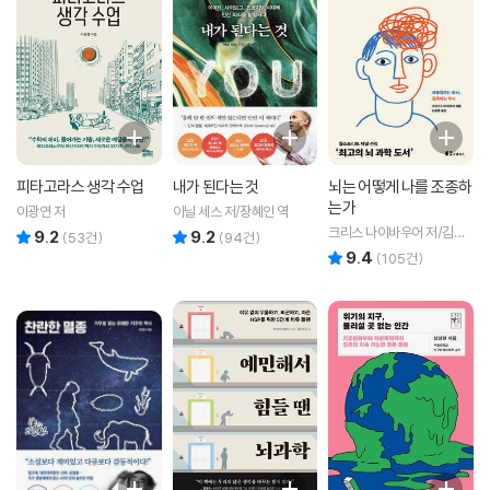
피타고라스 생각 수업
내가 된다는 것
뇌는 어떻게 나를 조종하
는가
이광연 저
아닐 세스 저/장혜인 역
크리스 나이바우어 저/김윤
9.2
9.2
리뷰 총점
리뷰 총점
(
53
건)
(
94
건)
종 역
9.4
리뷰 총점
(
105
건)