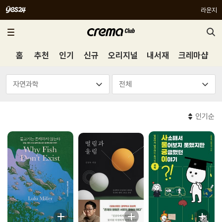
라운지
홈
추천
인기
신규
오리지널
내서재
크레마샵
인기순