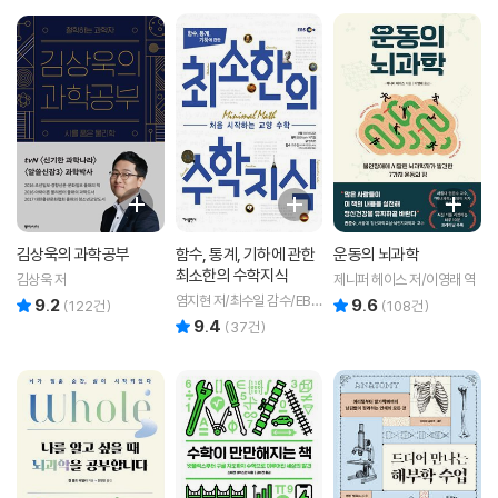
김상욱의 과학공부
함수, 통계, 기하에 관한
운동의 뇌과학
최소한의 수학지식
김상욱 저
제니퍼 헤이스 저/이영래 역
염지현 저/최수일 감수/EBS
9.2
9.6
리뷰 총점
리뷰 총점
(
122
건)
(
108
건)
미디어 기획/EBSMath 제작
9.4
리뷰 총점
(
37
건)
팀 원작