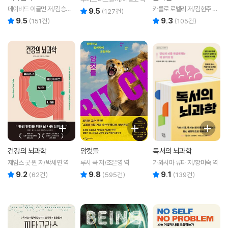
데이비드 이글먼 저/김승욱
카를로 로벨리 저/김현주 역/
9.5
리뷰 총점
(
127
건)
역
이중원 감수
9.5
9.3
리뷰 총점
리뷰 총점
(
151
건)
(
105
건)
건강의 뇌과학
암컷들
독서의 뇌과학
제임스 굿 윈 저/박세연 역
루시 쿡 저/조은영 역
가와시마 류타 저/황미숙 역
9.2
9.8
9.1
리뷰 총점
리뷰 총점
리뷰 총점
(
62
건)
(
595
건)
(
139
건)