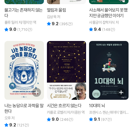
물고기는 존재하지 않는
떨림과 울림
사소해서 물어보지 못했
다
지만 궁금했던 이야기
김상욱 저
룰루 밀러 저/정지인 역
사물궁이 잡학지식 저
9.2
리뷰 총점
(
395
건)
9.0
9.4
리뷰 총점
리뷰 총점
(
1,710
건)
(
148
건)
나는 농담으로 과학을 말
시간은 흐르지 않는다
10대의 뇌
한다
카를로 로벨리 저/이중원 역
프랜시스 젠슨,에이미 엘리
스 넛 저/김성훈 역
오후 저
9.0
9.1
리뷰 총점
리뷰 총점
(
246
건)
(
97
건)
9.2
리뷰 총점
(
121
건)