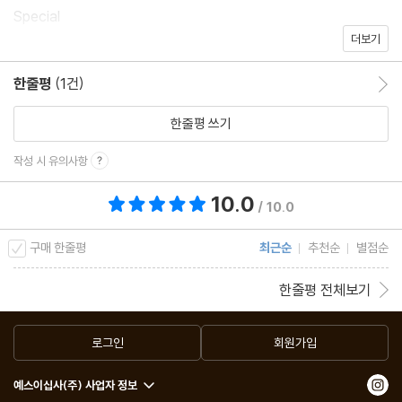
Special
더보기
16 이달의 테마 MZ의 취향
한줄평
(1건)
한줄평 이동
Column
34 장강명의 소설가라는 이상한 직업 영상의 은밀한 유혹
한줄평 쓰기
38 정아은의 인생책 ‘신의 딸’에게 사랑받았던 남자의 일생
작성 시 유의사항
42 유지원의 Designers’ Desk 전천후 인하우스 디자이너의 단단
10.0
총 평점 10.0점
한 활력
/ 10.0
46 지웅배의 은하수 책방 내가 명왕성을 죽였습니다
구매 한줄평
최근순
추천순
별점순
48 김용언의 한밤에 읽는 장르소설 잊을 수 없는 공포의 분위기
52 수신지가 사랑에 빠진 그림책 ‘한 개의 노’로 할 수 있는 일
한줄평 전체보기
56 오지은의 가끔은 좋은 일도 있다 나도 건강하고 생기 있는 사람
이 되고 싶었다
로그인
회원가입
58 이원흥의 카피라이터와 문장 신입 사원이 된 딸에게
예스이십사(주) 사업자 정보
60 생각의 여름, 글이 되는 노래 걷고 걸어, 길