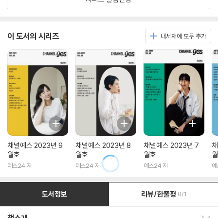
이 도서의 시리즈
내서재에 모두 추가
채널예스 2023년 9
채널예스 2023년 8
채널예스 2023년 7
채
월호
월호
월호
월
예스24 저
예스24 저
예스24 저
예
도서정보
리뷰/한줄평
0/1
책소개 보이기/감추기