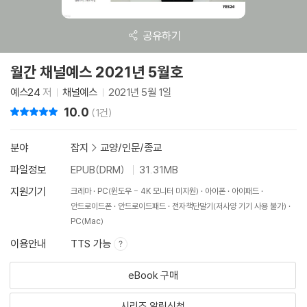
공유하기
월간 채널예스 2021년 5월호
예스24
저
채널예스
2021년 5월 1일
10.0
리뷰 총점
(1건)
분야
잡지
>
교양/인문/종교
파일정보
EPUB(DRM)
31.31MB
지원기기
크레마
PC(윈도우 - 4K 모니터 미지원)
아이폰
아이패드
안드로이드폰
안드로이드패드
전자책단말기(저사양 기기 사용 불가)
PC(Mac)
이용안내
TTS 가능
eBook 구매
시리즈 알림신청