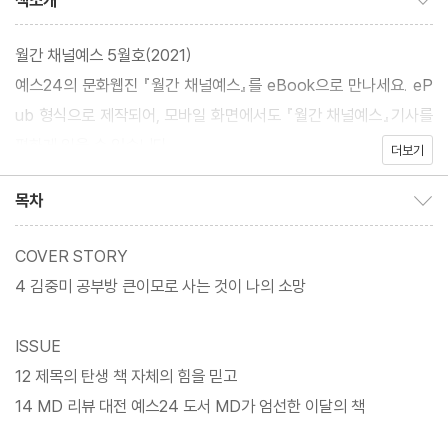
책소개
월간 채널예스 5월호(2021)
예스24의 문화웹진 『월간 채널예스』를 eBook으로 만나세요. eP
ub 형식으로 제작되어, 모바일 화면에서도 『월간 채널예스』기사를
편하게 읽을 수 있습니다.
더보기
목차
목차 보이기/감추기
COVER STORY
4 김중미 공부방 큰이모로 사는 것이 나의 소망
ISSUE
12 제목의 탄생 책 자체의 힘을 믿고
14 MD 리뷰 대전 예스24 도서 MD가 엄선한 이달의 책