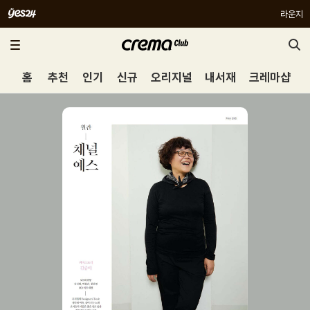
라운지
홈
추천
인기
신규
오리지널
내서재
크레마샵