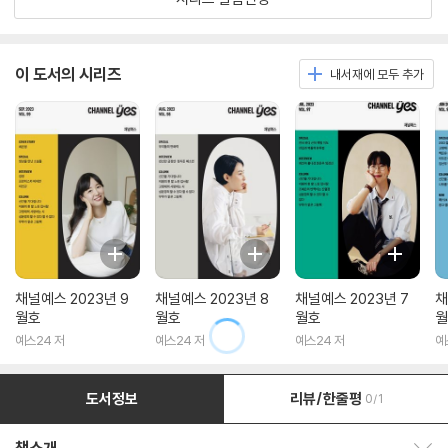
이 도서의 시리즈
내서재에 모두 추가
채널예스 2023년 9
채널예스 2023년 8
채널예스 2023년 7
채
월호
월호
월호
월
예스24 저
예스24 저
예스24 저
예
도서정보
리뷰/한줄평
0/1
책소개 보이기/감추기