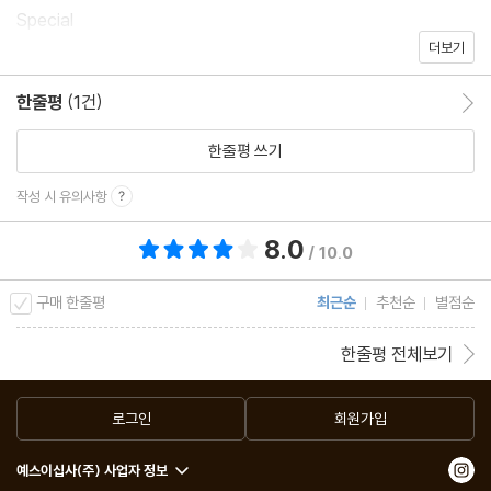
Special
더보기
16 이달의 테마_ 어제와 내일 사이의 K-LIT
한줄평
(1건)
한줄평 이동
Column
34 장강명의 소설가라는 이상한 직업_ 프로 거짓말쟁이의 걱정
한줄평 쓰기
38 정아은의 인생책_ 소설가들은 대체 왜?
작성 시 유의사항
42 유지원의 Designers’ Desk_ 기하학 패턴에서 출발한 촉각적
8.0
총 평점 8.0점
인 감수성
/ 10.0
46 지웅배의 은하수 책방_ 우주가 죽기 전 남기게 될 최후의 존재
구매 한줄평
최근순
추천순
별점순
는?
48 윤가은의 나만 좋아할 수도 있지만_ 나는 내가 축하할 거야
한줄평 전체보기
50 김용언의 한밤에 읽는 장르소설_ 천사와 괴물
54 수신지가 사랑에 빠진 그림책_ 너무 좋아서 두 발이 동동
로그인
회원가입
58 오지은의 가끔 좋은 일도 있다_ 이거 사랑 아닌가
예스이십사(주) 사업자 정보
60 이원흥의 카피라이터와 문장_ 걱정하는 자와 민주주의자