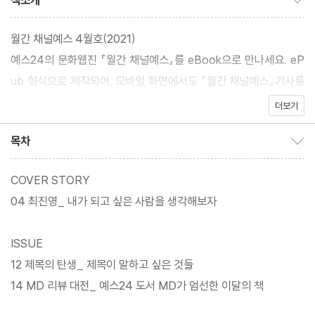
책소개
월간 채널예스 4월호(2021)
예스24의 문화웹진 『월간 채널예스』를 eBook으로 만나세요. eP
ub 형식으로 제작되어, 모바일 화면에서도 『월간 채널예스』기사를
편하게 읽을 수 있습니다.
더보기
목차
목차 보이기/감추기
COVER STORY
04 최진영_ 내가 되고 싶은 사람을 생각해보자
ISSUE
12 제목의 탄생_ 제목이 말하고 싶은 것들
14 MD 리뷰 대전_ 예스24 도서 MD가 엄선한 이달의 책