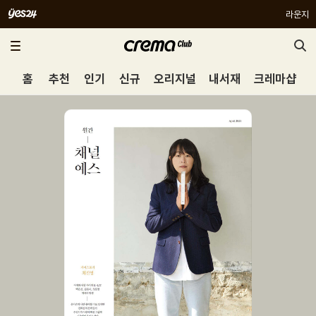
라운지
홈
추천
인기
신규
오리지널
내서재
크레마샵