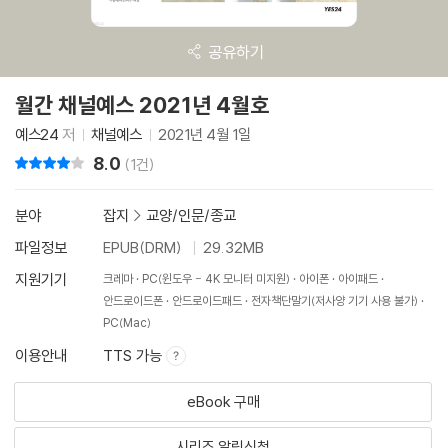
공유하기
월간 채널예스 2021년 4월호
예스24
저
채널예스
2021년 4월 1일
8.0
리뷰 총점
(1건)
분야
잡지
>
교양/인문/종교
파일정보
EPUB(DRM)
29.32MB
지원기기
크레마
PC(윈도우 - 4K 모니터 미지원)
아이폰
아이패드
안드로이드폰
안드로이드패드
전자책단말기(저사양 기기 사용 불가)
PC(Mac)
이용안내
TTS 가능
eBook 구매
시리즈 알림신청