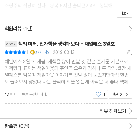
조영주의 적당히 산다_ 왕복 5시간 출퇴근이라도 행복해
더보기
정이현의 오늘 살 책_ 대모험 vs 고백
Special
회원리뷰
(1건)
회원리뷰 이동
MONTHLY THEME_ 앞으로의 전자책
리뷰제목
전자책의 미래는 어떻게 될까
책의 미래, 전자책을 생각해보다 - 채널예스 3월호
eBook
그래서 전자책을 읽는 사람들
YES마니아 : 골드
s****b
2019.03.13
평점10점
|
|
전자책, 처음 만든다면
채널예스 3월호. 새봄, 새책을 많이 만날 것 같은 즐거운 기분으로
가져왔다.표지는 책읽아웃의 주인공 오은과 김하나 두 작가.월간 채
전자책 이렇게 팔아요
널예스를 읽으며 책읽아웃 이야기를 정말 많이 보았지만아직 한번
프로 의심러의 북클럽 체험기
도 들어보지 않았다.나는 솔직히 책을 읽는게 아직은 더 좋다.책에
책도 스트리밍, 예스24 북클럽
관한 이야기라니 좋긴 하지만직장을 다니는 나로서는 듣는 시간으
1명
이 이 리뷰를 추천합니다.
1
댓글
0
공감
로 뺏기면 읽을 시간이 없어진다.그래서 아직 시작
궁합이 맞는 전자책 기기를 찾아라
INTERVIEW
리뷰 전체보기
INTERVIEW_ 김소연 시인, 경험한 것들로만 쓴 산문
INTERVIEW_ 편해문, 놀이는 아이 안에 있다
한줄평
(0건)
한줄평 이동
INTERVIEW_ 최혜진, 질문을 던지는 그림