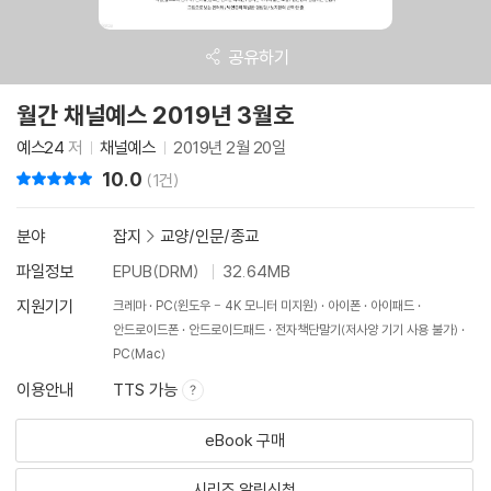
공유하기
월간 채널예스 2019년 3월호
예스24
저
채널예스
2019년 2월 20일
10.0
리뷰 총점
(1건)
분야
잡지
>
교양/인문/종교
파일정보
EPUB(DRM)
32.64MB
지원기기
크레마
PC(윈도우 - 4K 모니터 미지원)
아이폰
아이패드
안드로이드폰
안드로이드패드
전자책단말기(저사양 기기 사용 불가)
PC(Mac)
이용안내
TTS 가능
eBook 구매
시리즈 알림신청