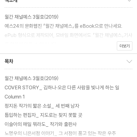
책소개
월간 채널예스 3월호(2019)
예스24의 문화웹진 『월간 채널예스』를 eBook으로 만나세요.
ePub 형식으로 제작되어, 모바일 화면에서도 『월간 채널예스』기사
를 편하게 읽을 수 있습니다.
더보기
목차
목차 보이기/감추기
월간 채널예스 3월호(2019)
COVER STORY_ 김하나·오은 다른 사람을 빛나게 하는 일
Column 1
정지돈 작가의 짧은 소설_ 세 번째 남자
틈입하는 편집자_ 지도로는 찾지 못할 곳
이슬아의 매일 뭐라도_ 작가와 출판사
노명우의 니은서점 이야기_ 그 서점이 품고 있는 작은 우주