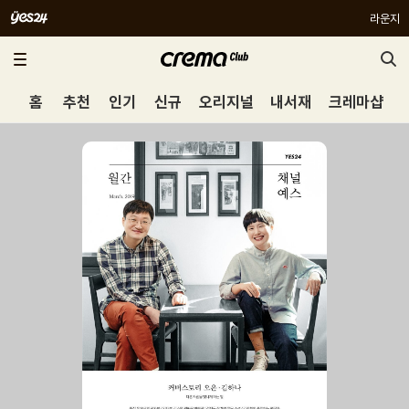
라운지
홈
추천
인기
신규
오리지널
내서재
크레마샵