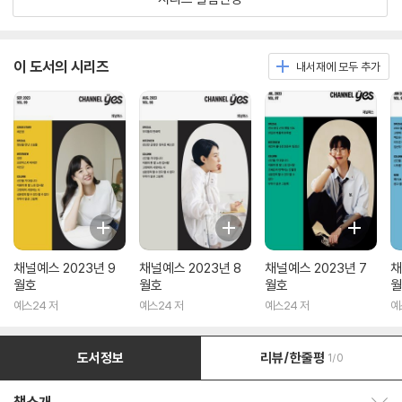
이 도서의 시리즈
내서재에 모두 추가
채널예스 2023년 9
채널예스 2023년 8
채널예스 2023년 7
채
월호
월호
월호
월
예스24 저
예스24 저
예스24 저
예
도서정보
리뷰/한줄평
1/0
책소개 보이기/감추기