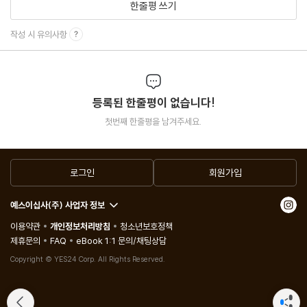
한줄평 쓰기
INTERVIEW_ 그림으로 보는 인터뷰 : 『하얀 사람』
프랑소와 엄의 북관리사무소_ 독서 중독자라면 빠질 수밖에
작성 시 유의사항
Column 2
박연준의 특별한 평범함_ 스무 살 때 만난 택시 기사
정은숙의 나홀로 극장_ 사는 게 개똥 같아요
등록된 한줄평이 없습니다!
김현의 더 멀리_ 어느새 내 나이도 희미해져 버리고
첫번째 한줄평을 남겨주세요.
어떻게 혼자일 수 있겠니_ 왜 쓰느냐 물으시면 혼자니까 쓴다고 대
답하겠어요
로그인
회원가입
박선아의 ( ) 산책_ (병원) 산책
노지양의 번역 한 줄_ Stay Humble
예스이십사(주) 사업자 정보
서효인의 가요대잔치_ 길 위에서
이용약관
개인정보처리방침
청소년보호정책
윤하정의 공연 세상_ <2019 LOVESOME>의 사랑스러운 홍일
제휴문의
FAQ
eBook 1:1 문의/채팅상담
점, 스텔라장
Copyright © YES24 Corp. All Rights Reserved.
Review
책읽아웃_ 우리들의 행복한 팟캐스트