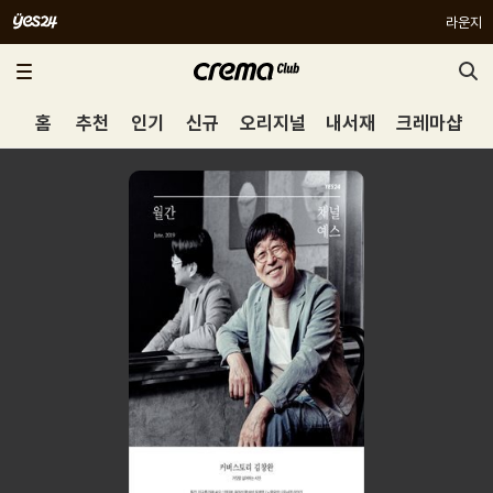
라운지
홈
추천
인기
신규
오리지널
내서재
크레마샵