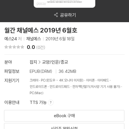
공유하기
월간 채널예스 2019년 6월호
예스24
저
채널예스
2019년 6월 18일
0.0
리뷰 총점
(0건)
분야
잡지
>
교양/인문/종교
파일정보
EPUB(DRM)
36.42MB
지원기기
크레마
PC(윈도우 - 4K 모니터 미지원)
아이폰
아이패드
안드로이드폰
안드로이드패드
전자책단말기(저사양 기기 사용 불가)
PC(Mac)
이용안내
TTS 가능
eBook 구매
시리즈 알림신청