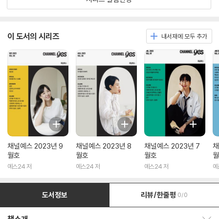
이 도서의 시리즈
내서재에 모두 추가
채널예스 2023년 9
채널예스 2023년 8
채널예스 2023년 7
채
월호
월호
월호
월
예스24 저
예스24 저
예스24 저
예
도서정보
리뷰/한줄평
0/0
책소개 보이기/감추기