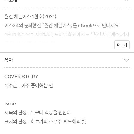
책소개
월간 채널예스 1월호(2021)
예스24의 문화웹진 『월간 채널예스』를 eBook으로 만나세요.
ePub 형식으로 제작되어, 모바일 화면에서도 『월간 채널예스』기사
를 편하게 읽을 수 있습니다.
더보기
목차
목차 보이기/감추기
COVER STORY
백수린_ 아주 좋아하는 일
Issue
제목의 탄생_ 누구나 희망을 원한다
표지의 탄생_ 하루키의 소우주, 박노해의 빛