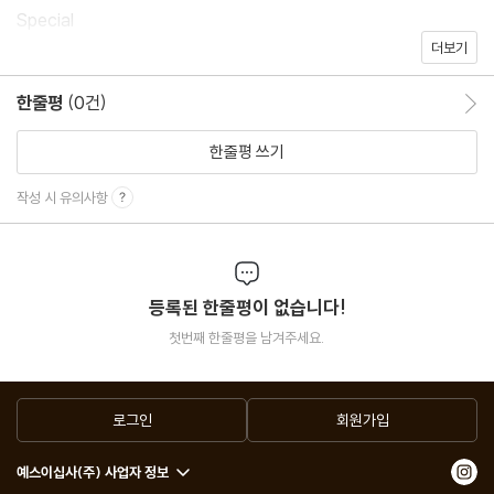
Special
더보기
이달의 테마_ 우리 각자의 고전
한줄평
(0건)
한줄평 이동
Column
장강명의 소설가라는 이상한 직업_ 소설가와 사회 비평
한줄평 쓰기
윤가은의 나만 좋아할 수도 있지만_ 숙제에 진심인 사람
작성 시 유의사항
이원흥의 카피라이터와 문장_ 농담에도 방향성이 있다
정아은의 인생책_ 읽을 때마다 달라지는 책
수신지가 사랑에 빠진 그림책_ 무릎 꿇은 사랑 고백
등록된 한줄평이 없습니다!
김화진의 선택 일기_ 쓰는 것도 만드는 것도 처음
첫번째 한줄평을 남겨주세요.
한승혜의 꽤 괜찮은 책_ 다정한 집밥이 생각나는 날에는
생각의 여름, 글이 되는 노래_ 개와 나
정현주의 그래도 서점_ 코로나 시대의 서점, 리스본
로그인
회원가입
지웅배의 은하수 책방_ 아무도 가지 못한 곳, 명왕성을 향한 외로운
예스이십사(주) 사업자 정보
여정