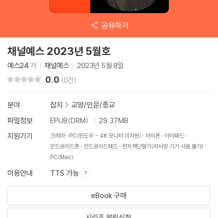
공유하기
채널예스 2023년 5월호
예스24
저
채널예스
2023년 5월 8일
0.0
리뷰 총점
(0건)
분야
잡지
>
교양/인문/종교
파일정보
EPUB(DRM)
29.37MB
지원기기
크레마
PC(윈도우 - 4K 모니터 미지원)
아이폰
아이패드
안드로이드폰
안드로이드패드
전자책단말기(저사양 기기 사용 불가)
PC(Mac)
이용안내
TTS 가능
eBook 구매
시리즈 알림신청