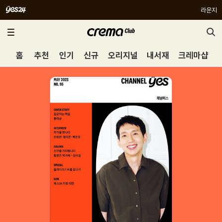
라운지
홈
추천
인기
신규
오리지널
내서재
크레마샵