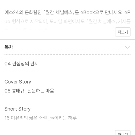
예스24의 문화웹진 『월간 채널예스』를 eBook으로 만나세요. eP
ub 형식으로 제작되어, 모바일 화면에서도 『월간 채널예스』기사를
편하게 읽을 수 있습니다.
더보기
목차
목차 보이기/감추기
04 편집장의 편지
Cover Story
06 봉태규_질문하는 마음
Short Story
16 이유리의 짧은 소설_돌이키는 하루
더보기