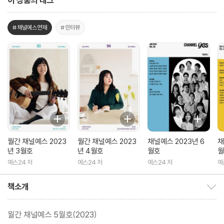
이 상품의 태그
#채널예스연재
#인터뷰
월간 채널예스 2023
월간 채널예스 2023
채널예스 2023년 6
채
년 3월호
년 4월호
월호
월
예스24 저
예스24 저
예스24 저
예
책소개
책소개 보이기/감추기
월간 채널예스 5월호(2023)