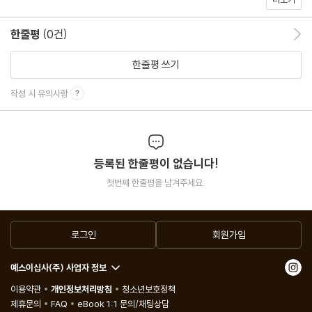
Special
26 플레이리스트를 듣다가
한줄평
(0건)
한줄평 이동
Interview
한줄평 쓰기
46 작가를 만나다, 안희연_누구에게나 있는 못 자국
작성 시 유의사항
50 작가를 만나다, 정지돈_틀을 깨는 재미
54 오늘의 작가, 백온유_사랑할 수 없는 아이들을 떠올렸다
58 짓궂은 인터뷰, 이상헌_아주 초조하다
등록된 한줄평이 없습니다!
첫번째 한줄평을 남겨주세요.
Column
62 신간을 기다립니다_황정은 작가께
66 이훤의 한 발 느린 집사람_무리에 합류하기 위한 속도
로그인
회원가입
72 황유원의 혼자서 추는 춤_이런 이별도 있다
예스이십사(주) 사업자 정보
74 조예은의 반짝이는 진열장_이상한 엄마들
이용약관
개인정보처리방침
청소년보호정책
78 심윤경의 할 수 있다 할 수 없다_M
제휴문의
FAQ
eBook 1:1 문의/채팅상담