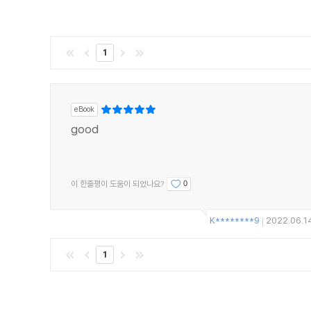
박연준의 특별한 평범함_ 봄바람도 구설에 오를 때가 있
정은숙의 나홀로 극장_ 좋아하는 것을 어떻게 쟁취하는
김현의 더 멀리_ 나도 모르는 사이에
1
어떻게 혼자일 수 있겠니_ 나는 누구에게 말을 하고 싶을
박선아의 ( ) 산책_ (용기 있게) 산책
노지양의 번역 한 줄_ BADASS
eBook
서효인의 가요대잔치_ GIRLS CAN DO ANYTHING
good
윤하정의 공연 세상_ 2인극 뮤지컬 <최후진술>의 파란 A
Review
이 한줄평이 도움이 되었나요?
0
책읽아웃_ 불안한 사회 초년생부터 40대까지
MD 리뷰 대전_ 이달의 도서 리뷰
K********9
2022.06.1
|
YES24×한세예스24문화재단_ 책 보내기 캠페인 시즌 1
Extra
1
BOOKSTORE_ 건축, 마을, 공간 ‘안도북스’
YES VERY GOODS_ 예스24 창립 20주년 기념 스
YES BLOG_ 블로그 리뷰에서 뽑은 강력 한 줄