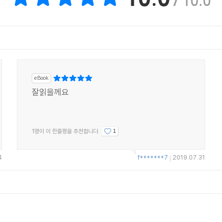
/ 10.0
다
가
까
eBook
잘읽을께요
CE, 최성욱
1명이 이 한줄평을 추천합니다.
1
4
f*******7
2019.07.31
|
페셜 굿즈를 소개합니다