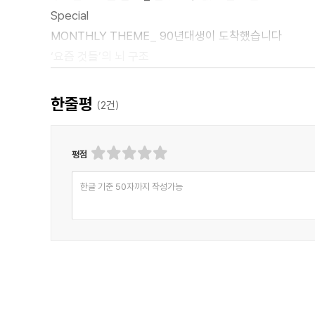
Special
MONTHLY THEME_ 90년대생이 도착했습니다
‘요즘 것들’의 뇌 구조
90년대생이 왔을 때
90년대생은 뭘 읽을까
한줄평
(
2
건)
내가 다시 20대가 된다면
90년대생, 새로운 문명 시대의 제왕
평점
그때와 지금, ‘요즘 것들’의 베스트셀러
INTERVIEW
한글 기준 50자까지 작성가능
INTERVIEW_ 유현준, 나를 형성한 도시 공간
INTERVIEW_ 백수린, 여성의 역사에 자리를 만들어주는
INTERVIEW_ 양지훈, 노동법이 필요한 순간
INTERVIEW_ 그림으로 보는 인터뷰 : 『올해의 미숙』
프랑소와 엄의 북관리사무소_ 어른에게도 좋은 자연 육
Column 2