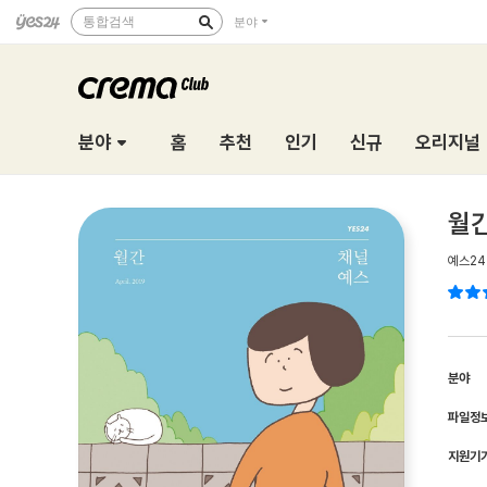
통합검색
분야
분야
홈
추천
인기
신규
오리지널
월간
예스24
분야
파일정
지원기