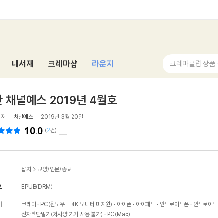
내서재
크레마샵
라운지
크레마클럽 상품
 채널예스 2019년 4월호
저
채널예스
2019년 3월 20일
10.0
(
2
건)
잡지
>
교양/인문/종교
보
EPUB(DRM)
기
크레마
PC(윈도우 - 4K 모니터 미지원)
아이폰
아이패드
안드로이드폰
안드로이드
전자책단말기(저사양 기기 사용 불가)
PC(Mac)