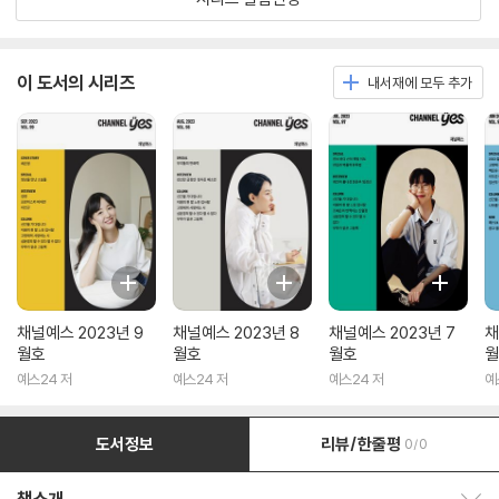
이 도서의 시리즈
내서재에 모두 추가
채널예스 2023년 9
채널예스 2023년 8
채널예스 2023년 7
채
월호
월호
월호
월
예스24 저
예스24 저
예스24 저
예
도서정보
리뷰/한줄평
0/0
책소개 보이기/감추기