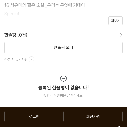
16 서유미의 짧은 소설_우리는 무엇에 기대어
Special
더보기
26 해봅시다, 자기 계발!
Interview
한줄평
(0건)
한줄평 이동
46 작가를 만나다_손원평, 위로보다 응원하고 싶어요
50 작가를 만나다_정서경, 마침내 우리에게 도달한 로맨스
한줄평 쓰기
54 오늘의 작가_조예은, 달짝지근한 스릴러의 맛
작성 시 유의사항
58 짓궂은 인터뷰_하현, 내 안의 작가 세포에게 바치는 뇌물
60 읽는 사람의 사생활_박겨울, ‘성장캐’ 서점 직원의 하루
등록된 한줄평이 없습니다!
Column
첫번째 한줄평을 남겨주세요.
64 신간을 기다립니다_아이완 작가님께
68 슬릭의 창작 일기_내 얘기만 했네, 넌 어떻게 지내?
72손보미의 오늘 밤도 정주행_<해피 밸리>
로그인
회원가입
76 신유진의 글쓰는 식탁_우주의 한 귀퉁이에서