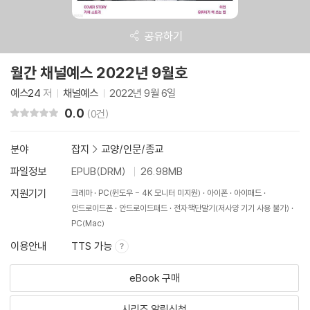
공유하기
월간 채널예스 2022년 9월호
예스24
저
채널예스
2022년 9월 6일
0.0
리뷰 총점
(0건)
분야
잡지
>
교양/인문/종교
파일정보
EPUB(DRM)
26.98MB
지원기기
크레마
PC(윈도우 - 4K 모니터 미지원)
아이폰
아이패드
안드로이드폰
안드로이드패드
전자책단말기(저사양 기기 사용 불가)
PC(Mac)
이용안내
TTS 가능
eBook 구매
시리즈 알림신청