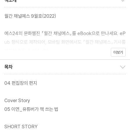
책소개
월간 채널예스 9월호(2022)
예스24의 문화웹진 『월간 채널예스』를 eBook으로 만나세요. eP
ub 형식으로 제작되어, 모바일 화면에서도 『월간 채널예스』기사를
편하게 읽을 수 있습니다.
더보기
목차
목차 보이기/감추기
04 편집장의 편지
Cover Story
05 이연_유튜버가 책 쓰는 법
SHORT STORY