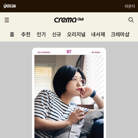
라운지
홈
추천
인기
신규
오리지널
내서재
크레마샵