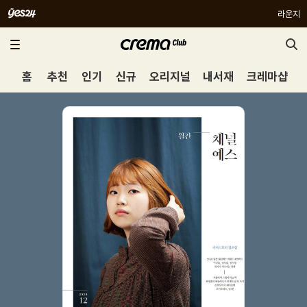
라운지
홈
추천
인기
신규
오리지널
내서재
크레마샵