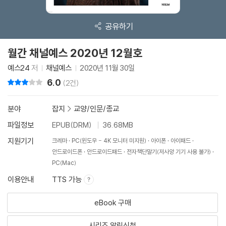
공유하기
월간 채널예스 2020년 12월호
예스24
저
채널예스
2020년 11월 30일
6.0
리뷰 총점
(2건)
분야
잡지
>
교양/인문/종교
파일정보
EPUB(DRM)
36.68MB
지원기기
크레마
PC(윈도우 - 4K 모니터 미지원)
아이폰
아이패드
안드로이드폰
안드로이드패드
전자책단말기(저사양 기기 사용 불가)
PC(Mac)
이용안내
TTS 가능
eBook 구매
시리즈 알림신청