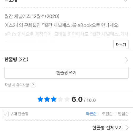
책소개
월간 채널예스 12월호(2020)
예스24의 문화웹진 『월간 채널예스』를 eBook으로 만나세요.
ePub 형식으로 제작되어, 모바일 화면에서도 『월간 채널예스』기사
를 편하게 읽을 수 있습니다.
더보기
한줄평
(2건)
한줄평 이동
한줄평 쓰기
작성 시 유의사항
6.0
총 평점 6.0점
/ 10.0
구매 한줄평
최근순
추천순
별점순
한줄평 전체보기