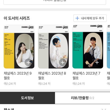
이 도서의 시리즈
내서재에 모두 추가
채널예스 2023년 9
채널예스 2023년 8
채널예스 2023년 7
채
월호
월호
월호
월
예스24 저
예스24 저
예스24 저
예
도서정보
리뷰/한줄평
0/2
책소개 보이기/감추기