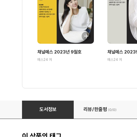
채널예스 2023년 9월호
채널예스 2023
예스24 저
예스24 저
월간 채널예스 2023년 2월호
도서정보
리뷰/한줄평
(0/
0
)
이 상품의 태그