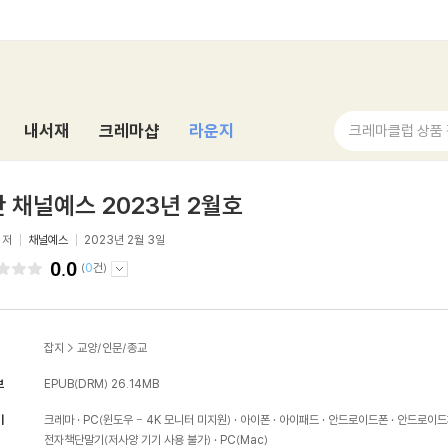
내서재
크레마샵
라운지
크레마클럽 상품
 채널예스 2023년 2월호
저
채널예스
2023년 2월 3일
0.0
(
0
건)
잡지
>
교양/인문/종교
보
EPUB(DRM)
26.14MB
기
크레마
PC(윈도우 - 4K 모니터 미지원)
아이폰
아이패드
안드로이드폰
안드로이드
전자책단말기(저사양 기기 사용 불가)
PC(Mac)