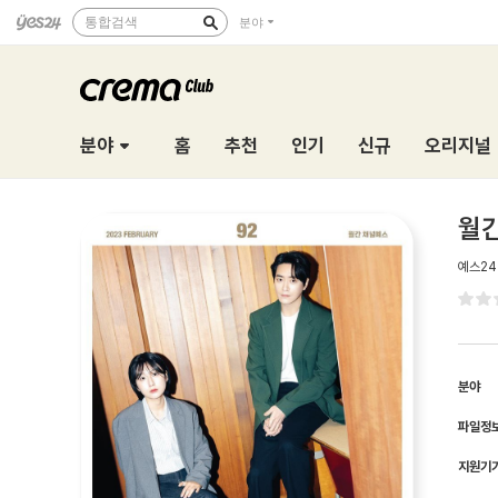
통합검색
분야
분야
홈
추천
인기
신규
오리지널
월간
예스24
분야
파일정
지원기