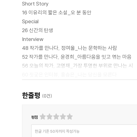
Short Story
16 이유리의 짧은 소설_오 분 동안
Special
26 신간의 탄생
Interview
48 작가를 만나다, 정여울_나는 문학하는 사람
52 작가를 만나다, 윤경희_아름다움을 잇고 엮는 마음
56 오늘의 작가, 고명재_가장 투명한 부위로 만나는 시
60 짓궃은 인터뷰, 홍승은_나는 당신을 모른다
Column
64 신간을 기다립니다_앙꼬 작가님께
한줄평
(
0
건)
68 이훤의 한 발 느린 집사람_고요한 밤 거룩한 밤
74 황유원의 혼자서 추는 춤_폭풍의 언덕 후폭풍
평점
76 조예은의 반짝이는 진열장_호러-오컬트라는 취향에
80 심윤경의 할 수 있다 할 수 없다_내 머릿속의 타이어
한글 기준 50자까지 작성가능
84 무루가 읽은 그림책_『나와 없어』