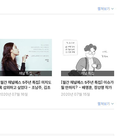
펼쳐보기
채널 특집
채널 특집
[월간 채널예스 5주년 특집] 미치도
[월간 채널예스 5주년 특집] 이슈가
록 섭외하고 싶었다 - 조남주, 김초
될 만하지? - 배명훈, 장강명 작가
엽 외
외
2020년 07월 16일
2020년 07월 15일
펼쳐보기