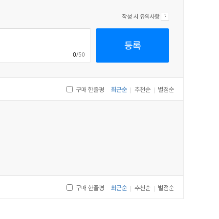
작성 시 유의사항
등록
0
/50
구매 한줄평
최근순
추천순
별점순
|
|
구매 한줄평
최근순
추천순
별점순
|
|