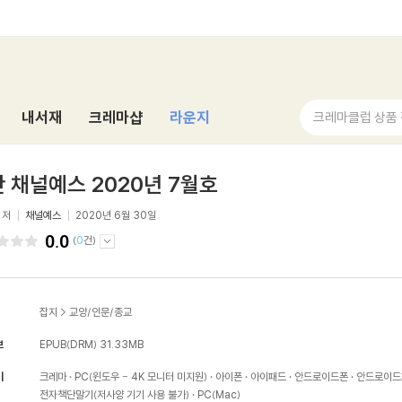
내서재
크레마샵
라운지
크레마클럽 상품
 채널예스 2020년 7월호
저
채널예스
2020년 6월 30일
0.0
(
0
건)
잡지
>
교양/인문/종교
보
EPUB(DRM)
31.33MB
기
크레마
PC(윈도우 - 4K 모니터 미지원)
아이폰
아이패드
안드로이드폰
안드로이드
전자책단말기(저사양 기기 사용 불가)
PC(Mac)