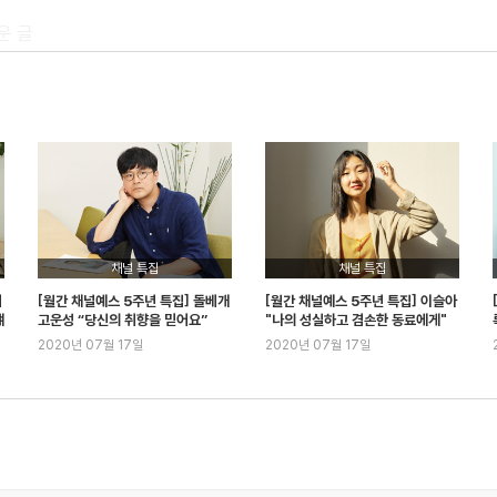
운 글
 방법
야, 김보라
채널 특집
채널 특집
레
[월간 채널예스 5주년 특집] 돌베개
[월간 채널예스 5주년 특집] 이슬아
얘
고운성 “당신의 취향을 믿어요”
"나의 성실하고 겸손한 동료에게"
2020년 07월 17일
2020년 07월 17일
게
을