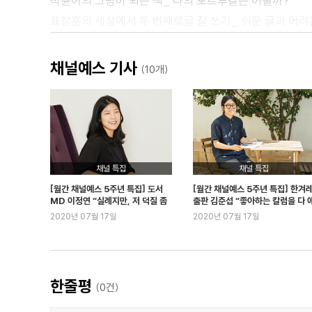
석윤이의 그림이 되는 책_ 나의 포르투갈은 어떨까?
표정훈의 세상에서 두 번째로글 잘 쓰기_ 쉬운 글과 어려
이수련의 엇갈린 관계_ 부모가 오해하는 것
황석희의 영화 번역담_ 영화 재번역과 고대 유물 발굴
채널예스 기사
(10개)
백세희의 떡볶이만큼 좋은 시_ 아주 먼 곳으로
김지은의 모두 함께 읽는 책_ 어린이와 제대로 대화하는
유희경의 이달의 시집 서점_ 서점을 잘 운영하는 방법
전고운의 부귀영화_ 거울과 가위바위보
손희정의 더 페이보릿_ 어쩌면 사랑이 우리를 구원할 거
채널 특집
채널 특집
윤덕원의 읽은 만큼 들린다_ 감싸거나 씻어내거나
[월간 채널예스 5주년 특집] 도서
[월간 채널예스 5주년 특집] 한겨
Interview
MD 이정연 “실례지만, 저 덕질 좀
출판 김준섭 “좋아하는 칼럼을 다 
할게요”
기해도 되나요?”
2020년 07월 17일
2020년 07월 17일
인터뷰_ 황석영- 세상은 변한다. 아주 조금씩, 아주 느리
인터뷰_ 정아은- 무엇이 더 가치 있는 일일까
인터뷰_ 권성민- 혼자 살아가는 당신에게
Review
한줄평
(
0
건)
윤하정의 공연 세상_ 유럽 최고의 클래식 축제와 소금 마