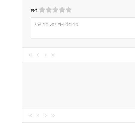
김하나의 측면돌파_ 삼천포책방 추천 책
평점
오은의 옹기종기_ 어떤,책임 추천 책
편집자 인터뷰_ 이렇게 기획했습니다
한글 기준 50자까지 작성가능
MD 리뷰 대전_ 예스24 도서 MD가 엄선한 이달의 책
나도, 에세이스트 대상 수상작_ 우리에게 케이크가 필요
Extra
독립 북클러버_ 다름을 인정할 때, ‘지식확장모임’
책방지기가 잘 팔고 싶은 책_ ‘믿음문고’ 이누리 대표
편집 후기