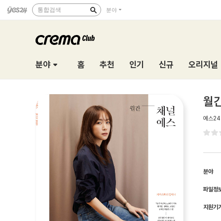
통합검색
분야
분야
홈
추천
인기
신규
오리지널
월간
예스24
분야
파일정
지원기