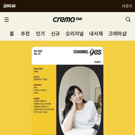
라운지
홈
추천
인기
신규
오리지널
내서재
크레마샵