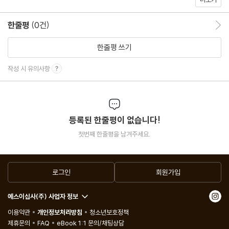
Interview
한줄평
(0건)
한줄평 이동
44 작가를 만나다, 김정_일단 해봐요, 재밌잖아요
48 작가를 만나다, 프란치스카 비어만_아이들이 책을 좋아하려면
한줄평 쓰기
52 오늘의 작가, 이인규_둔촌주공아파트, 40년의 생애를 들여다보
작성 시 유의사항
다
Column
등록된 한줄평이 없습니다!
58 신간을 기다립니다_김혜진 작가님께
첫번째 한줄평을 남겨주세요.
62 이훤의 한 발 느린 집사람_이토록 많은 인사
68 고명재의 사랑하는 시_사랑, 나선형으로 말하기
70 심윤경의 할 수 있다 할 수 없다_예술가의 길
로그인
회원가입
74 무루가 읽은 그림책_『여름이 오기 전에』
예스이십사(주) 사업자 정보
이용약관
개인정보처리방침
청소년보호정책
Now
제휴문의
FAQ
eBook 1:1 문의/채팅상담