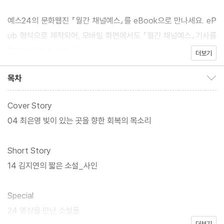
예스24의 문화웹진 『월간 채널예스』를 eBook으로 만나세요. eP
ub 형식으로 제작되어, 모바일 화면에서도 『월간 채널예스』기사를
편하게 읽을 수 있습니다.
더보기
목차
목차 보이기/감추기
Cover Story
04 최은영 빛이 있는 곳을 향한 회복의 목소리
Short Story
14 김지연의 짧은 소설_사인
Special
24 영상을 만난 소설들
더보기