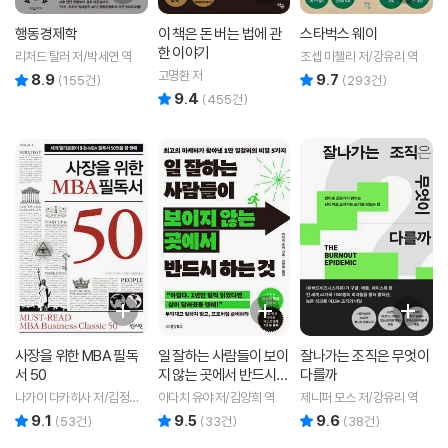
행동경제학
이 책은 돈 버는 법에 관
스타벅스 웨이
한 이야기
리처드 탈러 저/박세연 역
조셉 미첼리 저/강유리 역
고명환 저
8.9
9.7
리뷰 총점
리뷰 총점
(
155
건)
(
293
건)
9.4
리뷰 총점
(
455
건)
사장을 위한 MBA 필독
일 잘하는 사람들이 보이
잘나가는 조직은 무엇이
서 50
지 않는 곳에서 반드시
다를까
하는 것
나가이 다카히사 저/김정환
아다치 유야 저/김양희 역
제니퍼 모스 저/강유리 역
역
9.1
9.5
9.6
리뷰 총점
리뷰 총점
리뷰 총점
(
53
건)
(
33
건)
(
38
건)