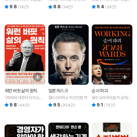
역
역
환 역
9.8
8.8
9.4
리뷰 총점
리뷰 총점
리뷰 총점
(
35
건)
(
34
건)
(
26
건)
워런 버핏 삶의 원칙
일론 머스크
순서 파괴
구와바라 데루야 저/지소연
월터 아이작슨 저/안진환 역
콜린 브라이어,빌 카 공저/유
역
정식 역
9.8
9.5
9.1
리뷰 총점
리뷰 총점
리뷰 총점
(
44
건)
(
254
건)
(
75
건)