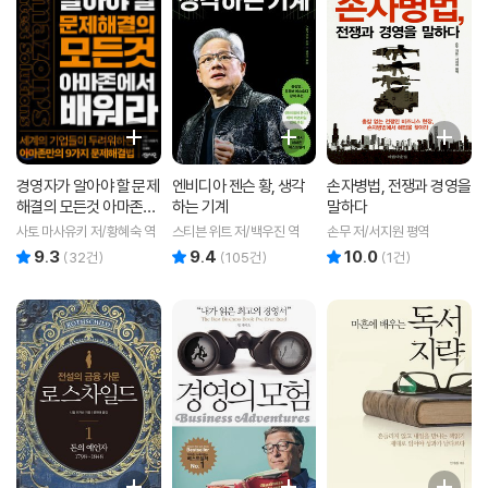
경영자가 알아야 할 문제
엔비디아 젠슨 황, 생각
손자병법, 전쟁과 경영을
해결의 모든것 아마존에
하는 기계
말하다
서 배워라
사토 마사유키 저/황혜숙 역
스티븐 위트 저/백우진 역
손무 저/서지원 평역
9.3
9.4
10.0
리뷰 총점
리뷰 총점
리뷰 총점
(
32
건)
(
105
건)
(
1
건)