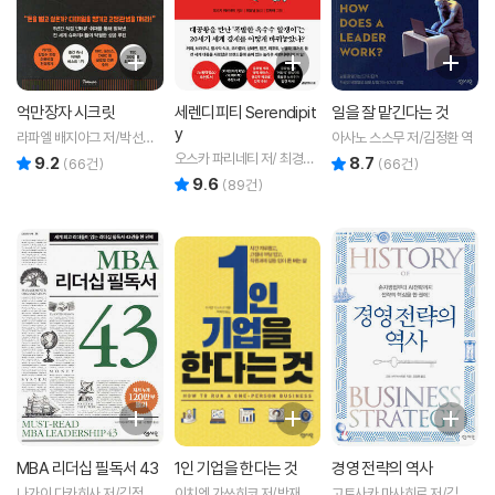
억만장자 시크릿
세렌디피티 Serendipit
일을 잘 맡긴다는 것
y
라파엘 배지아그 저/박선령
아사노 스스무 저/김정환 역
역
오스카 파리네티 저/ 최경남
9.2
8.7
리뷰 총점
리뷰 총점
(
66
건)
(
66
건)
역/ 안희태 그림
9.6
리뷰 총점
(
89
건)
MBA 리더십 필독서 43
1인 기업을 한다는 것
경영 전략의 역사
나가이 다카히사 저/김정환
이치엔 가쓰히코 저/박재영
고토사카 마사히로 저/김정