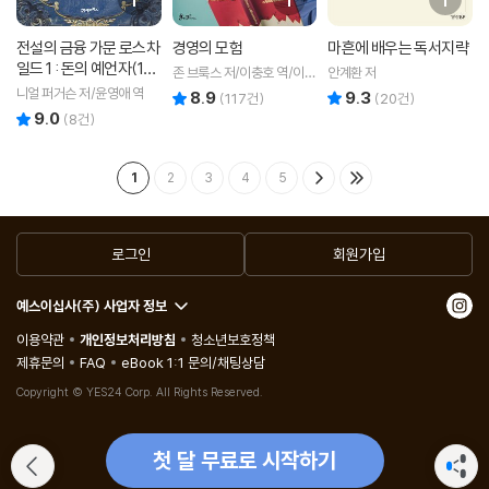
전설의 금융 가문 로스차
경영의 모험
마흔에 배우는 독서지략
일드 1 : 돈의 예언자(17
존 브룩스 저/이충호 역/이동
안계환 저
98~1848)
기 감수
니얼 퍼거슨 저/윤영애 역
8.9
9.3
리뷰 총점
리뷰 총점
(
117
건)
(
20
건)
9.0
리뷰 총점
(
8
건)
1
2
3
4
5
로그인
회원가입
예스이십사(주) 사업자 정보
이용약관
개인정보처리방침
청소년보호정책
제휴문의
FAQ
eBook 1:1 문의/채팅상담
Copyright © YES24 Corp. All Rights Reserved.
첫 달 무료로 시작하기