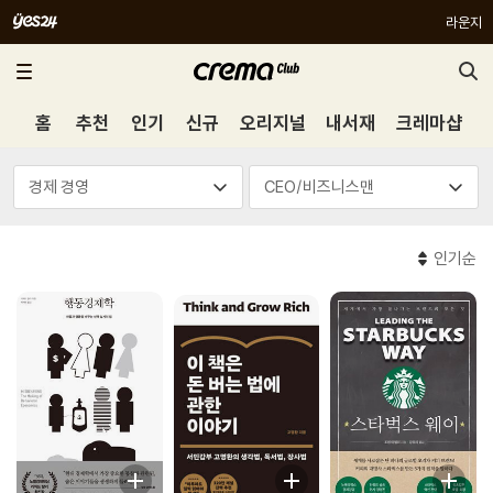
라운지
홈
추천
인기
신규
오리지널
내서재
크레마샵
인기순