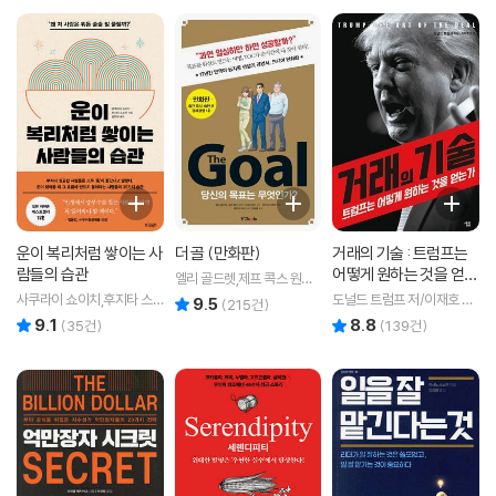
운이 복리처럼 쌓이는 사
더 골 (만화판)
거래의 기술 : 트럼프는
람들의 습관
어떻게 원하는 것을 얻는
엘리 골드렛,제프 콕스 원저/
가
기시라 유지 감수/아오키 다
사쿠라이 쇼이치,후지타 스
도널드 트럼프 저/이재호 역
9.5
리뷰 총점
(
215
건)
케오 각색/아오타 야마 만화/
스무 공저/김현화 역
저
9.1
8.8
리뷰 총점
리뷰 총점
(
35
건)
(
139
건)
김해용 역