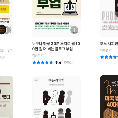
누구나 하루 30분 투자로 월 10
포노 사피
0만 원 더 버는 블로그 부업
박슬라 공역
최재붕 저
김상은 저
1
건)
9.4
(
106
건)