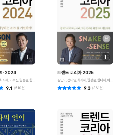
아 2024
트렌드 코리아 2025
김난도,전미영,최지혜,이수진,권정윤,한다혜,이준영,이향은,이혜원,추예린,전다현 공저
김난도,전미영,최지혜,권정윤,한다혜,이혜원,이준영,이향은,추예린,전다현 저
9.1
(
510
건)
9.3
(
361
건)