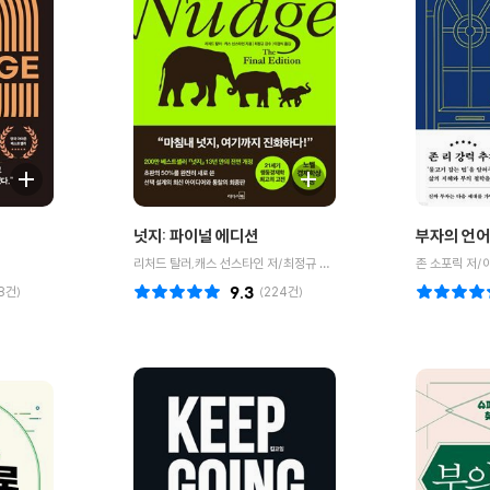
넛지: 파이널 에디션
부자의 언어
리처드 탈러,캐스 선스타인 저/최정규 감수/이경식 역
존 소포릭 저/
8
건)
9.3
(
224
건)