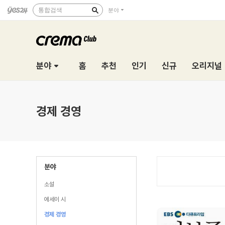
통합검색
분야
분야
홈
추천
인기
신규
오리지널
경제 경영
분야
소설
에세이 시
경제 경영