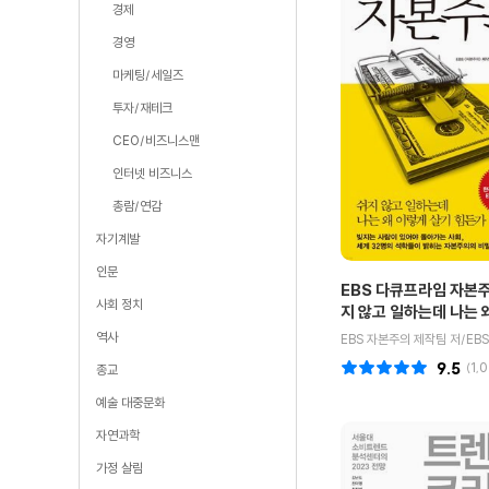
경제
경영
마케팅/세일즈
투자/재테크
CEO/비즈니스맨
인터넷 비즈니스
총람/연감
자기계발
인문
EBS 다큐프라임 자본주
사회 정치
지 않고 일하는데 나는 
살기 힘든가
역사
9.5
(
1,
종교
예술 대중문화
자연과학
가정 살림