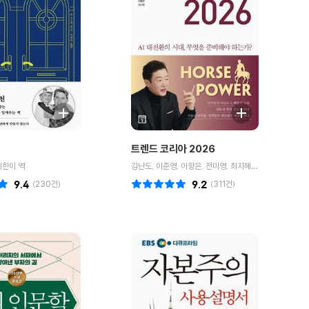
트렌드 코리아 2026
이한이 역
김난도, 이준영, 이향은, 전미영, 최지혜 저 외 7명
9.4
(
230
건)
9.2
(
311
건)