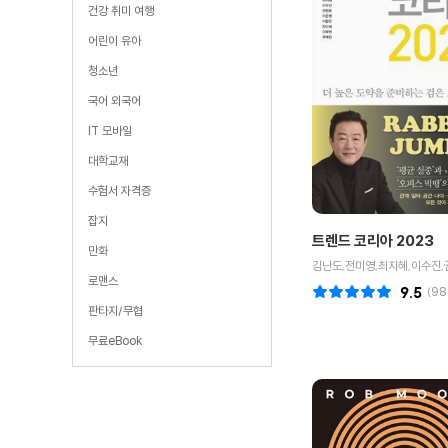
건강 취미 여행
어린이 유아
청소년
국어 외국어
IT 모바일
대학교재
수험서 자격증
잡지
트렌드 코리아 2023
만화
로맨스
9.5
(
98
판타지/무협
무료eBook