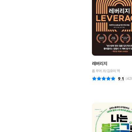
레버리지
롭 무어 저/김유미 역
9.1
(
42