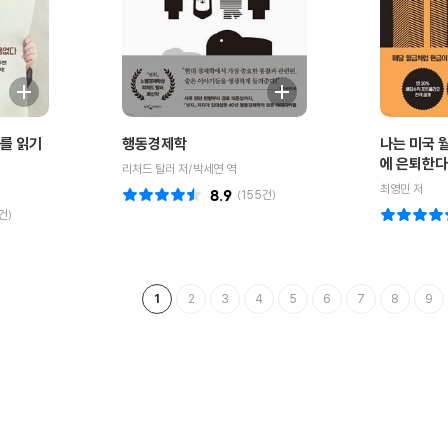
를 읽기
행동경제학
나는 미국 
에 은퇴한다
리처드 탈러 저/박세연 역
최영민 저
8.9
(
155
건)
건)
1
2
3
4
5
6
7
8
9