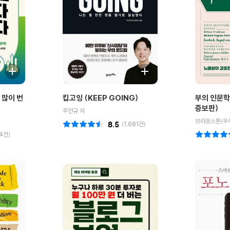
 많이 번
킵고잉 (KEEP GOING)
부의 인문학
증보판)
주언규 저
브라운스톤(우석
8.5
(
1,681
건)
4
건)