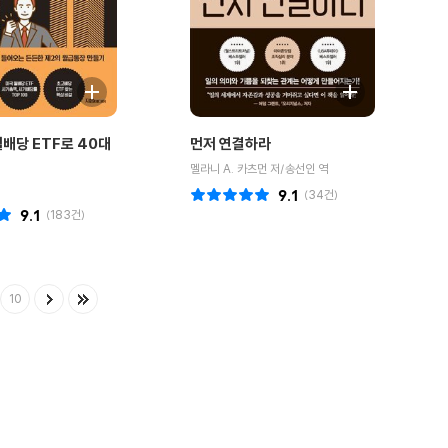
월배당 ETF로 40대
먼저 연결하라
멜라니 A. 카츠먼 저/송선인 역
9.1
(
34
건)
9.1
(
183
건)
10