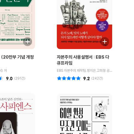
 (20만부 기념 개정
자본주의 사용설명서 : EBS 다
큐프라임
) 저
EBS 자본주의 제작팀,정지은,고희정 공저/EBS MEDIA 기획
9.0
(
291
건)
9.2
(
242
건)