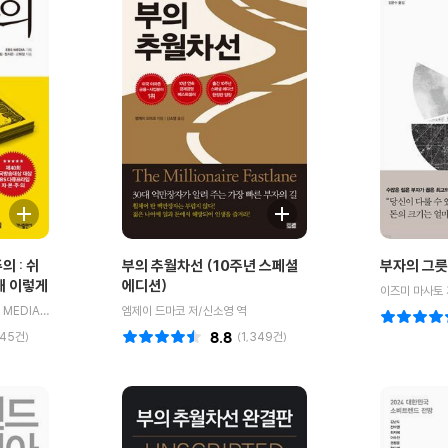
의 : 쉬
부의 추월차선 (10주년 스페셜
부자의 그릇
왜 이렇게
에디션)
이즈미 마사토 
EBS 자본주의 제작팀 저/EBS MEDIA 기획
엠제이 드마코 저/신소영 역
045
건)
8.8
(
1,349
건)