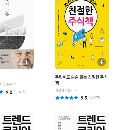
주린이도 술술 읽는 친절한 주식
책
저/김윤수 역
최정희,이슬기 저
9.2
(
1,141
건)
9.5
(
422
건)