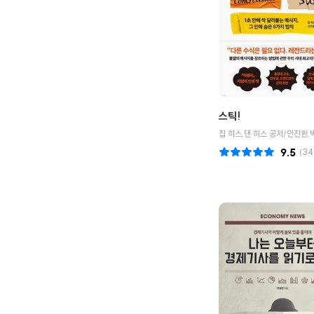
스틱!
칩 히스,댄 히스 공저/안진환,
9.5
(
34