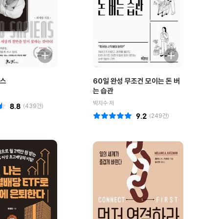
엔스
60일 완성 무조건 모이는 돈 버
는 습관
박지수 저
8.8
(
439
건)
9.2
(
249
건)