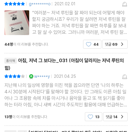
- 저녁 루틴 만들기 2단계, 시간 관리
g********o
2021.02.01
평점10점
|
|
“여러분~ 저녁 루틴을 잘 짜야 되는데 어떻게 해야
할지 궁금하시죠? 우리가 잘 살려면 저녁 루틴을 잘
하고 싶은 건 많은데 시간이 없다고?
짜야 하는 거죠. 저녁 루틴을 잘 짜면 하루를 잘 보내
오늘 하루 뭐 했지? 데일리 피드백
물론 그 역시 처음에는 잘못된 목표 설정으로 좌절을 맛보기도 하고,
고 잘 살 수 있어요. 그러니까 여러분, 저녁 루틴 잘
짜세요^^”와 같은 극혐의 패턴의 글을 쓰는 블로그
똑똑한 저녁 생활 길잡이, 루틴 시간표
잘못된 시간 관리로 생활 패턴이 망가지기도 했다. 하지만 수없이 많
44명
이 이 리뷰를 추천합니다.
44
댓글
69
공감
느낌의 자기개발서가 있다. 사실 이 책도 그럴까봐
할 땐 하고, 놀 땐 놀고! 포모도로 테크닉
은 시행착오 끝에 저녁 시간의 특성에 맞게 목표를 설정하고, 자신의
좀 걱정했는데(유튜브를 몰랐음), 와, 구석 구석이 다
리뷰제목
쓸데없는 고민을 줄여주는 미니멀리즘
시간 사용 패턴에 맞게 저녁 루틴 만드는 법을 고안해냈다. 현재 그
깨알
아침, 저녁 그 보다는_031 (아침이 달라지는 저녁 루틴의
종이책
어이없는 시간 낭비를 없애는 기술
는 유튜브를 통해 자신이 정리한 노하우를 사람들에게 공유하고 있
힘)
TIP. 시간 관리를 도와주는 스마트한 도구
으며, 그의 콘텐츠들은 저녁형 자기계발러들의 큰 호응을 얻어 누적
YES마니아 : 로얄
w*****y
2021.04.25
평점8점
|
|
조회 수 총 330만 뷰를 돌파했다. 또한 온라인 클래스 플랫폼 ‘마이
지난해 나의 일상에 영향을 미친 책을 꼽으라면 단연 ‘나의 하루는
4시 30분에 시작된다’를 말해야 할 것이다. 안 그래도 이른 아침 일
PART 5. “내 몸이 알아서 움직이게 만드는 루틴 공식”
비스킷(mybiskit)’에서 진행 중인 시간 관리 강의는 15주 넘게 인
어나 그 조용함 속에 차를 마시거나 음악을 듣고 또 책 읽기를 좋아
- 저녁 루틴 만들기 3단계, 루틴 관리
기 클래스에 오르며 실용성을 인정받았다. 이 책은 단순히 저자 개인
하는 터라 아침, 아니 새벽 시간의 주도적인 활용에 대해 언급하는
의 경험담을 공유하는 것을 넘어 자신의 목표와 시간에 맞게 루틴을
그 책이 반갑기도 또 내게 도전을 주기도 했다. 게다가 몇 번의 실행
13명
이 이 리뷰를 추천합니다.
13
댓글
14
공감
이후 주말이 아닌 주중에도, 그것도 출근하
꾸준히 하고 싶다면 루틴으로 만들어라
만들 수 있도록 알려주므로 누구나 이 책을 읽고 나면 자신만의 ‘저
열정이 넘치는 날에는 시작하지 마라
리뷰제목
녁 루틴’을 완성할 수 있다. 시간이 부족하다는 핑계로, 의지력이 약