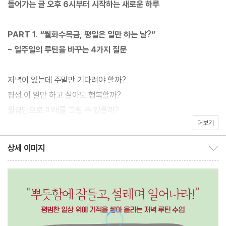
들어가는 글 오후 6시부터 시작하는 새로운 하루
“퇴근 후 3시간, 내가 원하는 나를 만들어라!”
PART 1. “월화수목금, 평일은 일만 하는 날?”
- 일주일의 루틴을 바꾸는 4가지 질문
설레는 하루를 만드는 똑똑한 저녁 사용법
저녁이 있는데 주말만 기다려야 할까?
평생 이 일만 하고 살아도 행복할까?
월급만으로 미래를 그릴 수 있을까?
저녁 시간이 달라지고 있다. 주 52시간 근무제 시행으로 야근이 줄
더보기
하고 싶은 일들, 퇴사하면 할 수 있을까?
어들고, 코로나 19의 여파로 저녁 회식과 모임 등이 취소되면서 그
TIP. 퇴근 후, 할 수 있는 일을 찾고 싶다면?
어느 때보다 더 많은 여가 시간을 얻게 된 지금, 저녁 시간은 이제 휴
상세 이미지
상세 이미지 보이기/감추기
식 시간이 아니라 자기계발, 취미 생활 등 자신이 원한다면 무엇이든
PART 2. “저녁이 달라지자 아침이 달라졌다”
도전할 수 있는 새로운 기회가 되었다. 그러나 막상 저녁 시간에 새
- 저녁 시간을 통해 얻은 4가지 선물
로운 일을 시작하려고 하면 왠지 모를 체력적인 부담 때문에 침대에
서만 시간을 보내는 직장인이 많다. 미래를 생각하면 불안하지만 막
자존감: 내가 가치 있는 사람이라는 근거
상 집에 오면 아무것도 하지 않고, 일만 하다가 하루가 가는 게 억울