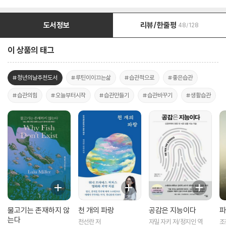
도서정보
리뷰/한줄평
48/128
이 상품의 태그
#청년의날추천도서
#루틴이이끄는삶
#습관적으로
#좋은습관
#습관의힘
#오늘부터시작
#습관만들기
#습관바꾸기
#생활습관
물고기는 존재하지 않
천 개의 파랑
공감은 지능이다
파
는다
천선란 저
자밀 자키 저/정지인 역
조