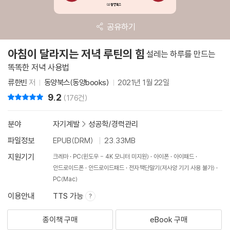
공유하기
아침이 달라지는 저녁 루틴의 힘
설레는 하루를 만드는
똑똑한 저녁 사용법
류한빈
저
동양북스(동양books)
2021년 1월 22일
9.2
리뷰 총점
(176건)
분야
자기계발
>
성공학/경력관리
파일정보
EPUB(DRM)
23.33MB
지원기기
크레마
PC(윈도우 - 4K 모니터 미지원)
아이폰
아이패드
안드로이드폰
안드로이드패드
전자책단말기(저사양 기기 사용 불가)
PC(Mac)
이용안내
TTS 가능
종이책 구매
eBook 구매