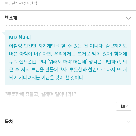
룰루 밀러 저/정지인 역
책소개
책소개 보이기/감추기
MD 한마디
아침형 인간만 자기계발을 할 수 있는 건 아니다. 출근하기도
바쁜 아침이 버겁다면, 우리에게는 뜨거운 밤이 있다! 침대에
누워 핸드폰만 보다 '뭐라도 해야 하는데' 생각은 그만하고, 퇴
근 후 저녁 루틴을 만들어보자. 뿌듯함과 설렘으로 다시 또 저
녁이 기다려지는 아침을 맞이 할 것이다.
“뿌듯함에 잠들고, 설레며 일어나라!”
더보기
평범한 일상 위에 기적을 쌓아 올리는 저녁 루틴 수업
목차
목차 보이기/감추기