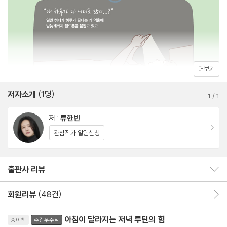
N잡: 직장인이지만 꿈은 따로 있습니다
해 밤늦게까지 핸드폰을 붙잡는 사람들. 이들에게 필요한 것이 바로
나 자신: 일과 삶의 중심에 나를 세우다
저녁 시간만을 위한 ‘루틴’이다.
파이프라인: 어느덧 월급이 두 배가 되다
TIP. 나에게 꼭 맞는 사이드 프로젝트 찾기
더보기
PART 3. “알찬 저녁을 위한 목표 설정 로드맵”
여기, 퇴근만 하면 유튜버로, 온라인 클래스 강사로, 플래너 제작자
저자소개
(1명)
- 저녁 루틴 만들기 1단계, 목표 설정
1
/
1
로, 연극배우로 종횡무진 활약하는 프로 N잡러가 있다. 바로 이 책
의 저자 류한빈이다. 그가 이처럼 하고 싶은 일을 모두 하며 살 수 있
저 :
류한빈
의미를 찾아야 목표를 이룰 수 있다
는 비결은 단순하다. 바로 같은 시간에 같은 일을 반복하며 만든 ‘루
이동
관심작가 알림신청
기대를 현실로 바꾸는 목표 설정 4단계
틴’이 있다는 사실이다. 저녁 루틴이란, 간단하게 말하면 ‘저녁 시간
지금 바로 시작하는 힘, 액션 플래너
표’를 만들어 매일 정해진 시간에 정해진 일을 반복하는 것이다. 일
출판사 리뷰
출판사 리뷰 보이기/감추기
아직도 출발선 앞에서 망설이고 있다면
의 순서와 실천 시간을 정해두고 반복하다 보면, 무엇을 언제 시작할
TIP. 오직 나를 위한 목표를 만드는 법
지 고민하는 시간이 사라지고 그때그때 저절로 몸이 움직인다. 이것
회원리뷰
(48건)
회원리뷰 이동
이 바로 특별한 의지력이 없이도 저녁 시간을 알차게 보낼 수 있는
리뷰제목
PART 4. “하루를 두 배로 만드는 시간 관리법”
아침이 달라지는 저녁 루틴의 힘
비결이다.
종이책
주간우수작