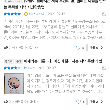
[아침이 달라지는 저녁 루틴의 힘] 설레는 아침을 만드
eBook
구매
생각은 어른이 하지만 행동은 아이가 한다
하다는 이유로 저녁 시간을 아무 의미 없이 흘려보냈다면 이제 ‘저녁
는 똑똑한 저녁 시간활용법
내가 원하는 나를 만드는 이미지 메이킹
루틴’으로 퇴근 후 3시간을 오직 나만을 위한 시간으로 만들어보자.
YES마니아 : 골드
s*******4
2021.02.12
평점10점
|
|
함께 가면 더 오래 더 멀리 간다
＜아침이 달라지는 저녁 루틴의 힘＞ 류한빈 저/ 동양북스(동양bo
TIP. 에너지 넘치는 하루를 여는 아침 루틴
oks) 2021년 1월 22일 "뿌듯함에 잠들고, 설레며 일어나라!" 1.
들어가며 “오늘 퇴근하면 뭐라도 해볼까?” “피곤해 죽겠는데 무
슨, 아이들 재우고 일찍 잠이나 자자.” 오늘도 워킹맘의 하루가 끝나
PART 6. “아무것도 하기 싫을 땐 딱 하나만 해라”
가고 있다. 워킹맘은 퇴근해서 집에 오면 제2의 업무가 시작된다. 그
- 흔들리는 루틴을 지키는 6가지 위기 대처법
8명
이 이 리뷰를 추천합니다.
8
댓글
4
공감
것은 바로 육아와 집안 일이다.
리뷰제목
어제와는 다른 나!, 아침이 달라지는 저녁 루틴의 힘
종이책
구매
저녁 약속이 생겨 계획이 틀어졌다면
k****e
2021.02.07
평점8점
|
|
슬럼프와 무기력증이 갑자기 밀려온다면
가끔 영화나 드라마 또는 책을 보게 되면 내 얘기같
나름대로 노력해도 만족스럽지 않다면
이 여겨지는 경우가 있다. '아, 저 얘긴 내 얘기인데,
게으른 완벽주의가 시작을 가로막는다면
저 사람도 나와 비슷한데?'라며 감정이입 아니 과다
몰입 상태가 된다. 그리고 그렇게 본 것들은 두고두
의지력이 약하고 자기합리화가 심하다면
고 기억에 남아 앞으로의 삶에도 영향을 미치는데 특
다 그만두고 싶을 때 필요한 3가지 질문
5명
이 이 리뷰를 추천합니다.
5
댓글
2
공감
히 책의 경우엔 읽지 않은 채 소개만으로도 마치 내
TIP. 알찬 저녁 생활을 위한 체력 관리 노하우
얘기같고 넘 도움이 될 듯해 마구마구 읽고 싶어지는