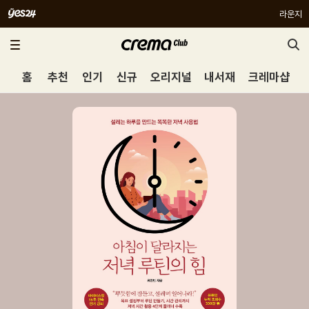
라운지
홈
추천
인기
신규
오리지널
내서재
크레마샵