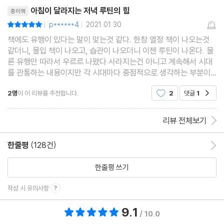
리뷰제목
경우가 많다. 이
아침이 달라지는 저녁 루틴의 힘
종이책
나가는 글 나는 오늘도 즐겁게 ‘할 일’을 한다
p******4
2021.01.30
평점10점
|
|
책에도 유행이 있다는 말이 맞는것 같다. 한창 열정 책이 나오는것
같더니, 몰입 책이 나오고, 습관이 나오더니 이젠 루틴이 나온다. 물
부록. 새로운 저녁 생활을 위한 플래너
론 유행만 따라서 우르르 나왔다 사라지는건 아니고 계속해서 시대
만다라트 플래너
를 관통하는 내용이지만 각 시대마다 중점적으로 생각하는 부분이
액션 플래너
있는듯 하다. 아마 코로나 때문에 우리가 일상적으로 누려왔던 평범
2명
이 이 리뷰를 추천합니다.
2
댓글
1
공감
한 생활이 무너지면서 이 '루틴'이라는
이브닝 플래너
데일리 플래너
리뷰 전체보기
한줄평
(128건)
한줄평 이동
한줄평 쓰기
작성 시 유의사항
9.1
총 평점 9.1점
/ 10.0