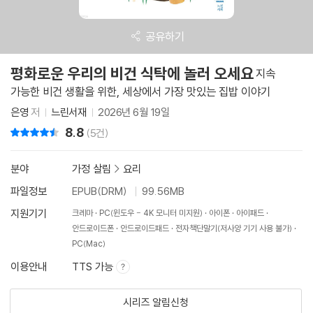
공유하기
평화로운 우리의 비건 식탁에 놀러 오세요
지속
가능한 비건 생활을 위한, 세상에서 가장 맛있는 집밥 이야기
은영
저
느린서재
2026년 6월 19일
8.8
리뷰 총점
(5건)
분야
가정 살림
>
요리
파일정보
EPUB(DRM)
99.56MB
지원기기
크레마
PC(윈도우 - 4K 모니터 미지원)
아이폰
아이패드
안드로이드폰
안드로이드패드
전자책단말기(저사양 기기 사용 불가)
PC(Mac)
이용안내
TTS 가능
시리즈 알림신청