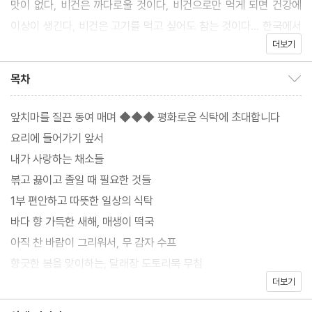
맛이 없다, 비건은 까다로울 것이다, 비건으로만 먹게 되면 건강에
이상이 생긴다, 비건은 고기를 먹고 싶어도 참는 것이다… 한국에서
더보기
비건으로 살아가는 일은 만만치 않아 보입니다. 일단 식당에 가더라
도 어떤 방식으로 요리를 하는지, 질문을 던져야 하니까요. 그러나
목차
목차 보이기/감추기
건강상의 이유, 신념의 이유, 알레르기 등 자신만의 다양한 이유로
비건 라이프를 선택하는 이들이 늘고 있답니다.
앞치마를 질끈 동여 매며 ◆◆◆ 평화로운 식탁에 초대합니다
이 책을 쓰게 된 은영 작가는 비건 라이프를 실천한 지 이제 4년 차
요리에 들어가기 앞서
가 되었다고 해요. 그 뒤로 더 맛있게 먹고, 더 즐겁게 먹고, 더 재밌
내가 사랑하는 채소들
는 일상이 펼쳐지고 있다는 그의 비건 라이프가 궁금해집니다. 요리
볶고 끓이고 졸일 때 필요한 것들
하는 시간이 자신을 귀하게 대접해주는 시간이라서 즐겁다고 말하
1부 편안하고 따뜻한 일상의 식탁
는 그녀의 비건 레시피에는 특별함과 평범함이 동시에 있습니다. 비
바다 향 가득한 새해, 매생이 떡국
건으로 살아가며 겪게 되는 다양한 에피소드, 그리고 그녀가 종종 해
아직 찬 바람이 그리워서, 무 감자 수프
먹는 집밥 레시피로 당신을 초대하려고 합니다.
향긋한 봄을 맞이하는, 달래장 도토리묵 무침
더보기
찜기 없이 만드는, 쑥 버무리
비건이라서 오히려 더 좋은, 더 즐거운 식탁입니다
시장에서 사온 먹거리로 한 끼, 봄동 겉절이 비빔밥