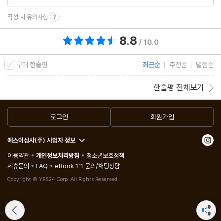
외국에서 여행을 다닐 때는 오히려 비건 라이프를 실천하기가 더 쉬
함께 지키는 마음, 템페 꽈리고추 볶음
작성 시 유의사항
웠다고 저자는 이야기합니다. 꼭 비건 식당이 아니더라도 주방장들
두부의 색다른 변신, 깻잎 두부 스크램블
은 어느 메뉴든, 채소로만 메뉴를 만들어 주겠다고 웃으면서 이야기
8.8
총 평점 8.8점
그냥 시도해 보는 거예요, 콜라비 솜땀
/ 10.0
를 하니까요. 하지만 한국의 식당에서는 그런 요구를 할 수 없습니
데사유노 엔 에스파냐, 토스타다 콘 토마테
다. 파스타에 버터와 치즈를 빼고 올리브 오일만 넣어 음식을 만들어
구매 한줄평
최근순
추천순
별점순
지난 여행을 떠올리며, 순두부 샥슈카
달라고 해도, 왜 그래야 하냐며 꼬치꼬치 묻기 때문이죠. 비건이라는
고통 없는 식탁으로, 가지 캐슈넛 크림 파스타
한줄평 전체보기
정체성을 이야기하면 왜 그리 피곤하게 사냐는 답이 돌아오기도 하
브런치 메뉴로 손색이 없는, 당근 라페 후무스 오픈 샌드위치
고요. 비건으로 살기 전에는 알지 못했던 일들입니다. 비건이라는 이
한가득 끓여 놓고 먹을 수 있는, 렌틸 스튜
로그인
회원가입
유로 이렇게 많은 질문을 받아야만 하는 하루, 비건에 대한 배려가
느리게 만들어 먹는, 버섯 향 가득 감자 뇨끼
적은 한국 사회에서 상처를 받지 않기 위해 노력하는 마음, 내 신념
예스이십사(주) 사업자 정보
우리로 연결된 감각, 공심채 푸주 덮밥
과 정체성을 지키기 위해 진심을 다해 즐겁게 요리하는 일, 그런 에
이용약관
개인정보처리방침
청소년보호정책
친해지길 바라, 오이 딜 아이올리
제휴문의
FAQ
eBook 1:1 문의/채팅상담
피소드들을 겪으며 고민하고 답을 찾아가는 하루가 이 책에 담겨 있
우리는 요정이야, 토마토 마리네이드
Copyright © YES24 Corp. All Rights Reserved.
습니다.
피타 브레드에 쏙 넣어 먹는, 팔라펠과 지중해 샐러드
또한 비건식으로 해먹을 요리가 별로 없다고 생각할 많은 독자들을
다같이 둘러 앉아서, 마파두부 덮밥
위해 너무나 쉽고 간단한 비건 레시피를 에피소드 끝에 함께 실었습
비건도 할 수 있는 칼질, 알배추 스테이크