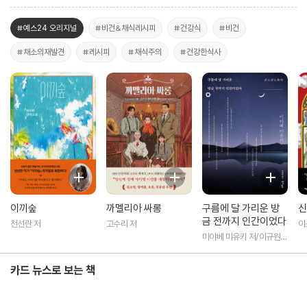
#예스24 오리지널
#비건&채식레시피
#건강식
#비건
#채소의재발견
#레시피
#채식주의
#건강한식사
이끼숲
까멜리아 싸롱
구름에 달 가리운 방
신
금 전까지 인간이었다
천선란 저
고수리 저
이
미야베 미유키 저/이규원
역
카드 뉴스로 보는 책