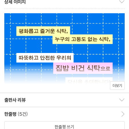
상세 이미지
비건 라이프 4년 차가 된 저자는 누구보다 삼시세끼를 잘 차려 먹는
상세 이미지 보이기/감추기
비건에게 가장 쉬운 요리, 냉이 금귤 된장 파스타
일에 진심입니다. 그녀는 외부 활동이 있을 때는 꼭 도시락을 만들어
한국인이라서 울고 웃는, 콩비지 청국장 찌개
서 가지고 갑니다. 밖에서는 비건식 음식을 쉽고 간단하게 사먹을 수
비건이 되어가는 과정, 두릅 산적
없기 때문이죠.(편집자인 저는 북페어 현장에서 은영 작가의 도시락
재료 본연의 맛을 즐기는 근사한 집밥, 호두 참나물 페스토 리소토
을 살짝 맛본 적이 있었고, 그가 찍은 요리 사진들도 구경하게 되었
카레에도 변주가 필요해, 고추장 연근 카레
어요. 그 인연으로 같이 책도 만들게 되었습니다.) 비건 식당을 찾는
김치가 빠질 수 없지, 사과 당귀 김치
일은 아직, 한국에서는 쉬운 일이 아닙니다. 검색에 검색을 거쳐서
탄소발자국을 줄이는 노력, 도토리전과 비빔 콩단백면
그곳에 가도, 생선이나 계란이 들어간 메뉴가 버젓이 판매되고 있기
단 한 명을 위한 레시피, 버섯 유부 우동과 냉우동
도 하니까요. 비건은 유제품이나 계란, 생선 등 모든 동물성 식재료
맛이 없으면 어때요, 하귤청
를 먹지 않는 일인데, 이 재료들을 일일이 식당의 조리사에게 확인하
참외가 남을 때는, 참외 깍두기
더보기
는 일은 사실 어려운 일입니다. 그래서 은영 작가는 자연스레 자신을
엄마에게 전수받은, 안동식 오이 냉국
위한 집밥 요리에 많은 시간을 쓰고 있습니다. 대충 먹는 일은 자기
출판사 리뷰
떡볶이 덕후가 만드는, 짜장 국물 떡볶이
출판사 리뷰 보이기/감추기
자신을 왠지 함부로 대하는 일처럼 여겨지기 때문이죠. 그래서 간단
도시락 메뉴로 딱 좋은, 톳 두부 주먹밥
한줄평
(5건)
한줄평 이동
한 샐러드를 준비할 때도 은영 작가는 자신이 기른 텃밭의 채소들로
2부 다양하게 섞이고 다시 태어나는 비건 식탁
그릇을 채웁니다.
파티 음식의 밸런스를 잡아주는, 감 파프리카 샐러드
한줄평 쓰기