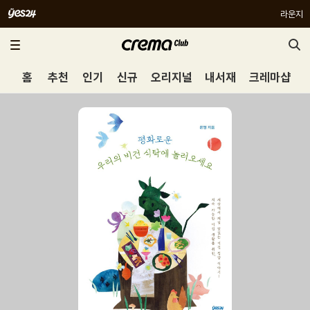
라운지
홈
추천
인기
신규
오리지널
내서재
크레마샵