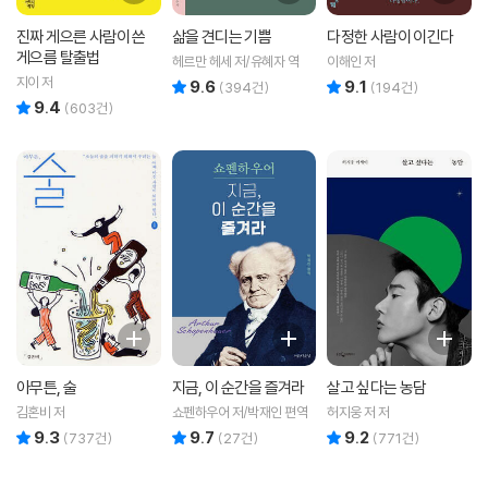
진짜 게으른 사람이 쓴
삶을 견디는 기쁨
다정한 사람이 이긴다
게으름 탈출법
헤르만 헤세 저/유혜자 역
이해인 저
지이 저
9.6
9.1
리뷰 총점
리뷰 총점
(
394
건)
(
194
건)
9.4
리뷰 총점
(
603
건)
아무튼, 술
지금, 이 순간을 즐겨라
살고 싶다는 농담
김혼비 저
쇼펜하우어 저/박재인 편역
허지웅 저 저
9.3
9.7
9.2
리뷰 총점
리뷰 총점
리뷰 총점
(
737
건)
(
27
건)
(
771
건)