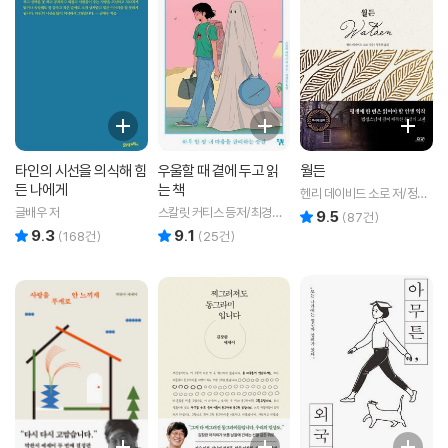
타인의 시선을 의식해 힘
우울할 때 곁에 두고 읽
월든
든 나에게
는 책
헨리 데이비드 소로 저/정윤
희 역
글배우 저
스칼릿 커티스 등저/최경은
9.5
리뷰 총점
(
87
건)
역
9.3
9.1
리뷰 총점
리뷰 총점
(
168
건)
(
25
건)