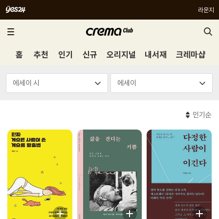
라운지
홈
추천
인기
신규
오리지널
내서재
크레마샵
인기순