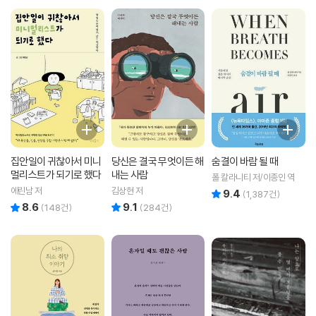
집안일이 귀찮아서 미니
당신은 결국 무엇이든 해
숨결이 바람 될 때
멀리스트가 되기로 했다
내는 사람
폴 칼라니티 저/이종인 역
에린남 저
김상현 저
9.4
리뷰 총점
(
1,387
건)
8.6
9.1
리뷰 총점
리뷰 총점
(
148
건)
(
284
건)