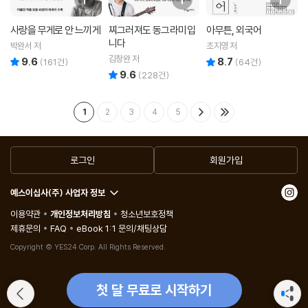
사랑을 무게로 안 느끼게
찌그러져도 동그라미입
아무튼, 외국어
니다
박완서 저
조지영 저
김창완 저
9.6
8.7
리뷰 총점
리뷰 총점
(
161
건)
(
64
건)
9.6
리뷰 총점
(
228
건)
1
2
3
4
5
로그인
회원가입
예스이십사(주) 사업자 정보
이용약관
개인정보처리방침
청소년보호정책
제휴문의
FAQ
eBook 1:1 문의/채팅상담
Copyright © YES24 Corp. All Rights Reserved.
첫 달 무료로 시작하기