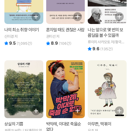
나의 최소 취향 이야기
혼자일 때도 괜찮은 사람
나는 앞으로 몇 번의 보
름달을 볼 수 있을까
신미경 저
권미선 저
류이치 사카모토 저/황국영
9.5
8.9
리뷰 총점
리뷰 총점
(
1,095
건)
(
106
건)
역
9.6
리뷰 총점
(
135
건)
상실의 기쁨
박막례, 이대로 죽을순
아무튼, 떡볶이
없다
프랭크 브루니 저/홍정인 역
요조 저