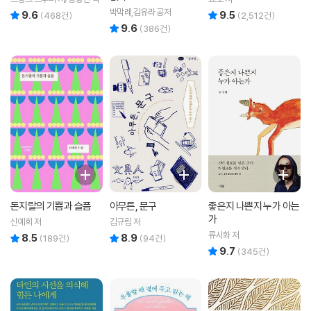
박막례,김유라 공저
9.6
9.5
리뷰 총점
리뷰 총점
(
468
건)
(
2,512
건)
9.6
리뷰 총점
(
386
건)
돈지랄의 기쁨과 슬픔
아무튼, 문구
좋은지 나쁜지 누가 아는
가
신예희 저
김규림 저
류시화 저
8.5
8.9
리뷰 총점
리뷰 총점
(
189
건)
(
94
건)
9.7
리뷰 총점
(
345
건)