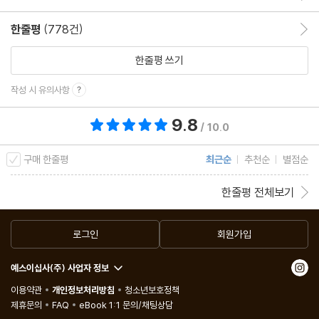
한줄평
(778건)
한줄평 이동
한줄평 쓰기
작성 시 유의사항
9.8
총 평점 9.8점
/ 10.0
구매 한줄평
최근순
추천순
별점순
한줄평 전체보기
로그인
회원가입
예스이십사(주) 사업자 정보
이용약관
개인정보처리방침
청소년보호정책
제휴문의
FAQ
eBook 1:1 문의/채팅상담