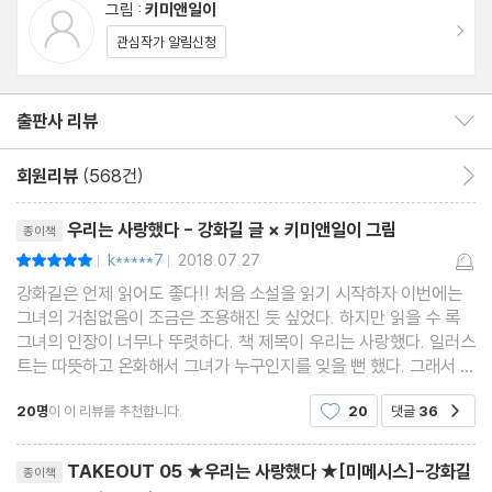
그림 :
키미앤일이
이동
관심작가 알림신청
출판사 리뷰
출판사 리뷰 보이기/감추기
회원리뷰
(568건)
회원리뷰 이동
리뷰제목
우리는 사랑했다 - 강화길 글 × 키미앤일이 그림
종이책
k*****7
2018.07.27
평점10점
|
|
강화길은 언제 읽어도 좋다!! 처음 소설을 읽기 시작하자 이번에는
그녀의 거침없음이 조금은 조용해진 듯 싶었다. 하지만 읽을 수 록
그녀의 인장이 너무나 뚜렷하다. 책 제목이 우리는 사랑했다. 일러스
트는 따뜻하고 온화해서 그녀가 누구인지를 잊을 뻔 했다. 그래서 연
인을 잊지 못해 계속 그 집에 머물러버리는 영화 "고스트" 같은 스토
20명
이 이 리뷰를 추천합니다.
20
댓글
36
공감
리구나 아!! "강화길도 이런 이야기를 하는
리뷰제목
TAKEOUT 05 ★우리는 사랑했다 ★[미메시스]-강화길
종이책