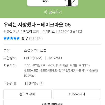
공유하기
우리는 사랑했다 - 테이크아웃 05
강화길
저/
키미앤일이
그림
미메시스
2020년 3월 11일
9.7
리뷰 총점
(1,346건)
분야
소설
>
한국소설
파일정보
EPUB(DRM)
32.52MB
지원기기
크레마
PC(윈도우 - 4K 모니터 미지원)
아이폰
아이패드
안드로이드폰
안드로이드패드
전자책단말기(저사양 기기 사용 불가)
PC(Mac)
이용안내
TTS 가능
종이책 구매
eBook 구매
시리즈 알림신청