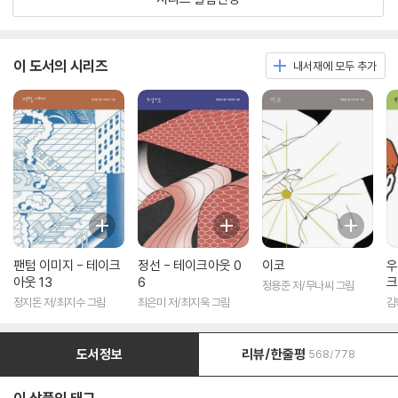
이 도서의 시리즈
내서재에 모두 추가
팬텀 이미지 - 테이크
정선 - 테이크아웃 0
이코
우
아웃 13
6
크
정용준 저/무나씨 그림
정지돈 저/최지수 그림
최은미 저/최지욱 그림
김
도서정보
리뷰/한줄평
568/778