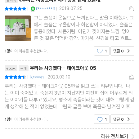
종이책
YES마니아 : 로얄
r*******n
2018.07.25
평점10점
|
|
그는 슬픔이 온몸으로 느껴진다는 말을 이해했다. 그
에게 슬픔은 우울함이나 허전함이 아니었다. 슬픔은
통증이었다. 시큰거림. 어딘가 찢어지는 느낌. 멍이
든 것 같은 먹먹한 감각. 따가움. 신경을 타고 흐르는
화끈거림. 타는 듯한 느낌. '테이크아웃' 시리즈 다섯
1명
이 이 리뷰를 추천합니다.
1
댓글
0
공감
번째 작품은, 강화길의 글과 키미앤일이의 일러스트
가 만났다. 이야기의 화자는 병에 걸려 죽은 나이다
리뷰제목
우리는 사랑했다 - 테이크아웃 05
eBook
구매
k****n
2023.03.10
평점9점
|
|
우리는 사랑했다 - 테이크아웃 05편을 읽고 쓰는 리뷰입니다. 나
는 이미 죽어있고. 죽은지 3년이 지났지만 여전히 집에 머무르게 되
는 이야기를 다루고 있네요. 평소에 죽음이라는 것에 대해 그렇게 깊
게 생각해 본 적이 없었는데 그림과 글을 보며 죽음과 남겨진 이후
의 타인에 대해 한번 생각해 보는 시간이 되었습니다. 짧지만 가볍
1명
이 이 리뷰를 추천합니다.
1
댓글
0
공감
지 않은 이야기라 더 좋았어요. 잘 읽었습니다.
리뷰 전체보기