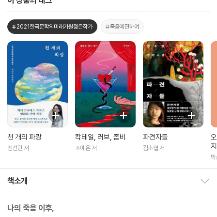
이 상품의 태그
#2021한국문학의미래가될젊은작가
#죽음에관하여
천 개의 파랑
칵테일, 러브, 좀비
파견자들
오
지
천선란 저
조예은 저
김초엽 저
박
책소개
책소개 보이기/감추기
나의 죽음 이후,