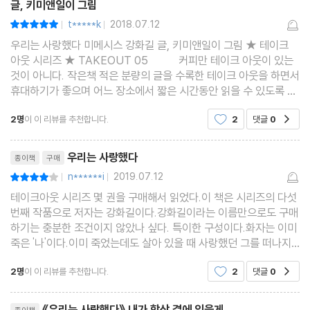
글, 키미앤일이 그림
t*****k
2018.07.12
평점10점
|
|
우리는 사랑했다 미메시스 강화길 글, 키미앤일이 그림 ★ 테이크
아웃 시리즈 ★ TAKEOUT 05 커피만 테이크 아웃이 있는
것이 아니다. 작은책 적은 분량의 글을 수록한 테이크 아웃을 하면서
휴대하기가 좋으며 어느 장소에서 짧은 시간동안 읽을 수 있도록 구
성된 단편소설로 이루어진 책이다. 인간이 죽은 후에 과연 감정이라
2명
이 이 리뷰를 추천합니다.
2
댓글
0
공감
는 것이 있을까? 하는 질문에
리뷰제목
우리는 사랑했다
종이책
구매
n******i
2019.07.12
평점8점
|
|
테이크아웃 시리즈 몇 권을 구매해서 읽었다.이 책은 시리즈의 다섯
번째 작품으로 저자는 강화길이다.강화길이라는 이름만으로도 구매
하기는 충분한 조건이지 않았나 싶다. 특이한 구성이다.화자는 이미
죽은 '나'이다.이미 죽었는데도 살아 있을 때 사랑했던 그를 떠나지
못하고 머문다.이미 3년 전에 죽은 화자는 해마다 혼자인 그를 걱정
2명
이 이 리뷰를 추천합니다.
2
댓글
0
공감
한다.그가 아직도 혼자일까...아니다. 이번에
리뷰제목
《우리는 사랑했다》 내가 항상 곁에 있을게.