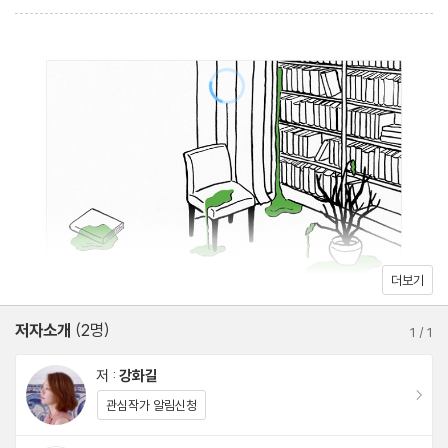
더보기
저자소개
(2명)
1
/
1
저 :
강화길
이동
관심작가 알림신청