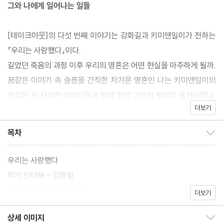
그와 나에게 일어나는 일들
[테이크아웃]의 다섯 번째 이야기는 강화길과 키미앤일이가 전하는
『우리는 사랑했다』이다.
길었던 죽음의 과정 이후 우리의 영혼은 어떤 현실을 마주하게 될까.
꿈같은 이야기 속 슬픔을 간직한 차가운 영혼인 나는 키미앤일이의
무심한 듯 자상한 이미지들과 함께 형광 그린의 컬러로 표현되었다.
더보기
솔직한 선으로 그린 인물들의 무표정으로 차가운 영혼이 지녔을 공
허함을 담담하게 보여 주었고, 비어 있는 공간으로는 영혼이 있을 자
목차
목차 보이기/감추기
리와 시선을 보여 주었다. 그림 속 공간과 소설 속의 이어지는 대화
로 독자는 죽음 이후 사랑에 매달리는 차가운 영혼의 마음을 만날 수
우리는 사랑했다
있다.
작가 인터뷰 - 강화길
작가 인터뷰 - 키미앤일이
더보기
상세 이미지
상세 이미지 보이기/감추기