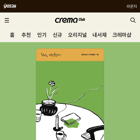
라운지
홈
추천
인기
신규
오리지널
내서재
크레마샵