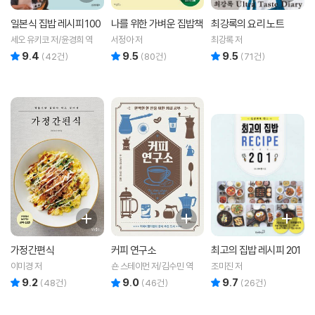
일본식 집밥 레시피 100
나를 위한 가벼운 집밥책
최강록의 요리 노트
세오 유키코 저/윤경희 역
서정아 저
최강록 저
9.4
9.5
9.5
리뷰 총점
리뷰 총점
리뷰 총점
(
42
건)
(
80
건)
(
71
건)
가정간편식
커피 연구소
최고의 집밥 레시피 201
이미경 저
숀 스테이먼 저/김수민 역
조미진 저
9.2
9.0
9.7
리뷰 총점
리뷰 총점
리뷰 총점
(
48
건)
(
46
건)
(
26
건)