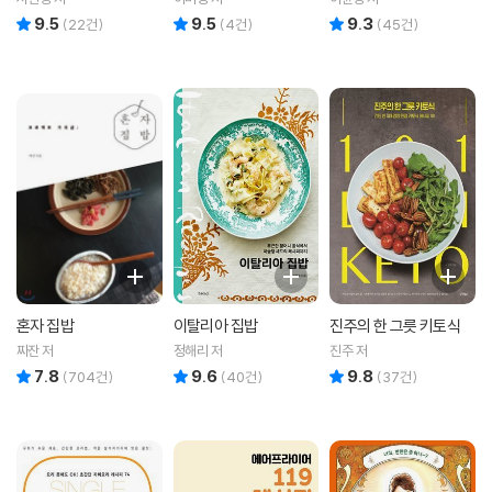
9.5
9.5
9.3
리뷰 총점
리뷰 총점
리뷰 총점
(
22
건)
(
4
건)
(
45
건)
혼자 집밥
이탈리아 집밥
진주의 한 그릇 키토식
짜잔 저
정해리 저
진주 저
7.8
9.6
9.8
리뷰 총점
리뷰 총점
리뷰 총점
(
704
건)
(
40
건)
(
37
건)