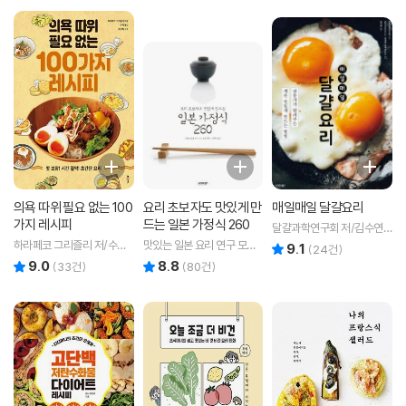
의욕 따위 필요 없는 100
요리 초보자도 맛있게 만
매일매일 달걀요리
가지 레시피
드는 일본 가정식 260
달걀과학연구회 저/김수연
역/곤도 가즈오,미네키 마치
하라페코 그리즐리 저/수키
맛있는 일본 요리 연구 모임
9.1
리뷰 총점
(
24
건)
코 감수
역/최강록 감수
저/김하경 역
9.0
8.8
리뷰 총점
리뷰 총점
(
33
건)
(
80
건)