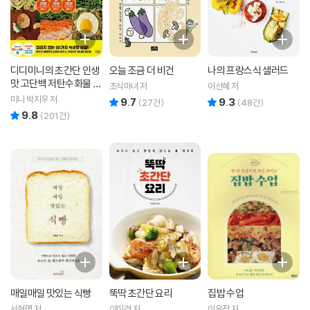
디디미니의 초간단 인생
오늘 조금 더 비건
나의 프랑스식 샐러드
맛 고단백 저탄수화물 다
초식마녀 저
이선혜 저
이어트 레시피
미니 박지우 저
9.7
9.3
리뷰 총점
리뷰 총점
(
27
건)
(
48
건)
9.8
리뷰 총점
(
201
건)
매일매일 맛있는 식빵
뚝딱 초간단 요리
집밥 수업
서현명 저
이미경 저
이윤정 저