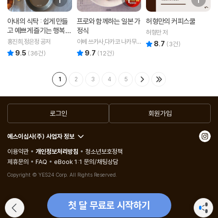
아내의 식탁 : 쉽게 만들
프로와 함께하는 일본 가
허형만의 커피스쿨
고 예쁘게 즐기는 행복한
정식
허형만 저
가정식 레시피
홍진희,정은정 공저
아베 쓰카사,다카코 나카무
8.7
리뷰 총점
(
3
건)
라 저/정문주 역
9.5
9.7
리뷰 총점
리뷰 총점
(
36
건)
(
12
건)
1
2
3
4
5
로그인
회원가입
예스이십사(주) 사업자 정보
이용약관
개인정보처리방침
청소년보호정책
제휴문의
FAQ
eBook 1:1 문의/채팅상담
Copyright © YES24 Corp. All Rights Reserved.
첫 달 무료로 시작하기