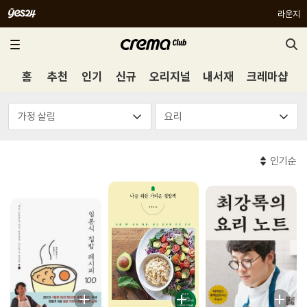
라운지
홈
추천
인기
신규
오리지널
내서재
크레마샵
인기순