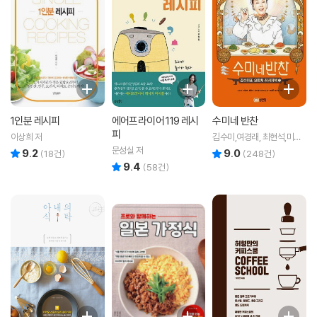
1인분 레시피
에어프라이어 119 레시
수미네 반찬
피
이상희 저
김수미,여경래, 최현석,미카
엘 공저
문성실 저
9.2
9.0
리뷰 총점
리뷰 총점
(
18
건)
(
248
건)
9.4
리뷰 총점
(
58
건)