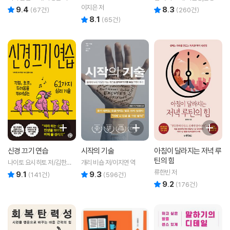
공역
이지은 저
9.4
8.3
리뷰 총점
리뷰 총점
(
67
건)
(
260
건)
8.1
리뷰 총점
(
65
건)
신경 끄기 연습
시작의 기술
아침이 달라지는 저녁 루
틴의 힘
나이토 요시히토 저/김한나
개리 비숍 저/이지연 역
역
류한빈 저
9.1
9.3
리뷰 총점
리뷰 총점
(
141
건)
(
596
건)
9.2
리뷰 총점
(
176
건)