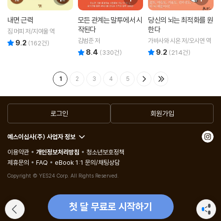
내면 근력
모든 관계는 말투에서 시
당신의 뇌는 최적화를 원
작된다
한다
짐 머피 저/지여울 역
김범준 저
가바사와 시온 저/오시연 역
9.2
리뷰 총점
(
162
건)
8.4
9.2
리뷰 총점
리뷰 총점
(
330
건)
(
214
건)
1
2
3
4
5
로그인
회원가입
예스이십사(주) 사업자 정보
이용약관
개인정보처리방침
청소년보호정책
제휴문의
FAQ
eBook 1:1 문의/채팅상담
Copyright © YES24 Corp. All Rights Reserved.
첫 달 무료로 시작하기