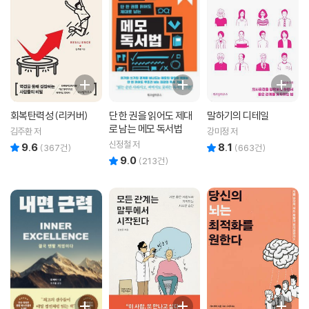
회복탄력성 (리커버)
단 한 권을 읽어도 제대
말하기의 디테일
로 남는 메모 독서법
김주환 저
강미정 저
신정철 저
9.6
8.1
리뷰 총점
리뷰 총점
(
367
건)
(
663
건)
9.0
리뷰 총점
(
213
건)