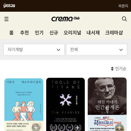
라운지
홈
추천
인기
신규
오리지널
내서재
크레마샵
인기순