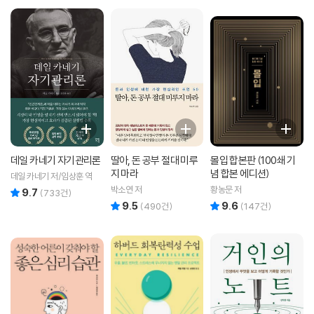
데일 카네기 자기관리론
딸아, 돈 공부 절대 미루
몰입 합본판 (100쇄 기
지 마라
념 합본 에디션)
데일 카네기 저/임상훈 역
박소연 저
황농문 저
9.7
리뷰 총점
(
733
건)
9.5
9.6
리뷰 총점
리뷰 총점
(
490
건)
(
147
건)