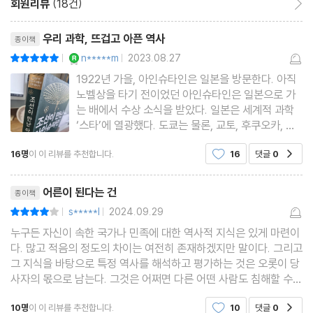
회원리뷰
(18건)
리뷰제목
우리 과학, 뜨겁고 아픈 역사
종이책
YES마니아 : 로얄
n*****m
2023.08.27
평점10점
|
|
1922년 가을, 아인슈타인은 일본을 방문한다. 아직
노벨상을 타기 전이었던 아인슈타인은 일본으로 가
는 배에서 수상 소식을 받았다. 일본은 세계적 과학
‘스타’에 열광했다. 도쿄는 물론, 교토, 후쿠오카, 센
다이, 심지어 삿포로까지 강연회가 이어졌고, 비싼
16명
이 이 리뷰를 추천합니다.
16
댓글
0
공감
입장권은 모조리 팔려나갔다. 아인슈타인이 일본을
방문한다는 소식이 전해진 식민지 조선에서는 ‘조선
리뷰제목
교육협회’의
어른이 된다는 건
종이책
s*****l
2024.09.29
평점8점
|
|
누구든 자신이 속한 국가나 민족에 대한 역사적 지식은 있게 마련이
다. 많고 적음의 정도의 차이는 여전히 존재하겠지만 말이다. 그리고
그 지식을 바탕으로 특정 역사를 해석하고 평가하는 것은 오롯이 당
사자의 몫으로 남는다. 그것은 어쩌면 다른 어떤 사람도 침해할 수
없는 사적 자유의 영역으로 존재할지도 모른다. 그러나 역사에 대한
10명
이 이 리뷰를 추천합니다.
10
댓글
0
공감
자신의 생각이나 평가를 밖으로 표출하는 문