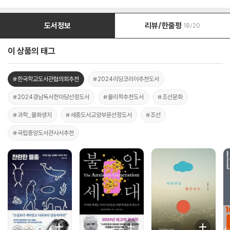
도서정보
리뷰/한줄평
18/20
이 상품의 태그
#한국학교도서관협의회추천
#2024리딩코리아추천도서
#2024경남독서한마당선정도서
#물리학추천도서
#조선문화
#과학_물화생지
#세종도서교양부문선정도서
#조선
#국립중앙도서관사서추천