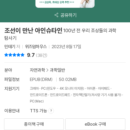
공유하기
조선이 만난 아인슈타인
100년 전 우리 조상들의 과학
탐사기
민태기
저
위즈덤하우스
2023년 8월 17일
9.7
리뷰 총점
(38건)
분야
자연과학
>
과학일반
파일정보
EPUB(DRM)
50.02MB
지원기기
크레마
PC(윈도우 - 4K 모니터 미지원)
아이폰
아이패드
안드로이드폰
안드로이드패드
전자책단말기(저사양 기기 사용 불가)
PC(Mac)
이용안내
TTS 가능
종이책 구매
eBook 구매