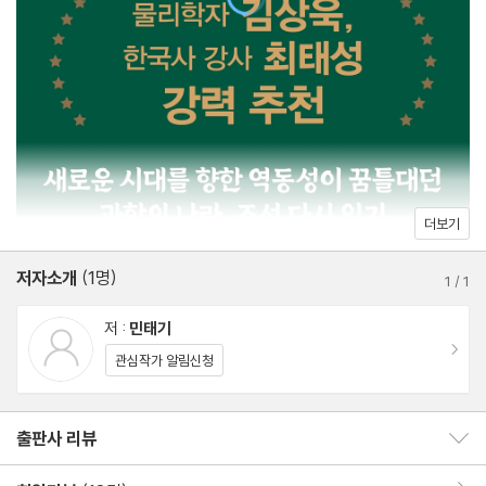
1945년 서울 해방공간의 꿈
1946년 제주 좌우 대결과 남북 분단
1947년 보스턴 여운형, 황진남, 서재필
1950년 부산 우장춘의 귀국
1953년 판문점 한글 타자기와 우장춘
전쟁이 끝나고 구체제의 종말
에필로그
더보기
참고 문헌 및 그림 출처
저자소개
(1명)
1
/
1
저 :
민태기
이동
관심작가 알림신청
출판사 리뷰
출판사 리뷰 보이기/감추기
회원리뷰 이동