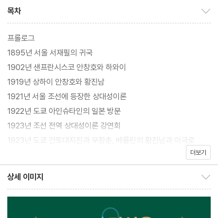
조명된다.
목차
목차 보이기/감추기
프롤로그
1895년 서울 서재필의 귀국
1902년 샌프란시스코 안창호와 하와이
1919년 상하이 안창호와 황진남
1921년 서울 조선에 등장한 상대성이론
1922년 도쿄 아인슈타인의 일본 방문
1923년 조선 전역 상대성이론 강연회
1923년 도쿄 간토대지진과 우장춘, 베를린의 황진남과 이극로
더보기
1926년 서울 최초의 물리학 박사가 된 야구 스타 최규남
1931년 교토 브나로드운동과 이태규, 지식인의 좌절
상세 이미지
상세 이미지 보이기/감추기
1934년 과학데이 양자역학의 도입
1937년 교토 우장춘, 이태규, 리승기
1940년 함흥 황진남의 귀국