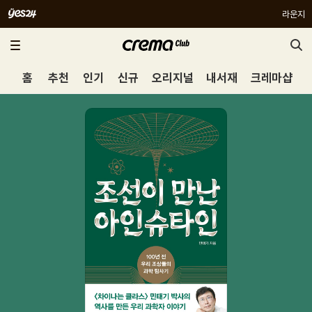
라운지
홈
추천
인기
신규
오리지널
내서재
크레마샵