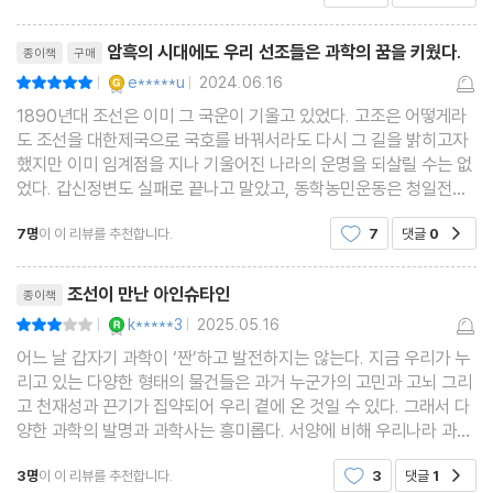
리뷰제목
암흑의 시대에도 우리 선조들은 과학의 꿈을 키웠다.
종이책
구매
YES마니아 : 골드
e*****u
2024.06.16
평점10점
|
|
1890년대 조선은 이미 그 국운이 기울고 있었다. 고조은 어떻게라
도 조선을 대한제국으로 국호를 바꿔서라도 다시 그 길을 밝히고자
했지만 이미 임계점을 지나 기울어진 나라의 운명을 되살릴 수는 없
었다. 갑신정변도 실패로 끝나고 말았고, 동학농민운동은 청일전쟁
으로 이어져 이미 일본의 마수가 조선을 덮치고 있었다. 일본의 간섭
7명
이 이 리뷰를 추천합니다.
7
댓글
0
공감
을 견제하고자 러시아에 의탁하기도 하였고(아관
리뷰제목
조선이 만난 아인슈타인
종이책
YES마니아 : 로얄
k*****3
2025.05.16
평점6점
|
|
어느 날 갑자기 과학이 ‘짠’하고 발전하지는 않는다. 지금 우리가 누
리고 있는 다양한 형태의 물건들은 과거 누군가의 고민과 고뇌 그리
고 천재성과 끈기가 집약되어 우리 곁에 온 것일 수 있다. 그래서 다
양한 과학의 발명과 과학사는 흥미롭다. 서양에 비해 우리나라 과학
이 뒤처졌을 수 있고, 그래서 더욱 분발해 지금의 우리나라가 존재하
3명
이 이 리뷰를 추천합니다.
3
댓글
1
공감
는 것일 수 있겠다. 제목이 참 좋았다. ‘