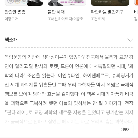
찬란한 멸종
불안 세대
파란하늘 빨간지구
비
이정모 저
조너선 하이트 저/이충호
조천호 저
김
역
책소개
책소개 보이기/감추기
독립운동의 기반에 상대성이론이 있었다? 전국에서 물리학 교양 강
연이 열리고 달 탐사와 로켓, 드론이 언론에 대서특필되던 시대, ‘과
학의 나라’ 조선을 읽는다. 아인슈타인, 하이젠베르크, 슈뢰딩거가
전 세계 과학계를 뒤흔들던 그때 우리 과학자들 역시 폭넓은 국제적
행보를 보이며 당대와 흐름을 같이했다. 이 책은 시대의 아픔과 비극
을 과학으로 극복하려 했던 이들의 잊혀서는 안 될 이야기다. 전작
『판타 레이』로 교양 과학의 새로운 지평을 열었다고 평가받는 저자
가 궁극적으로 전하고 싶었던 메시지는 바로 우리의 숨은 과학사다.
더보기
과학, 공학, 예술, 철학을 아우르는 민태기의 손끝에서 역사가 다시