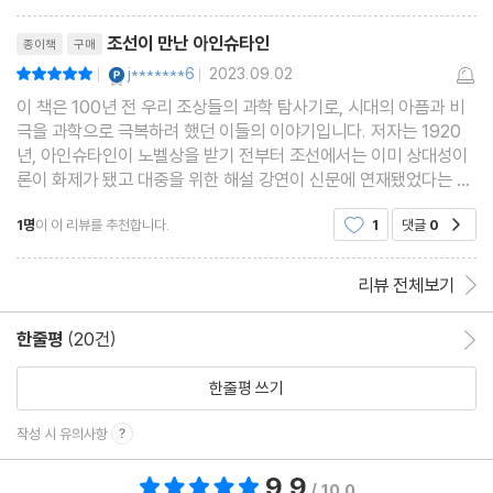
리뷰제목
조선이 만난 아인슈타인
종이책
구매
YES마니아 : 플래티넘
j*******6
2023.09.02
평점10점
|
|
이 책은 100년 전 우리 조상들의 과학 탐사기로, 시대의 아픔과 비
극을 과학으로 극복하려 했던 이들의 이야기입니다. 저자는 1920
년, 아인슈타인이 노벨상을 받기 전부터 조선에서는 이미 상대성이
론이 화제가 됐고 대중을 위한 해설 강연이 신문에 연재됐었다는 사
실을 전하고 있습니다. 우리 선조들이 서양 과학 흐름에 무지했다는
1명
이 이 리뷰를 추천합니다.
1
댓글
0
공감
인식을 바로잡아 주고 있습니다.
리뷰 전체보기
한줄평
(20건)
한줄평 이동
한줄평 쓰기
작성 시 유의사항
9.9
총 평점 9.9점
/ 10.0