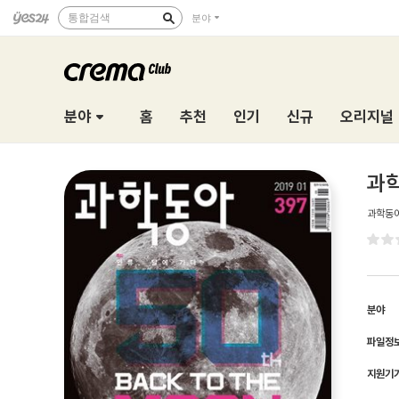
통합검색
분야
분야
홈
추천
인기
신규
오리지널
과학
과학동
분야
파일정
지원기