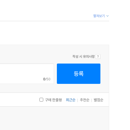
펼쳐보기
작성 시 유의사항
등록
0
/50
구매 한줄평
최근순
추천순
별점순
|
|