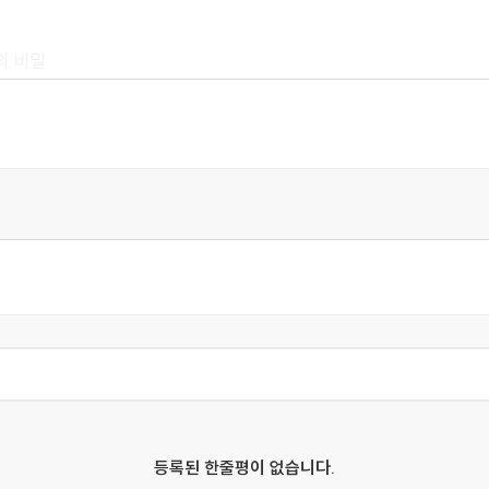
의 비밀
취 감춘 호랑이를 찾아서
유
m 되나요?
젝트, 만능 스포츠 로봇을 만들어라
리집 TV의 최적 시청거리는?
을 들어 올렸다
등록된 한줄평이 없습니다.