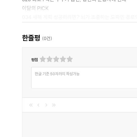
이달의 PICK
034 새해 계획 성공하려면? 뇌가 조종하는 도파민 경로
038 백악기 한반도에 ‘참새 공룡’ 살았다
044 도도하지만 위태로운 한국의 상징, 한반도에서 자
한줄평
(
0
건)
050 삼겹살 기름으로 화력 발전? 석유 대신할 바이오중
054 검시관의 사건 노트 | 유병언은 언제 사망했나
평점
058 10대의 약 | ‘키 크는 주사’맞으면 170cm가 180c
TECH
한글 기준 50자까지 작성가능
102 달려라 달려 ‘로보트 재권V’ | 과학동아 연간 프로
106 프로펠러 없이 하늘 난 비행기
110 INFOGRAPHIC | UHD TV 홈시어터를 위한 우
SPACE
114 이소연이 만난 우주인 | 니콜 스탓
120 ‘메이드 인 코리아’ 75t급 액체로켓엔진, 대한민국
CULTURE