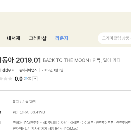
내서재
크레마샵
라운지
크레마클럽 상품
동아 2019.01
BACK TO THE MOON | 인류, 달에 가다
아 편집부
저
동아사이언스
2019년 1월 1일
0.0
(
0
건)
잡지
>
기술/과학
보
PDF(DRM)
63.41MB
기
크레마
PC(윈도우 - 4K 모니터 미지원)
아이폰
아이패드
안드로이드폰
안드로이드
전자책단말기(저사양 기기 사용 불가)
PC(Mac)