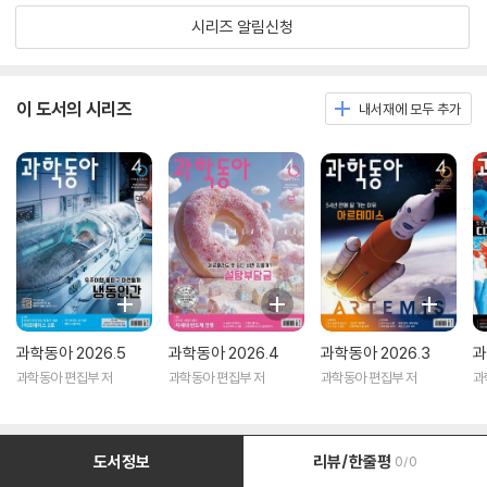
시리즈 알림신청
이 도서의 시리즈
내서재에 모두 추가
과학동아 2026.5
과학동아 2026.4
과학동아 2026.3
과
과학동아 편집부 저
과학동아 편집부 저
과학동아 편집부 저
과
도서정보
리뷰/한줄평
0/0