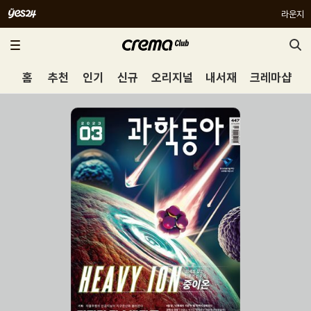
라운지
홈
추천
인기
신규
오리지널
내서재
크레마샵