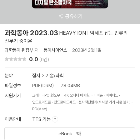
공유하기
과학동아 2023.03
HEAVY ION | 암세포 잡는 인류의
신무기 중이온
과학동아 편집부
저
동아사이언스
2023년 3월 1일
0.0
리뷰 총점
(0건)
분야
잡지
>
기술/과학
파일정보
PDF(DRM)
78.04MB
지원기기
크레마
PC(윈도우 - 4K 모니터 미지원)
아이폰
아이패드
안드로이드폰
안드로이드패드
전자책단말기(저사양 기기 사용 불가)
PC(Mac)
이용안내
TTS 가능
eBook 구매