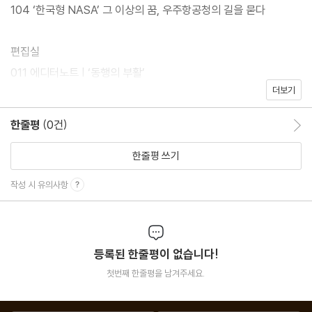
104 ‘한국형 NASA’ 그 이상의 꿈, 우주항공청의 길을 묻다
편집실
011 에디터노트 | ‘동행의 부활’
더보기
012 전지적 독자 시점
153 독자인터뷰 | 옥예은 독자위원
한줄평
(0건)
한줄평 이동
156 편집후기
한줄평 쓰기
뉴스&인터뷰 : 따끈따끈한최신뉴스
작성 시 유의사항
014 과학뉴스 | 충돌과 붕괴로 그려진 화성의 곰돌이
032 해저,산호초,빙하···,인류세의 기준은 어디에?
056 빨라진 물 순환, 더 극한 기후를 부른다
등록된 한줄평이 없습니다!
112 물속 생활 즐긴 공룡 최초 발견!
첫번째 한줄평을 남겨주세요.
138 ‘우리 할머니들이 깨어날 때’ 서애라 작가 인터뷰
154 네 안에 Hip한 뉴런을 깨워 사이언스디톡S