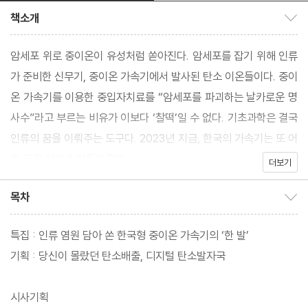
책소개
책소개 보이기/감추기
암세포 위로 중이온이 유성처럼 쏟아진다. 암세포를 잡기 위해 인류
가 준비한 신무기, 중이온 가속기에서 발사된 탄소 이온들이다. 중이
온 가속기를 이용한 중입자치료를 “암세포를 파괴하는 날카로운 명
사수”라고 부르는 비유가 이보다 ‘찰떡’일 수 없다. 기초과학은 결국
인류의 꿈을 이뤄주는 도구다. 2023년 지금, 한국의 가속기는 또 어
떤 꿈을 현실로 만들어줄까.
더보기
목차
목차 보이기/감추기
특집 : 인류 염원 담아 쏜 한국형 중이온 가속기의 ‘한 발’
기획 : 당신이 몰랐던 탄소배출, 디지털 탄소발자국
시사기획