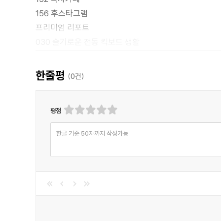
156 후스타그램
프리미엄 리포트
030 슬기로운 전동 킥보드 생활
술술읽혀요
134 나는 과학동아 키즈 | 치료에서 변호로, 꿈은 변하는
한줄평
(
0
건)
138 스쿨 리포트 A+ | ? 가상 탐구 포스터 제작하기
142 나의 미국 유학 일기 | 영어가 전부는 아냐~
평점
144 나의 일본 유학 일기 | 만화로 배운 일본어
146 나의 독일 유학 일기 | 독일어 노출 늘리기
한글 기준 50자까지 작성가능
148 새책 | 언어가 뇌를, 뇌가 행동을 개조한다
안어려워요
044 모둠전(煎) 고소한 맛의 비결은 화학?
086 육해공, 대한민국 영토를 지켜라
096 ‘남자 뇌’ ‘여자 뇌’는 타고난다?
108 과학 개념 만화 | 이공이공 이공계 ? 광합성