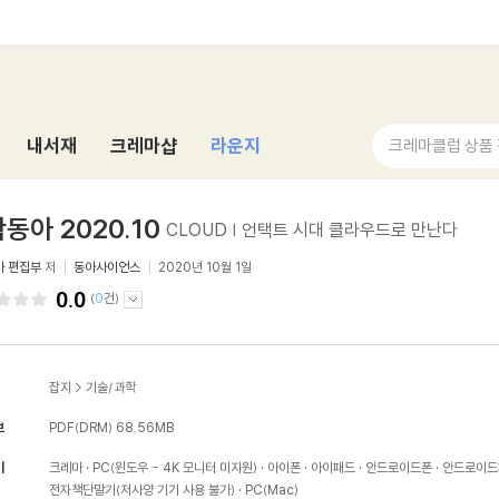
내서재
크레마샵
라운지
크레마클럽 상품
동아 2020.10
CLOUD | 언택트 시대 클라우드로 만난다
아 편집부
저
동아사이언스
2020년 10월 1일
0.0
(
0
건)
잡지
>
기술/과학
보
PDF(DRM)
68.56MB
기
크레마
PC(윈도우 - 4K 모니터 미지원)
아이폰
아이패드
안드로이드폰
안드로이드
전자책단말기(저사양 기기 사용 불가)
PC(Mac)