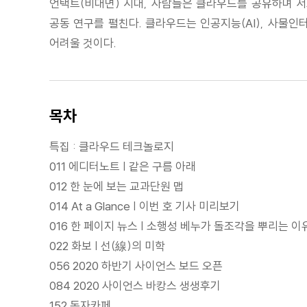
언택트(비대면) 시대, 사람들은 클라우드를 공유하며 서
공동 연구를 펼친다. 클라우드는 인공지능(AI), 사물인
어려울 것이다.
목차
특집 : 클라우드 테크놀로지
011 에디터노트 | 같은 구름 아래
012 한 눈에 보는 교과단원 맵
014 At a Glance | 이번 호 기사 미리보기
016 한 페이지 뉴스 | 소행성 베누가 돌조각을 뿌리는 이
022 화보 | 선(線)의 미학
056 2020 하반기 사이언스 보드 오픈
084 2020 사이언스 바캉스 생생후기
152 독자카페