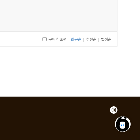
구매 한줄평
최근순
추천순
별점순
|
|