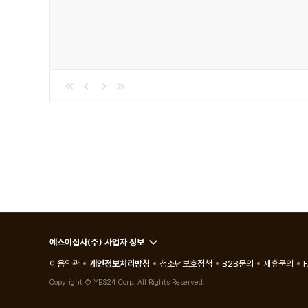
114 이과생들을 위한 문학 강의
118 과학동아×Geekble | 에어 우산
보통난이도
036 코로나19 Q&A 리포트
040 과일이 저마다 색으로 물드는 이유
052 기발한 연료 삼총사
092 아무나 못하는 팩트체크 | 인공물과 새의 충돌, 막을
104 ‘웃는 돌고래’ 상괭이에게 무슨 일이?
128 비하인드 로켓 | 나로호 발사 실패 책임 공방
꽤어려워요
122 기초과학의 힘, IBS | 나노입자의 3D 증명사진
126 융복합 파트너@DGIST | 전자 피부로 실시간 건강
예스이십사(주) 사업자 정보
읽으면천재
이용약관
개인정보처리방침
청소년보호정책
B2B문의
제휴문의
048 ‘테넷’ 시간 역행 기술 따라잡기
Copyright © YES24 Corp. All Rights Reserved.
100 네 가닥으로 꼬였다! DNA 4중나선 구조