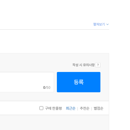
펼쳐보기
작성 시 유의사항
등록
0
/50
구매 한줄평
최근순
추천순
별점순
|
|