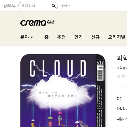
통합검색
분야
분야
홈
추천
인기
신규
오리지널
과학
과학동
분야
파일정
지원기