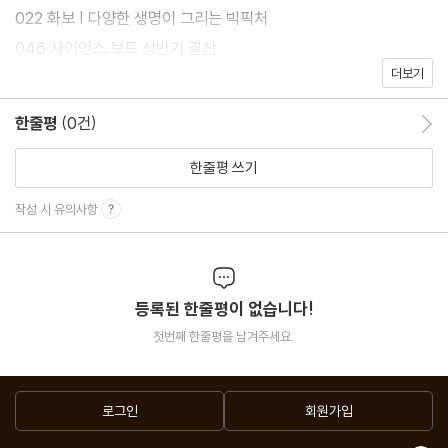
022 화보 | 다양한 생명이 그리는 빅픽처
046 사이언스 보드 상반기 결산
더보기
152 독자카페
156 후(後)스타그램
한줄평
(0건)
한줄평 이동
술술읽혀요
한줄평 쓰기
118 나는 과학동아 키즈 | 내가 남극으로 향한 이유
작성 시 유의사항
128 스쿨 리포트 A+ | ? 과학 영상 소개하기
132 나의 미국 유학 일기 | ‘여름방학’이라 쓰고, ‘인턴십’이라 읽는
다
등록된 한줄평이 없습니다!
134 나의 일본 유학 일기 | 동아리, 여행, 프로젝트, 대회, 꽉 찬 여름
첫번째 한줄평을 남겨주세요.
방학
136 나의 독일 유학 일기 | 시험 기간이 방학 중에? 방학같지 않은
방학
로그인
회원가입
138 SF에 묻는다 | 매트릭스 vs. 사이코 패스