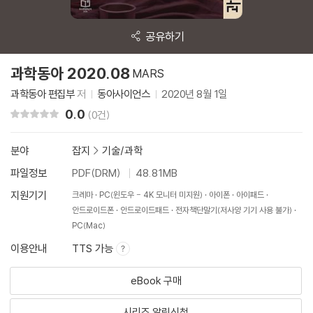
공유하기
과학동아 2020.08
MARS
과학동아 편집부
저
동아사이언스
2020년 8월 1일
0.0
리뷰 총점
(0건)
분야
잡지
>
기술/과학
파일정보
PDF(DRM)
48.81MB
지원기기
크레마
PC(윈도우 - 4K 모니터 미지원)
아이폰
아이패드
안드로이드폰
안드로이드패드
전자책단말기(저사양 기기 사용 불가)
PC(Mac)
이용안내
TTS 가능
eBook 구매
시리즈 알림신청