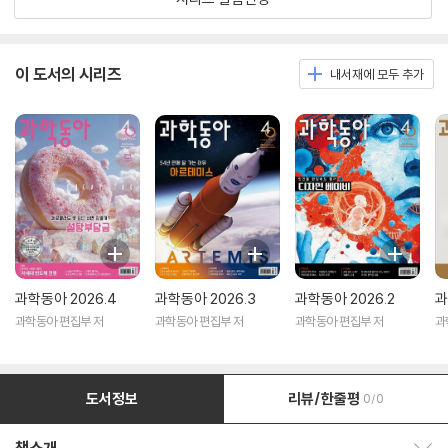
이 도서의 시리즈
내서재에 모두 추가
과학동아 2026.4
과학동아 2026.3
과학동아 2026.2
과
과학동아 편집부 저
과학동아 편집부 저
과학동아 편집부 저
과
도서정보
리뷰/한줄평
0/0
책소개 보이기/감추기