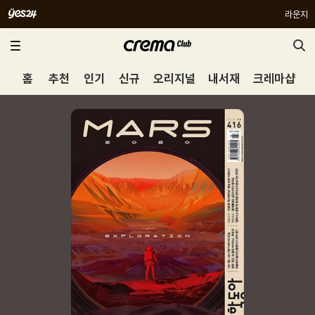
라운지
홈
추천
인기
신규
오리지널
내서재
크레마샵