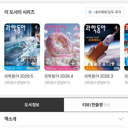
이 도서의 시리즈
내서재에 모두 추가
과학동아 2026.5
과학동아 2026.4
과학동아 2026.3
과
과학동아 편집부 저
과학동아 편집부 저
과학동아 편집부 저
과
도서정보
리뷰/한줄평
0/0
책소개
책소개 보이기/감추기