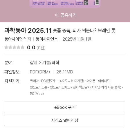
공유하기
과학동아 2025.11
숏폼 중독, 뇌가 썩는다? 브레인 롯
동아사이언스
저
동아사이언스
2025년 11월 1일
0.0
리뷰 총점
(0건)
분야
잡지
>
기술/과학
파일정보
PDF(DRM)
26.11MB
지원기기
크레마
PC(윈도우 - 4K 모니터 미지원)
아이폰
아이패드
안드로이드폰
안드로이드패드
전자책단말기(저사양 기기 사용 불가)
PC(Mac)
eBook 구매
시리즈 알림신청