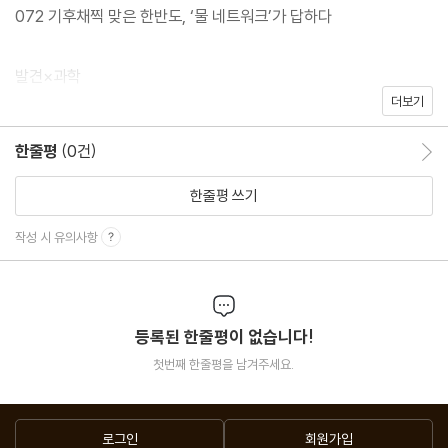
072 기후채찍 맞은 한반도, ‘물 네트워크’가 답하다
발견×과학
더보기
010 한 장의 과학 ｜ 소행성이 북해를 강타했다
017 그래픽뉴스 ｜ 가장 오래된 ‘박치기 공룡’ 화석
한줄평
(0건)
한줄평 이동
028 화성에서 또 생명 흔적 발견
070 킁킁과학 ｜ 제주도 바다의 냄새
한줄평 쓰기
작성 시 유의사항
미래×과학
064 현대판 ‘불로초’ 된 돼지
118 양자역학 도장깨기 ｜ ? 하이브리드 양자알고리즘
등록된 한줄평이 없습니다!
124 기후 디스토피아 ｜ ? Kakugo
첫번째 한줄평을 남겨주세요.
특별연재
084 과학자본 ｜ ? 과학을 전시하는 기업들
로그인
회원가입