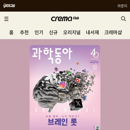
라운지
홈
추천
인기
신규
오리지널
내서재
크레마샵