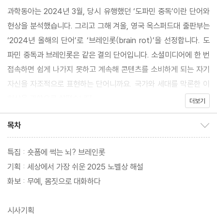
과학동아는 2024년 3월, 당시 유행했던 ‘도파민 중독’이란 단어와
현상을 분석했습니다. 그리고 그해 겨울, 영국 옥스퍼드대 출판부는
‘2024년 올해의 단어’로 ‘브레인롯(brain rot)’을 선정합니다. 도
파민 중독과 브레인롯은 같은 결의 단어입니다. 소셜미디어에 한 번
접속하면 쉽게 나가지 못하고 계속해 콘텐츠를 소비하게 되는 자기
자신을 자조적으로 표현하는 단어니까요. 국가와 세대를 막론한 이
현상을 과학으로 살폈습니다.
더보기
목차
목차 보이기/감추기
특집 : 숏폼에 썩는 뇌? 브레인롯
기획 : 세상에서 가장 쉬운 2025 노벨상 해설
화보 : 무예, 몸짓으로 대화하다
시사기획