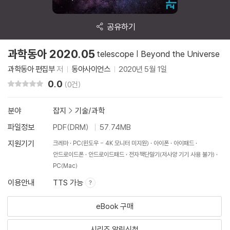
공유하기
과학동아 2020.05
telescope | Beyond the Universe
과학동아 편집부
저
동아사이언스
2020년 5월 1일
0.0
리뷰 총점
(0건)
분야
잡지
>
기술/과학
파일정보
PDF(DRM)
57.74MB
지원기기
크레마
PC(윈도우 - 4K 모니터 미지원)
아이폰
아이패드
안드로이드폰
안드로이드패드
전자책단말기(저사양 기기 사용 불가)
PC(Mac)
이용안내
TTS 가능
eBook 구매
시리즈 알림신청