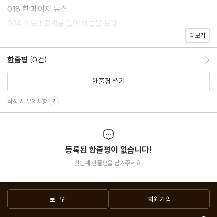
018 한 페이지 뉴스
024 화보 | 고개를 들어 하늘을 보다
더보기
056 사이언스 보드 | 이멤버, 저멤버 어워즈 5
152 독자카페
한줄평
(0건)
한줄평 이동
156 편집부에서 생긴 일
한줄평 쓰기
술술읽혀요
작성 시 유의사항
126 나는 과학동아 키즈 | 아나운서에게 과학이란
130 2020 페임랩 코리아, 왜 떨어졌니
132 스쿨 리포트 A+ | ? 과학탐구실험 수행보고서
등록된 한줄평이 없습니다!
136 나의 미국 유학 일기 | 모두가 악동이 되는 날, 디치 데이
첫번째 한줄평을 남겨주세요.
138 나의 일본 유학 일기 | 뜨거운 5월 축제날, 더 뜨거운 만두 장사
의 추억
140 나의 독일 유학 일기 | 노래방 마니아를 사로잡은 부엉이 축제
로그인
회원가입
146 새책 | 더 위험한 과학책