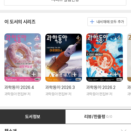
이 도서의 시리즈
내서재에 모두 추가
과학동아 2026.4
과학동아 2026.3
과학동아 2026.2
과
과학동아 편집부 저
과학동아 편집부 저
과학동아 편집부 저
과
도서정보
리뷰/한줄평
0/0
책소개 보이기/감추기