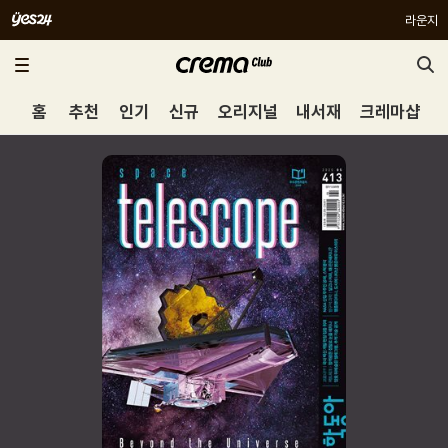
라운지
홈
추천
인기
신규
오리지널
내서재
크레마샵