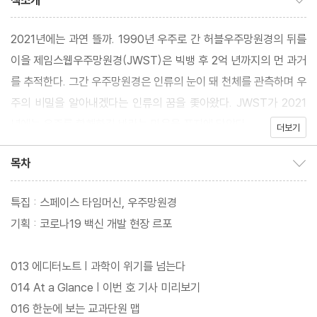
책소개
2021년에는 과연 뜰까. 1990년 우주로 간 허블우주망원경의 뒤를
이을 제임스웹우주망원경(JWST)은 빅뱅 후 2억 년까지의 먼 과거
를 추적한다. 그간 우주망원경은 인류의 눈이 돼 천체를 관측하며 우
주의 비밀을 알아내겠다는 인류의 꿈을 좇아왔다. JWST가 2021
년에는 우주를 항해하길 바라는 마음을 표지에 담았다.
더보기
목차
목차 보이기/감추기
특집 : 스페이스 타임머신, 우주망원경
기획 : 코로나19 백신 개발 현장 르포
013 에디터노트 | 과학이 위기를 넘는다
014 At a Glance | 이번 호 기사 미리보기
016 한눈에 보는 교과단원 맵