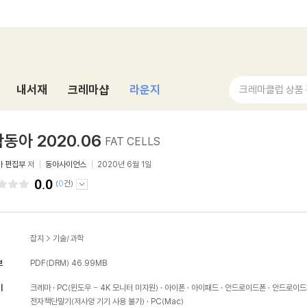
내서재
크레마샵
라운지
크레마클럽 상품
동아 2020.06
FAT CELLS
아 편집부
저
동아사이언스
2020년 6월 1일
0.0
(
0
건)
잡지
>
기술/과학
보
PDF(DRM)
46.99MB
기
크레마
PC(윈도우 - 4K 모니터 미지원)
아이폰
아이패드
안드로이드폰
안드로이드
전자책단말기(저사양 기기 사용 불가)
PC(Mac)