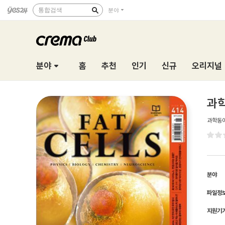
통합검색
분야
분야
홈
추천
인기
신규
오리지널
과학
과학동
분야
파일정
지원기