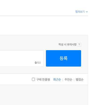
펼쳐보기
작성 시 유의사항
등록
0
/50
구매 한줄평
최근순
추천순
별점순
|
|