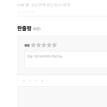
038 美, 9년 만에 유인 탐사 재개
술술읽혀요
102 나는 과학동아 키즈 | 네이처, 사이언스 표지도 제
134 스쿨 리포트 A+ | ? 과학실 안전과 연구 윤리
한줄평
(
0
건)
138 나의 미국 유학 일기 | 열공해도 간신히 평균 성적
140 나의 일본 유학 일기 | 뒤늦게 시작되는 전공생활
평점
142 나의 독일 유학 일기 | 낙제는 통과의례?
148 새책 | 책 리뷰의 달인을 찾습니다
한글 기준 50자까지 작성가능
안어려워요
034 NC의 NC 다이노스 앓이, 비밀은 공룡 화석?
036 나는 시각장애인 안내견 주미입니다
070 과학 개념 만화 | 이공이공 이공계 ? 역학적 에너지
110 일식과 월식, 스마트폰으로 찍는다?
112 스포츠 음료, 집에서 만든다?
114 과학동아×Geekble | 주파수 연주기