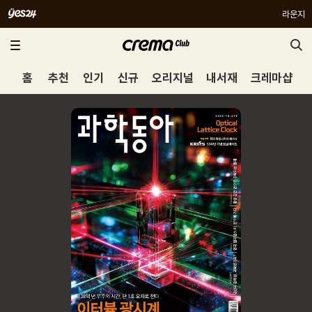
라운지
홈
추천
인기
신규
오리지널
내서재
크레마샵