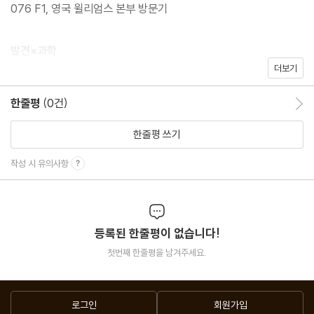
076 F1, 영국 윌리엄스 본부 방문기
발견×과학
더보기
010 한 장의 과학 껍질 벗겨져 뼈만 남은 초신성
017 그래픽뉴스 AI 붐이 AI 멸망으로 이어질까?
한줄평
(0건)
한줄평 이동
070 언제나 똑바로 서는 물체에 관하여
한줄평 쓰기
미래×과학
작성 시 유의사항
028 태양의 힘으로 호주 대륙 종단, 월드솔라챌린지
092 한계를 뚫고 롤 모델이 된 과학기술계의 여성들
096 친환경과 AI, 에너지가 가야 할 길
등록된 한줄평이 없습니다!
106 양자역학 도장깨기 ｜ ? 양자물질과 양자거리
첫번째 한줄평을 남겨주세요.
120 기후 디스토피아 ｜ ? Tsurugi
사회×과학
로그인
회원가입