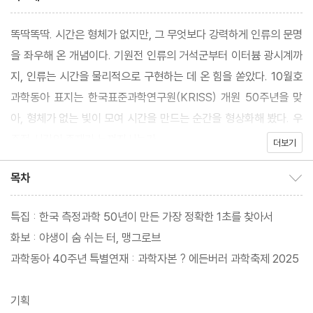
똑딱똑딱. 시간은 형체가 없지만, 그 무엇보다 강력하게 인류의 문명
을 좌우해 온 개념이다. 기원전 인류의 거석군부터 이터븀 광시계까
지, 인류는 시간을 물리적으로 구현하는 데 온 힘을 쏟았다. 10월호
과학동아 표지는 한국표준과학연구원(KRISS) 개원 50주년을 맞
아, 형체가 없는 빛이 모여 시간을 만드는 순간을 형상화해 봤다. 우
주적 시간의 존재가 느껴지시는가.
더보기
목차
목차 보이기/감추기
특집 : 한국 측정과학 50년이 만든 가장 정확한 1초를 찾아서
화보 : 야생이 숨 쉬는 터, 맹그로브
과학동아 40주년 특별연재 : 과학자본 ? 에든버러 과학축제 2025
기획