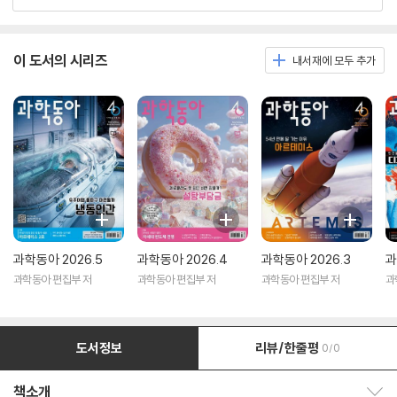
이 도서의 시리즈
내서재에 모두 추가
과학동아 2026.5
과학동아 2026.4
과학동아 2026.3
과
과학동아 편집부 저
과학동아 편집부 저
과학동아 편집부 저
과
도서정보
리뷰/한줄평
0/0
책소개
책소개 보이기/감추기