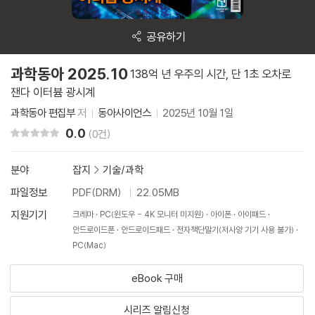
공유하기
과학동아 2025.10
138억 년 우주의 시간, 단 1초 오차로
잰다 이터븀 광시계
과학동아 편집부
저
동아사이언스
2025년 10월 1일
0.0
리뷰 총점
(0건)
분야
잡지
>
기술/과학
파일정보
PDF(DRM)
22.05MB
지원기기
크레마
PC(윈도우 - 4K 모니터 미지원)
아이폰
아이패드
안드로이드폰
안드로이드패드
전자책단말기(저사양 기기 사용 불가)
PC(Mac)
eBook 구매
시리즈 알림신청