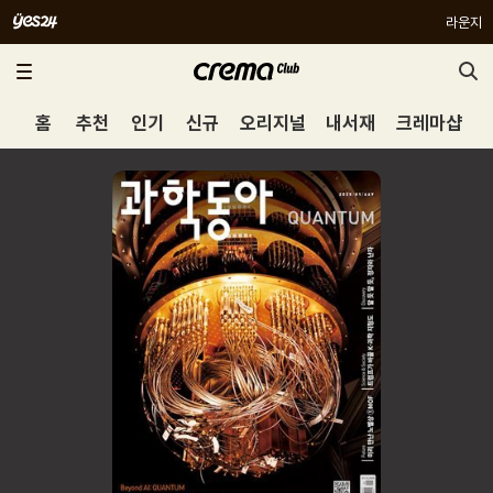
라운지
홈
추천
인기
신규
오리지널
내서재
크레마샵