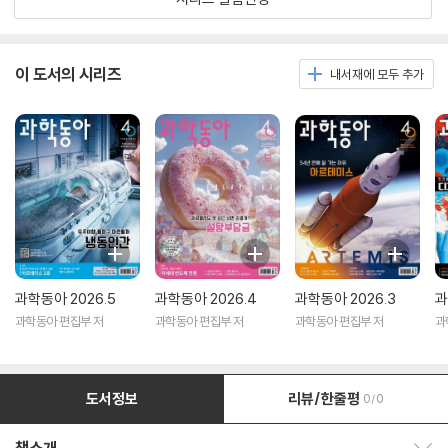
이 도서의 시리즈
내서재에 모두 추가
과학동아 2026.5
과학동아 2026.4
과학동아 2026.3
과
과학동아 편집부 저
과학동아 편집부 저
과학동아 편집부 저
과
도서정보
리뷰/한줄평
0/0
책소개 보이기/감추기