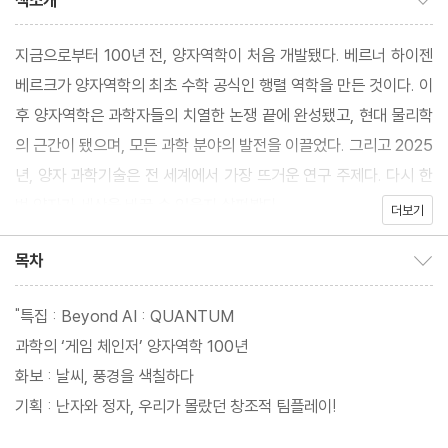
책소개
지금으로부터 100년 전, 양자역학이 처음 개발됐다. 베르너 하이젠
베르크가 양자역학의 최초 수학 공식인 행렬 역학을 만든 것이다. 이
후 양자역학은 과학자들의 치열한 논쟁 끝에 완성됐고, 현대 물리학
의 근간이 됐으며, 모든 과학 분야의 발전을 이끌었다. 그리고 2025
년, 양자 과학기술은 전 세계에서 가장 뜨거운 연구 주제다. 다시 한
번 양자가 세상을 바꿀 수 있을지 살펴봤다.
더보기
목차
목차 보이기/감추기
"특집 : Beyond AI : QUANTUM
과학의 ‘게임 체인저’ 양자역학 100년
화보 : 날씨, 풍경을 색칠하다
기획 : 난자와 정자, 우리가 몰랐던 창조적 팀플레이!