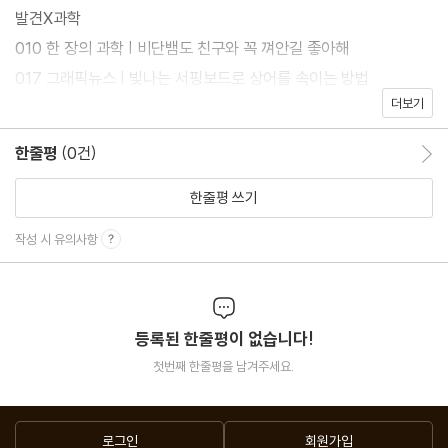
발견X과학
010 한 장의 과학 | 비단뱀도 친구와 꼭 껴안길 좋아해
017 그래픽뉴스 | 빛나는 서핑보드로 상어를 속이는 방법
더보기
034 2025년은 뱀의 해? 제곱수의 해!
058 전자 하나짜리 공유결합 발견
한줄평
(0건)
한줄평 이동
062 킁킁과학 | ?군고구마에서 나는 달콤한 냄새
한줄평 쓰기
미래X과학
작성 시 유의사항
032 AI 60년 분석 리포트
128 이산화탄소 포집 '끝판왕' 신소재 COF-999
등록된 한줄평이 없습니다!
사회X과학
첫번째 한줄평을 남겨주세요.
028 돌아온 트럼프, 한국 과학에 미칠 영향은?
054 BMI 25 or 27, 비만 기준 논쟁
098 국제 플라스틱 협약 in 부산, 취재 후기
로그인
회원가입