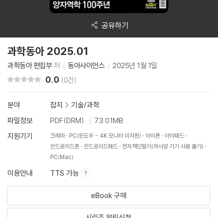
공유하기
과학동아 2025.01
과학동아 편집부
저
동아사이언스
2025년 1월 1일
0.0
리뷰 총점
(0건)
분야
잡지
>
기술/과학
파일정보
PDF(DRM)
73.01MB
지원기기
크레마
PC(윈도우 - 4K 모니터 미지원)
아이폰
아이패드
안드로이드폰
안드로이드패드
전자책단말기(저사양 기기 사용 불가)
PC(Mac)
이용안내
TTS 가능
eBook 구매
시리즈 알림신청